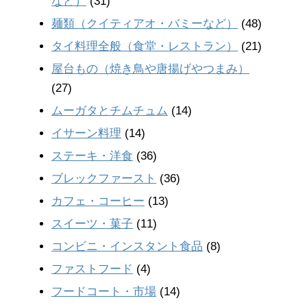
など）
(31)
麺類（クイティアオ・バミーなど）
(48)
タイ料理全般（食堂・レストラン）
(21)
屋台もの（焼き鳥や唐揚げやつまみ）
(27)
ムーガタとチムチュム
(14)
イサーン料理
(14)
ステーキ・洋食
(36)
ブレックファースト
(36)
カフェ・コーヒー
(13)
スイーツ・菓子
(11)
コンビニ・インスタント食品
(8)
ファストフード
(4)
フードコート・市場
(14)