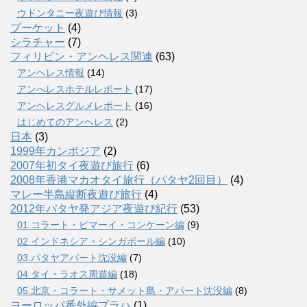
ウドンタニー夜遊び情報
(3)
プーケット
(4)
シラチャー
(7)
フィリピン・アンヘレス関連
(63)
アンヘレス情報
(14)
アンへレスホテルレポート
(17)
アンヘレスグルメレポート
(16)
はじめてのアンヘレス
(2)
日本
(3)
1999年カンボジア
(2)
2007年初タイ夜遊び旅行
(6)
2008年香港マカオタイ旅行（パタヤ2回目）
(4)
マレー半島縦断夜遊び旅行
(4)
2012年パタヤ発アジア夜遊び紀行
(53)
01.コラート・ピマーイ・コンケーン編
(9)
02.インドネシア・シンガポール編
(10)
03.パタヤアパート沈没編
(7)
04.タイ・ラオス周遊編
(18)
05.北京・コラート・サメット島・アパート沈没編
(8)
ヨーロッパ番外編プラハ
(1)