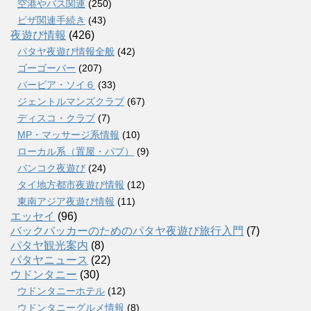
空港やバス関連
(250)
ビザ関連手続き
(43)
夜遊び情報
(426)
パタヤ夜遊び情報全般
(42)
ゴーゴーバー
(207)
バービア・ソイ６
(33)
ジェントルマンズクラブ
(67)
ディスコ・クラブ
(7)
MP・マッサージ系情報
(10)
ローカル系（置屋・パブ）
(9)
バンコク夜遊び
(24)
タイ地方都市夜遊び情報
(12)
東南アジア夜遊び情報
(11)
エッセイ
(96)
バックパッカーのためのパタヤ夜遊び旅行入門
(7)
パタヤ観光案内
(8)
パタヤニュース
(22)
ウドンタニー
(30)
ウドンタニーホテル
(12)
ウドンタニーグルメ情報
(8)