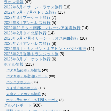
ラオス情報
(47)
2022年6月イサーン・ラオス旅行
(16)
2022年6月・7月ベトナム旅行
(13)
2022年8月プーケット旅行
(7)
2022年8月アンヘレス旅行
(5)
2022年11月タイ南部・マレーシア国境旅行
(14)
2023年2月タイ北部旅行
(14)
2023年6月~7月イサーン・ラオス南部旅行
(20)
2023年7月アンヘレス旅行
(8)
2024年6月～カオサン・ホアヒン・パタヤ旅行
(11)
2025年2月香港トランジット旅
(5)
2025年3月プーケット旅行
(6)
ホテル情報
(213)
パタヤ新築ホテル情報
(49)
パタヤホテル宿泊レポート
(88)
バンコクホテル
(36)
タイ地方都市ホテル
(19)
東南アジアホテル情報
(5)
ホテル予約サイトや割引クーポン
(3)
グルメレポート
(928)
麺類（クイティアオ・バミーなど）
(97)