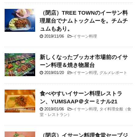
（閉店）TREE TOWNのイーサン料
理屋台でナムトックムーを。チムチ
ュムもあり。
2019/11/06
-
イサーン料理
新しくなったブッカオ市場前のイサ
ーン料理＆焼き物屋台
2019/01/20
-
イサーン料理
,
グルメレポート
食べやすいイサーン料理レストラ
ン、YUMSAAP＠ターミナル21
2019/01/06
-
イサーン料理
,
タイ料理全般（食
堂・レストラン）
（閉店）イサーン料理食堂セーブジ