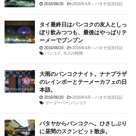
2016/06/26
-
2016年4月～パタヤ沈没日記
タイ最終日はバンコクの友人としっ
ぽり飲みつつも、最後はやっぱりテ
ーメーでブンブン
2016/06/24
-
2016年4月～パタヤ沈没日記
バンコク
,
大人の時間
大雨のバンコクナイト。ナナプラザ
のレインボーとテーメーカフェの日
本語。
2016/06/20
-
2016年4月～パタヤ沈没日記
ゴーゴーバー
,
バンコク
パタヤからバンコクへ。ひさしぶり
に昼間のスクンビット散歩。