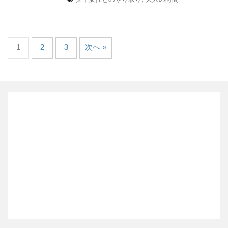
1
2
3
次へ »