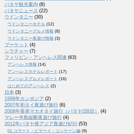
パタヤ観光案内
(8)
パタヤニュース
(22)
ウドンタニー
(30)
ウドンタニーホテル
(12)
ウドンタニーグルメ情報
(8)
ウドンタニー夜遊び情報
(3)
プーケット
(4)
シラチャー
(7)
フィリピン・アンヘレス関連
(63)
アンヘレス情報
(14)
アンへレスホテルレポート
(17)
アンヘレスグルメレポート
(16)
はじめてのアンヘレス
(2)
日本
(3)
1999年カンボジア
(2)
2007年初タイ夜遊び旅行
(6)
2008年香港マカオタイ旅行（パタヤ2回目）
(4)
マレー半島縦断夜遊び旅行
(4)
2012年パタヤ発アジア夜遊び紀行
(53)
01.コラート・ピマーイ・コンケーン編
(9)