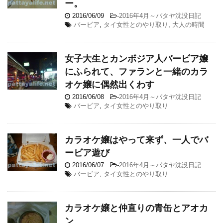
ー。
2016/06/09
-
2016年4月～パタヤ沈没日記
バービア
,
タイ女性とのやり取り
,
大人の時間
女子大生とカンボジア人バービア嬢
にふられて、ファランと一緒のカラ
オケ嬢に偶然出くわす
2016/06/08
-
2016年4月～パタヤ沈没日記
バービア
,
タイ女性とのやり取り
カラオケ嬢はやって来ず、一人でバ
ービア遊び
2016/06/07
-
2016年4月～パタヤ沈没日記
バービア
,
タイ女性とのやり取り
カラオケ嬢と仲直りの青缶とアオカ
ン