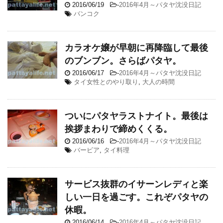
2016/06/19
-
2016年4月～パタヤ沈没日記
バンコク
カラオケ嬢が早朝に再降臨して最後
のブンブン。さらばパタヤ。
2016/06/17
-
2016年4月～パタヤ沈没日記
タイ女性とのやり取り
,
大人の時間
ついにパタヤラストナイト。最後は
挨拶まわりで締めくくる。
2016/06/16
-
2016年4月～パタヤ沈没日記
バービア
,
タイ料理
サービス抜群のイサーンレディと楽
しい一日を過ごす。これぞパタヤの
休暇。
2016/06/14
-
2016年4月～パタヤ沈没日記