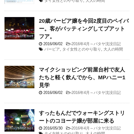
タイ女性とのやり取り
,
大人の時間
20歳バービア嬢を今回2度目のペイバ
ー。客がバッティングしてプアット
フア。
2016/06/02
-
2016年4月～パタヤ沈没日記
バービア
,
タイ女性とのやり取り
,
大人の時間
マイクショッピング前屋台村で友人
たちと軽く飲んでから、MPハニー1
見学
2016/06/02
-
2016年4月～パタヤ沈没日記
すったもんだでウォーキングストリ
ートのコヨーテ嬢が部屋に来る
2016/05/30
-
2016年4月～パタヤ沈没日記
タイ女性とのやり取り
,
大人の時間