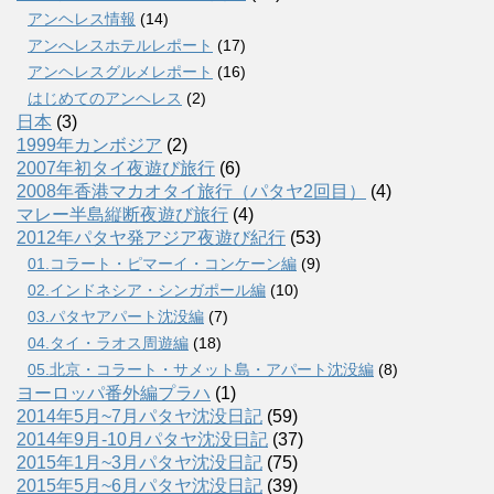
アンヘレス情報
(14)
アンへレスホテルレポート
(17)
アンヘレスグルメレポート
(16)
はじめてのアンヘレス
(2)
日本
(3)
1999年カンボジア
(2)
2007年初タイ夜遊び旅行
(6)
2008年香港マカオタイ旅行（パタヤ2回目）
(4)
マレー半島縦断夜遊び旅行
(4)
2012年パタヤ発アジア夜遊び紀行
(53)
01.コラート・ピマーイ・コンケーン編
(9)
02.インドネシア・シンガポール編
(10)
03.パタヤアパート沈没編
(7)
04.タイ・ラオス周遊編
(18)
05.北京・コラート・サメット島・アパート沈没編
(8)
ヨーロッパ番外編プラハ
(1)
2014年5月~7月パタヤ沈没日記
(59)
2014年9月-10月パタヤ沈没日記
(37)
2015年1月~3月パタヤ沈没日記
(75)
2015年5月~6月パタヤ沈没日記
(39)