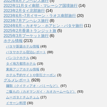
2022年8月アンヘレス旅行
(5)
2022年11月タイ南部・マレーシア国境旅行
(14)
2023年2月タイ北部旅行
(14)
2023年6月~7月イサーン・ラオス南部旅行
(20)
2023年7月アンヘレス旅行
(8)
2024年6月～カオサン・ホアヒン・パタヤ旅行
(11)
2025年2月香港トランジット旅
(5)
2025年3月プーケット旅行
(6)
ホテル情報
(213)
パタヤ新築ホテル情報
(49)
パタヤホテル宿泊レポート
(88)
バンコクホテル
(36)
タイ地方都市ホテル
(19)
東南アジアホテル情報
(5)
ホテル予約サイトや割引クーポン
(3)
グルメレポート
(928)
麺類（クイティアオ・バミーなど）
(97)
ご飯もの（カオマンガイ・カオカームーなど）
(93)
ムーガタとチムチュム
(27)
イサーン料理
(30)