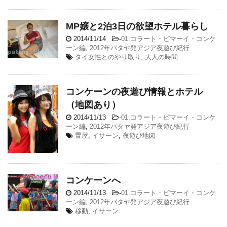
MP嬢と2泊3日の欲望ホテル暮らし
2014/11/14
-
01.コラート・ピマーイ・コンケ
ーン編
,
2012年パタヤ発アジア夜遊び紀行
タイ女性とのやり取り
,
大人の時間
コンケーンの夜遊び情報とホテル
（地図あり）
2014/11/13
-
01.コラート・ピマーイ・コンケ
ーン編
,
2012年パタヤ発アジア夜遊び紀行
置屋
,
イサーン
,
夜遊び地図
コンケーンへ
2014/11/13
-
01.コラート・ピマーイ・コンケ
ーン編
,
2012年パタヤ発アジア夜遊び紀行
移動
,
イサーン