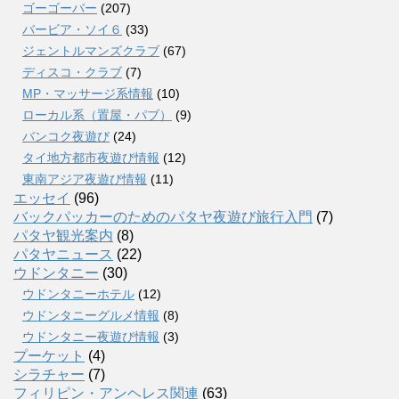
ゴーゴーバー
(207)
バービア・ソイ６
(33)
ジェントルマンズクラブ
(67)
ディスコ・クラブ
(7)
MP・マッサージ系情報
(10)
ローカル系（置屋・パブ）
(9)
バンコク夜遊び
(24)
タイ地方都市夜遊び情報
(12)
東南アジア夜遊び情報
(11)
エッセイ
(96)
バックパッカーのためのパタヤ夜遊び旅行入門
(7)
パタヤ観光案内
(8)
パタヤニュース
(22)
ウドンタニー
(30)
ウドンタニーホテル
(12)
ウドンタニーグルメ情報
(8)
ウドンタニー夜遊び情報
(3)
プーケット
(4)
シラチャー
(7)
フィリピン・アンヘレス関連
(63)