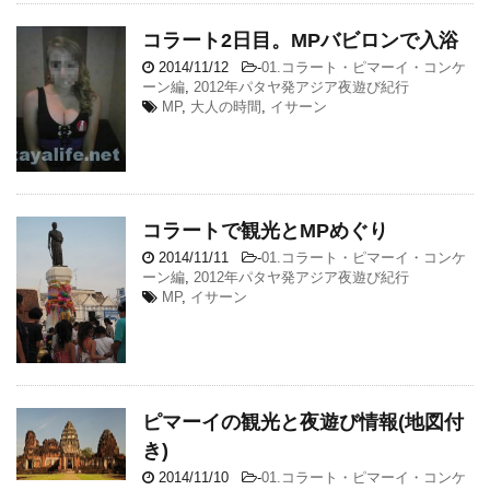
コラート2日目。MPバビロンで入浴
2014/11/12
-
01.コラート・ピマーイ・コンケ
ーン編
,
2012年パタヤ発アジア夜遊び紀行
MP
,
大人の時間
,
イサーン
コラートで観光とMPめぐり
2014/11/11
-
01.コラート・ピマーイ・コンケ
ーン編
,
2012年パタヤ発アジア夜遊び紀行
MP
,
イサーン
ピマーイの観光と夜遊び情報(地図付
き)
2014/11/10
-
01.コラート・ピマーイ・コンケ