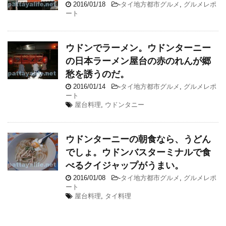
2016/01/18
-
タイ地方都市グルメ
,
グルメレポ
ート
ウドンでラーメン。ウドンターニー
の日本ラーメン屋台の赤のれんが郷
愁を誘うのだ。
2016/01/14
-
タイ地方都市グルメ
,
グルメレポ
ート
屋台料理
,
ウドンタニー
ウドンターニーの朝食なら、うどん
でしょ。ウドンバスターミナルで食
べるクイジャップがうまい。
2016/01/08
-
タイ地方都市グルメ
,
グルメレポ
ート
屋台料理
,
タイ料理