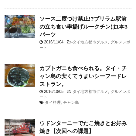
ソース二度づけ禁止!?ブリラム駅前
の立ち食い串揚げルークチンは1本3
バーツ
2016/11/04
-
タイ地方都市グルメ
,
グルメレポ
ート
カブトガニも食べられる。タイ・チ
ャン島の安くてうまいシーフードレ
ストラン。
2016/10/05
-
タイ地方都市グルメ
,
グルメレポ
ート
タイ料理
,
チャン島
ウドンターニーでたこ焼きとお好み
焼き【次回への課題】