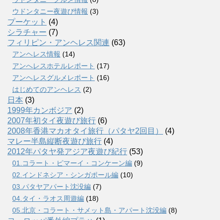
ウドンタニー夜遊び情報
(3)
プーケット
(4)
シラチャー
(7)
フィリピン・アンヘレス関連
(63)
アンヘレス情報
(14)
アンへレスホテルレポート
(17)
アンヘレスグルメレポート
(16)
はじめてのアンヘレス
(2)
日本
(3)
1999年カンボジア
(2)
2007年初タイ夜遊び旅行
(6)
2008年香港マカオタイ旅行（パタヤ2回目）
(4)
マレー半島縦断夜遊び旅行
(4)
2012年パタヤ発アジア夜遊び紀行
(53)
01.コラート・ピマーイ・コンケーン編
(9)
02.インドネシア・シンガポール編
(10)
03.パタヤアパート沈没編
(7)
04.タイ・ラオス周遊編
(18)
05.北京・コラート・サメット島・アパート沈没編
(8)