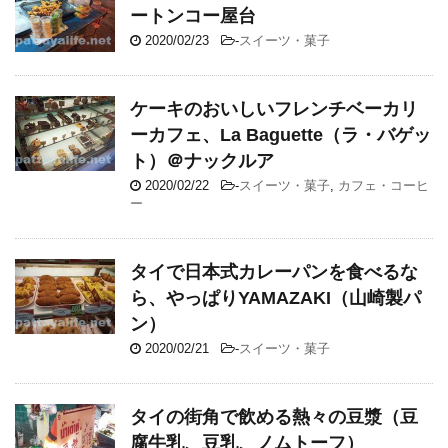
ートンコー屋台
2020/02/23
-
スイーツ・菓子
ケーキのおいしいフレンチベーカリ
ーカフェ、La Baguette（ラ・バゲッ
ト）＠ナックルア
2020/02/22
-
スイーツ・菓子
,
カフェ・コーヒ
ー
タイで日本式カレーパンを食べるな
ら、やっぱりYAMAZAKI（山崎製パ
ン）
2020/02/21
-
スイーツ・菓子
タイの街角で飲める熱々の豆漿（豆
腐牛乳、豆乳、ノムトーフ）