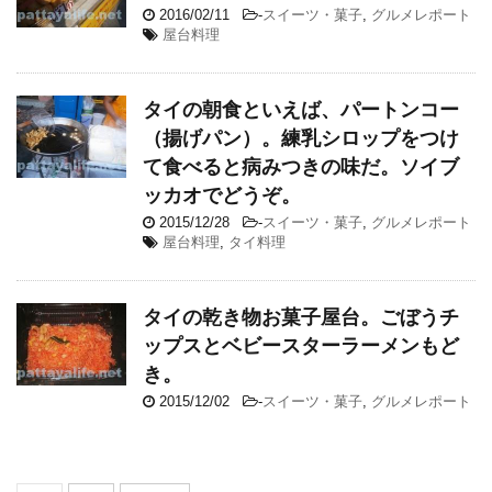
2016/02/11
-
スイーツ・菓子
,
グルメレポート
屋台料理
タイの朝食といえば、パートンコー
（揚げパン）。練乳シロップをつけ
て食べると病みつきの味だ。ソイブ
ッカオでどうぞ。
2015/12/28
-
スイーツ・菓子
,
グルメレポート
屋台料理
,
タイ料理
タイの乾き物お菓子屋台。ごぼうチ
ップスとベビースターラーメンもど
き。
2015/12/02
-
スイーツ・菓子
,
グルメレポート