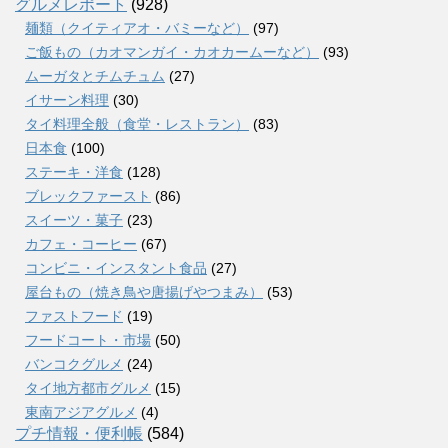
グルメレポート
(928)
麺類（クイティアオ・バミーなど）
(97)
ご飯もの（カオマンガイ・カオカームーなど）
(93)
ムーガタとチムチュム
(27)
イサーン料理
(30)
タイ料理全般（食堂・レストラン）
(83)
日本食
(100)
ステーキ・洋食
(128)
ブレックファースト
(86)
スイーツ・菓子
(23)
カフェ・コーヒー
(67)
コンビニ・インスタント食品
(27)
屋台もの（焼き鳥や唐揚げやつまみ）
(53)
ファストフード
(19)
フードコート・市場
(50)
バンコクグルメ
(24)
タイ地方都市グルメ
(15)
東南アジアグルメ
(4)
プチ情報・便利帳
(584)