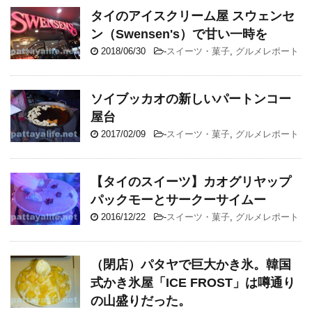
タイのアイスクリーム屋 スウェンセ
ン（Swensen's）で甘い一時を
2018/06/30
-
スイーツ・菓子
,
グルメレポート
ソイブッカオの新しいパートンコー
屋台
2017/02/09
-
スイーツ・菓子
,
グルメレポート
【タイのスイーツ】カオグリヤップ
パックモーとサークーサイムー
2016/12/22
-
スイーツ・菓子
,
グルメレポート
（閉店）パタヤで巨大かき氷。韓国
式かき氷屋「ICE FROST」は噂通り
の山盛りだった。