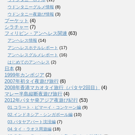
ウドンタニーグルメ情報
(8)
ウドンタニー夜遊び情報
(3)
プーケット
(4)
シラチャー
(7)
フィリピン・アンヘレス関連
(63)
アンヘレス情報
(14)
アンへレスホテルレポート
(17)
アンヘレスグルメレポート
(16)
はじめてのアンヘレス
(2)
日本
(3)
1999年カンボジア
(2)
2007年初タイ夜遊び旅行
(6)
2008年香港マカオタイ旅行（パタヤ2回目）
(4)
マレー半島縦断夜遊び旅行
(4)
2012年パタヤ発アジア夜遊び紀行
(53)
01.コラート・ピマーイ・コンケーン編
(9)
02.インドネシア・シンガポール編
(10)
03.パタヤアパート沈没編
(7)
04.タイ・ラオス周遊編
(18)