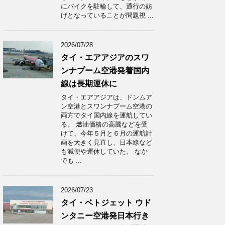
にバイクを駐輪して、通行の妨
げとなっていることが問題視 ...
2026/07/28
タイ・エアアジアのスワ
ンナプーム空港発着国内
線は長期運休に
タイ・エアアジアは、ドンムア
ン空港とスワンナプーム空港の
両方でタイ国内線を運航してい
る。 燃油価格の高騰などを受
けて、今年５月と６月の運航計
画を大きく見直し、日本線など
も減便や運休していた。 なか
でも ...
2026/07/23
タイ・ベトジェット ウド
ンタニー空港発日本行き