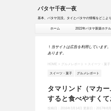
パタヤ千夜一夜
基本、パタヤ沈没。タイとパタヤの情報をどこよ
ホーム
2022年パタヤ新築ホテ
報
！
当サイトは広告を利用しています。
あります。
HOME
>
グルメレポート
>
スイーツ・菓子
スイーツ・菓子
グルメレポート
タマリンド（マカー
すると食べやすくて
投稿日：2016年3月14日 更新日：
2017年8