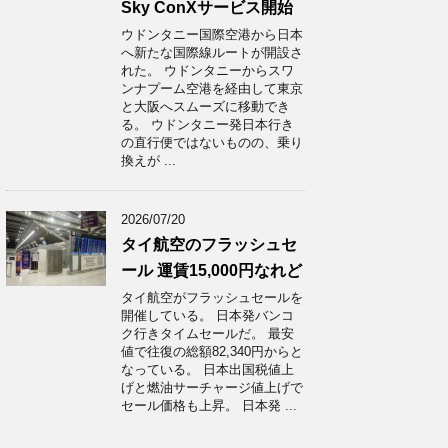
Sky ConXサービス開始
ウドンタニー国際空港から日本
へ新たな国際線ルートが開設さ
れた。 ウドンタニーからスワ
ンナプーム空港を経由して東京
と大阪へスムーズに移動でき
る。 ウドンタニー発日本行き
の直行便ではないものの、乗り
換えが ...
2026/07/20
タイ航空のフラッシュセ
ール 運賃15,000円なれど
タイ航空がフラッシュセールを
開催している。 日本発バンコ
ク行きタイムセールだ。 最安
値で往復の総額82,340円からと
なっている。 日本出国税値上
げと燃油サーチャージ値上げで
セール価格も上昇。 日本発 ...