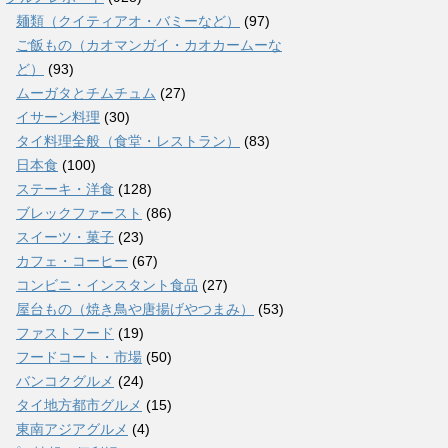
麺類（クイティアオ・バミーなど）
(97)
ご飯もの（カオマンガイ・カオカームーな
ど）
(93)
ムーガタとチムチュム
(27)
イサーン料理
(30)
タイ料理全般（食堂・レストラン）
(83)
日本食
(100)
ステーキ・洋食
(128)
ブレックファースト
(86)
スイーツ・菓子
(23)
カフェ・コーヒー
(67)
コンビニ・インスタント食品
(27)
屋台もの（焼き鳥や唐揚げやつまみ）
(53)
ファストフード
(19)
フードコート・市場
(50)
バンコクグルメ
(24)
タイ地方都市グルメ
(15)
東南アジアグルメ
(4)