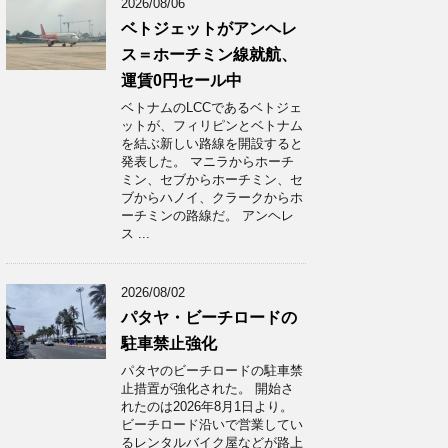
2026/08/06
ベトジェットがアンヘレ
ス＝ホーチミン線就航、
運賃0円セール中
ベトナムのLCCであるベトジェ
ットが、フィリピンとベトナム
を結ぶ新しい路線を開設すると
発表した。 マニラからホーチ
ミン、セブからホーチミン、セ
ブからハノイ、クラークからホ
ーチミンの路線だ。 アンヘレ
ス ...
2026/08/02
パタヤ・ビーチロードの
駐車禁止強化
パタヤのビーチロードの駐車禁
止措置が強化された。 開始さ
れたのは2026年8月1日より。
ビーチロード沿いで営業してい
るレンタルバイク屋などが路上