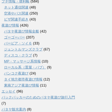
プチ情報・便利帳
(584)
ネット通信関連
(48)
空港やバス関連
(250)
ビザ関連手続き
(43)
夜遊び情報
(426)
パタヤ夜遊び情報全般
(42)
ゴーゴーバー
(207)
バービア・ソイ６
(33)
ジェントルマンズクラブ
(67)
ディスコ・クラブ
(7)
MP・マッサージ系情報
(10)
ローカル系（置屋・パブ）
(9)
バンコク夜遊び
(24)
タイ地方都市夜遊び情報
(12)
東南アジア夜遊び情報
(11)
エッセイ
(96)
バックパッカーのためのパタヤ夜遊び旅行入門
(7)
パタヤ観光案内
(8)