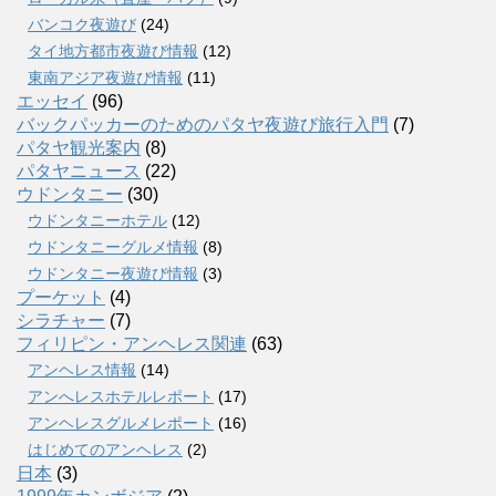
バンコク夜遊び
(24)
タイ地方都市夜遊び情報
(12)
東南アジア夜遊び情報
(11)
エッセイ
(96)
バックパッカーのためのパタヤ夜遊び旅行入門
(7)
パタヤ観光案内
(8)
パタヤニュース
(22)
ウドンタニー
(30)
ウドンタニーホテル
(12)
ウドンタニーグルメ情報
(8)
ウドンタニー夜遊び情報
(3)
プーケット
(4)
シラチャー
(7)
フィリピン・アンヘレス関連
(63)
アンヘレス情報
(14)
アンへレスホテルレポート
(17)
アンヘレスグルメレポート
(16)
はじめてのアンヘレス
(2)
日本
(3)