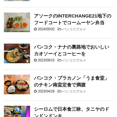
アソークのINTERCHANGE21地下の
フードコートでコームーヤン弁当
2024/05/02
-
バンコクグルメ
バンコク・ナナの裏路地でおいしい
カオソーイとコーヒーを
2023/09/15
-
バンコクグルメ
バンコク・プラカノン「うま食堂」
のチキン南蛮定食で満腹
2023/04/26
-
バンコクグルメ
シーロムで日本食三昧、タニヤのド
ンドンドンキ