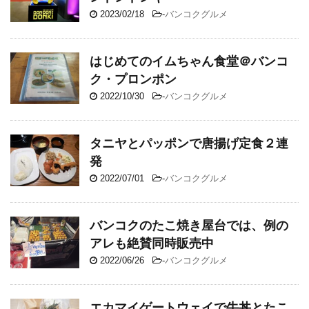
2023/02/18
-
バンコクグルメ
はじめてのイムちゃん食堂＠バンコ
ク・プロンポン
2022/10/30
-
バンコクグルメ
タニヤとパッポンで唐揚げ定食２連
発
2022/07/01
-
バンコクグルメ
バンコクのたこ焼き屋台では、例の
アレも絶賛同時販売中
2022/06/26
-
バンコクグルメ
エカマイゲートウェイで牛丼とたこ