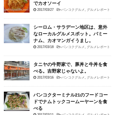
でカオソーイ
2017/03/27
-
バンコクグルメ
,
グルメレポート
シーロム・サラデーン地区は、意外
なローカルグルメスポット。バミー
ナム、カオマンガイうまし。
2017/03/18
-
バンコクグルメ
,
グルメレポート
タニヤの牛野家で、豚丼と牛丼を食
べる。吉野家じゃないよ。
2017/03/16
-
バンコクグルメ
,
グルメレポート
バンコクターミナル21のフードコー
ドでナムトックコームーヤーンを食
べる
2017/02/11
-
バンコクグルメ
,
グルメレポート