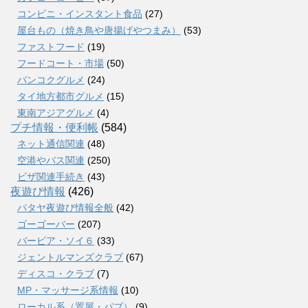
コンビニ・インスタント食品
(27)
屋台もの（焼き鳥や唐揚げやつまみ）
(53)
ファストフード
(19)
フードコート・市場
(50)
バンコクグルメ
(24)
タイ地方都市グルメ
(15)
東南アジアグルメ
(4)
プチ情報・便利帳
(584)
ネット通信関連
(48)
空港やバス関連
(250)
ビザ関連手続き
(43)
夜遊び情報
(426)
パタヤ夜遊び情報全般
(42)
ゴーゴーバー
(207)
バービア・ソイ６
(33)
ジェントルマンズクラブ
(67)
ディスコ・クラブ
(7)
MP・マッサージ系情報
(10)
ローカル系（置屋・パブ）
(9)