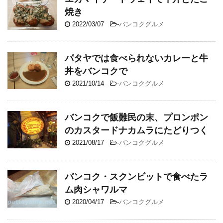
焼き
2022/03/07
-
バンコクグルメ
パタヤでは食べられないカレーと牛
丼をバンコクで
2021/10/14
-
バンコクグルメ
バンコクで飯難民の末、プロンポン
のカスタードナカムラにたどりつく
2021/08/17
-
バンコクグルメ
バンコク・スクンビットで食べたラ
ム肉シャワルマ
2020/04/17
-
バンコクグルメ