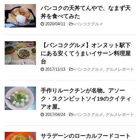
バンコクの天丼てんやで、なまず天
丼を食べてみた
2020/04/11
-
バンコクグルメ
【バンコクグルメ】オンヌット駅下
にある安くてうまいイサーン料理屋
台
2017/11/13
-
バンコクグルメ
,
グルメレポート
手作りルークチンが名物。アソー
ク・スクンビットソイ19のクイティ
アオ屋。
2017/04/24
-
バンコクグルメ
,
グルメレポート
サラデーンのローカルフードコート