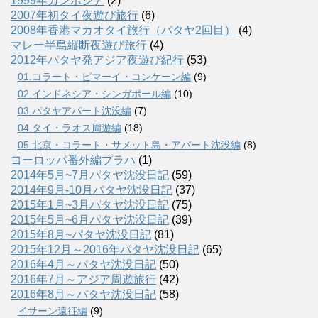
1999年カンボジア
(2)
2007年初タイ夜遊び旅行
(6)
2008年香港マカオタイ旅行（パタヤ2回目）
(4)
マレー半島縦断夜遊び旅行
(4)
2012年パタヤ発アジア夜遊び紀行
(53)
01.コラート・ピマーイ・コンケーン編
(9)
02.インドネシア・シンガポール編
(10)
03.パタヤアパート沈没編
(7)
04.タイ・ラオス周遊編
(18)
05.北京・コラート・サメット島・アパート沈没編
(8)
ヨーロッパ番外編プラハ
(1)
2014年5月~7月パタヤ沈没日記
(59)
2014年9月-10月パタヤ沈没日記
(37)
2015年1月~3月パタヤ沈没日記
(75)
2015年5月~6月パタヤ沈没日記
(39)
2015年8月~パタヤ沈没日記
(81)
2015年12月～2016年パタヤ沈没日記
(65)
2016年4月～パタヤ沈没日記
(50)
2016年7月～アジア周遊旅行
(42)
2016年8月～パタヤ沈没日記
(58)
イサーン遠征編
(9)