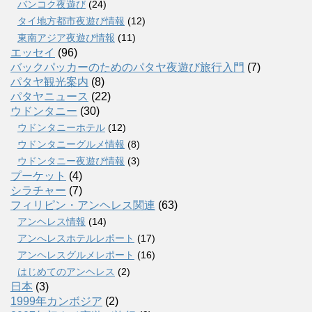
バンコク夜遊び
(24)
タイ地方都市夜遊び情報
(12)
東南アジア夜遊び情報
(11)
エッセイ
(96)
バックパッカーのためのパタヤ夜遊び旅行入門
(7)
パタヤ観光案内
(8)
パタヤニュース
(22)
ウドンタニー
(30)
ウドンタニーホテル
(12)
ウドンタニーグルメ情報
(8)
ウドンタニー夜遊び情報
(3)
プーケット
(4)
シラチャー
(7)
フィリピン・アンヘレス関連
(63)
アンヘレス情報
(14)
アンへレスホテルレポート
(17)
アンヘレスグルメレポート
(16)
はじめてのアンヘレス
(2)
日本
(3)
1999年カンボジア
(2)