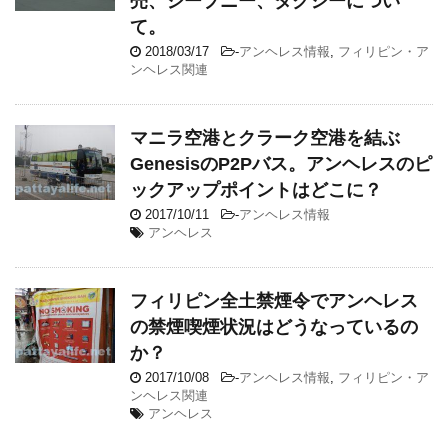
売、ジープニー、タクシーについ
て。
2018/03/17
-
アンヘレス情報
,
フィリピン・ア
ンヘレス関連
マニラ空港とクラーク空港を結ぶ
GenesisのP2Pバス。アンヘレスのピ
ックアップポイントはどこに？
2017/10/11
-
アンヘレス情報
アンヘレス
フィリピン全土禁煙令でアンヘレス
の禁煙喫煙状況はどうなっているの
か？
2017/10/08
-
アンヘレス情報
,
フィリピン・ア
ンヘレス関連
アンヘレス