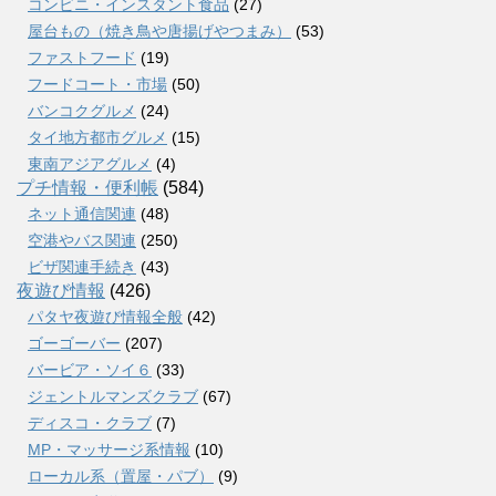
コンビニ・インスタント食品
(27)
屋台もの（焼き鳥や唐揚げやつまみ）
(53)
ファストフード
(19)
フードコート・市場
(50)
バンコクグルメ
(24)
タイ地方都市グルメ
(15)
東南アジアグルメ
(4)
プチ情報・便利帳
(584)
ネット通信関連
(48)
空港やバス関連
(250)
ビザ関連手続き
(43)
夜遊び情報
(426)
パタヤ夜遊び情報全般
(42)
ゴーゴーバー
(207)
バービア・ソイ６
(33)
ジェントルマンズクラブ
(67)
ディスコ・クラブ
(7)
MP・マッサージ系情報
(10)
ローカル系（置屋・パブ）
(9)