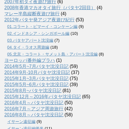
2007年初タイ夜遊び旅行
(6)
2008年香港マカオタイ旅行（パタヤ2回目）
(4)
マレー半島縦断夜遊び旅行
(4)
2012年パタヤ発アジア夜遊び紀行
(53)
01.コラート・ピマーイ・コンケーン編
(9)
02.インドネシア・シンガポール編
(10)
03.パタヤアパート沈没編
(7)
04.タイ・ラオス周遊編
(18)
05.北京・コラート・サメット島・アパート沈没編
(8)
ヨーロッパ番外編プラハ
(1)
2014年5月~7月パタヤ沈没日記
(59)
2014年9月-10月パタヤ沈没日記
(37)
2015年1月~3月パタヤ沈没日記
(75)
2015年5月~6月パタヤ沈没日記
(39)
2015年8月~パタヤ沈没日記
(81)
2015年12月～2016年パタヤ沈没日記
(65)
2016年4月～パタヤ沈没日記
(50)
2016年7月～アジア周遊旅行
(42)
2016年8月～パタヤ沈没日記
(58)
イサーン遠征編
(9)
イサーン遠征編後半
(11)