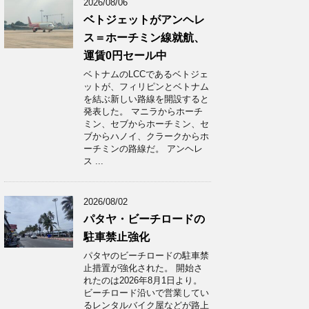
2026/08/06
ベトジェットがアンヘレ
ス＝ホーチミン線就航、
運賃0円セール中
ベトナムのLCCであるベトジェ
ットが、フィリピンとベトナム
を結ぶ新しい路線を開設すると
発表した。 マニラからホーチ
ミン、セブからホーチミン、セ
ブからハノイ、クラークからホ
ーチミンの路線だ。 アンヘレ
ス ...
2026/08/02
パタヤ・ビーチロードの
駐車禁止強化
パタヤのビーチロードの駐車禁
止措置が強化された。 開始さ
れたのは2026年8月1日より。
ビーチロード沿いで営業してい
るレンタルバイク屋などが路上