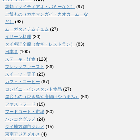
麺類（クイティアオ・バミーなど）
(97)
ご飯もの（カオマンガイ・カオカームーな
ど）
(93)
ムーガタとチムチュム
(27)
イサーン料理
(30)
タイ料理全般（食堂・レストラン）
(83)
日本食
(100)
ステーキ・洋食
(128)
ブレックファースト
(86)
スイーツ・菓子
(23)
カフェ・コーヒー
(67)
コンビニ・インスタント食品
(27)
屋台もの（焼き鳥や唐揚げやつまみ）
(53)
ファストフード
(19)
フードコート・市場
(50)
バンコクグルメ
(24)
タイ地方都市グルメ
(15)
東南アジアグルメ
(4)