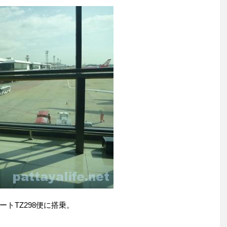
トTZ298便に搭乗。