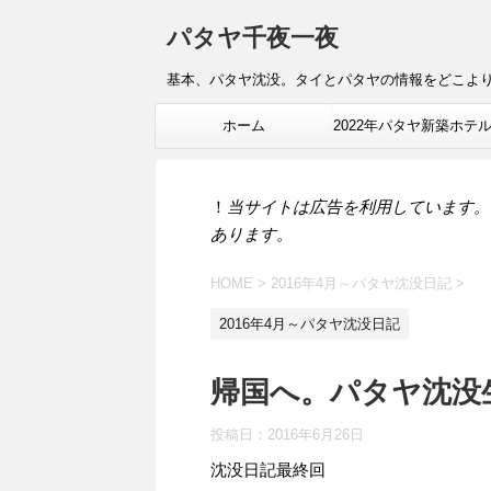
パタヤ千夜一夜
基本、パタヤ沈没。タイとパタヤの情報をどこよ
ホーム
2022年パタヤ新築ホテ
報
！
当サイトは広告を利用しています。
あります。
HOME
>
2016年4月～パタヤ沈没日記
>
2016年4月～パタヤ沈没日記
帰国へ。パタヤ沈没
投稿日：
2016年6月26日
沈没日記最終回