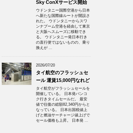
Sky ConXサービス開始
ウドンタニー国際空港から日本
へ新たな国際線ルートが開設さ
れた。 ウドンタニーからスワ
ンナプーム空港を経由して東京
と大阪へスムーズに移動でき
る。 ウドンタニー発日本行き
の直行便ではないものの、乗り
換えが ...
2026/07/20
タイ航空のフラッシュセ
ール 運賃15,000円なれど
タイ航空がフラッシュセールを
開催している。 日本発バンコ
ク行きタイムセールだ。 最安
値で往復の総額82,340円からと
なっている。 日本出国税値上
げと燃油サーチャージ値上げで
セール価格も上昇。 日本発 ...