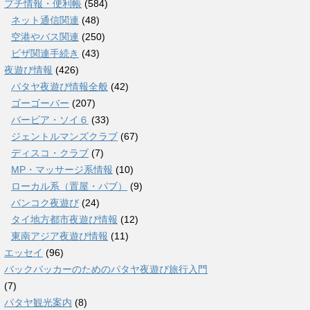
プチ情報・便利帳
(584)
ネット通信関連
(48)
空港やバス関連
(250)
ビザ関連手続き
(43)
夜遊び情報
(426)
パタヤ夜遊び情報全般
(42)
ゴーゴーバー
(207)
バービア・ソイ６
(33)
ジェントルマンズクラブ
(67)
ディスコ・クラブ
(7)
MP・マッサージ系情報
(10)
ローカル系（置屋・パブ）
(9)
バンコク夜遊び
(24)
タイ地方都市夜遊び情報
(12)
東南アジア夜遊び情報
(11)
エッセイ
(96)
バックパッカーのためのパタヤ夜遊び旅行入門
(7)
パタヤ観光案内
(8)