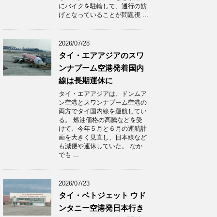
にバイクを駐輪して、通行の妨
げとなっていることが問題視 ...
2026/07/28
タイ・エアアジアのスワ
ンナプーム空港発着国内
線は長期運休に
タイ・エアアジアは、ドンムア
ン空港とスワンナプーム空港の
両方でタイ国内線を運航してい
る。 燃油価格の高騰などを受
けて、今年５月と６月の運航計
画を大きく見直し、日本線など
も減便や運休していた。 なか
でも ...
2026/07/23
タイ・ベトジェット ウド
ンタニー空港発日本行き