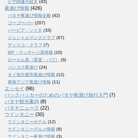
ビザ関連手続き
(43)
夜遊び情報
(426)
パタヤ夜遊び情報全般
(42)
ゴーゴーバー
(207)
バービア・ソイ６
(33)
ジェントルマンズクラブ
(67)
ディスコ・クラブ
(7)
MP・マッサージ系情報
(10)
ローカル系（置屋・パブ）
(9)
バンコク夜遊び
(24)
タイ地方都市夜遊び情報
(12)
東南アジア夜遊び情報
(11)
エッセイ
(96)
バックパッカーのためのパタヤ夜遊び旅行入門
(7)
パタヤ観光案内
(8)
パタヤニュース
(22)
ウドンタニー
(30)
ウドンタニーホテル
(12)
ウドンタニーグルメ情報
(8)
ウドンタニー夜遊び情報
(3)