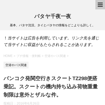
パタヤ千夜一夜
基本、パタヤ沈没。タイとパタヤの情報をどこよりも詳しく。
！
当サイトは広告を利用しています。リンク先を通じ
て当サイトに収益がもたらされることがあります。
HOME
>
プチ情報・便利帳
>
空港やバス関連
>
空港やバス関連
バンコク発関空行きスクートTZ298便搭
乗記。スクートの機内持ち込み荷物重量
制限は意外とザルな件。
投稿日：
2016年6月26日