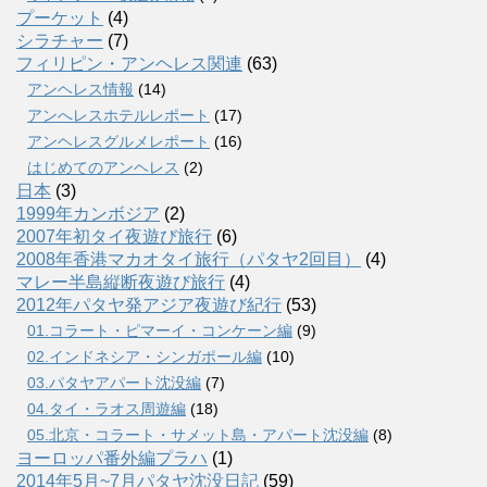
プーケット
(4)
シラチャー
(7)
フィリピン・アンヘレス関連
(63)
アンヘレス情報
(14)
アンへレスホテルレポート
(17)
アンヘレスグルメレポート
(16)
はじめてのアンヘレス
(2)
日本
(3)
1999年カンボジア
(2)
2007年初タイ夜遊び旅行
(6)
2008年香港マカオタイ旅行（パタヤ2回目）
(4)
マレー半島縦断夜遊び旅行
(4)
2012年パタヤ発アジア夜遊び紀行
(53)
01.コラート・ピマーイ・コンケーン編
(9)
02.インドネシア・シンガポール編
(10)
03.パタヤアパート沈没編
(7)
04.タイ・ラオス周遊編
(18)
05.北京・コラート・サメット島・アパート沈没編
(8)
ヨーロッパ番外編プラハ
(1)
2014年5月~7月パタヤ沈没日記
(59)