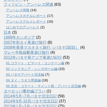
フィリピン・アンヘレス関連
(63)
アンヘレス情報
(14)
アンへレスホテルレポート
(17)
アンヘレスグルメレポート
(16)
はじめてのアンヘレス
(2)
日本
(3)
1999年カンボジア
(2)
2007年初タイ夜遊び旅行
(6)
2008年香港マカオタイ旅行（パタヤ2回目）
(4)
マレー半島縦断夜遊び旅行
(4)
2012年パタヤ発アジア夜遊び紀行
(53)
01.コラート・ピマーイ・コンケーン編
(9)
02.インドネシア・シンガポール編
(10)
03.パタヤアパート沈没編
(7)
04.タイ・ラオス周遊編
(18)
05.北京・コラート・サメット島・アパート沈没編
(8)
ヨーロッパ番外編プラハ
(1)
2014年5月~7月パタヤ沈没日記
(59)
2014年9月-10月パタヤ沈没日記
(37)
2015年1月~3月パタヤ沈没日記
(75)