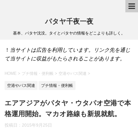
パタヤ千夜一夜
基本、パタヤ沈没。タイとパタヤの情報をどこよりも詳しく。
！
当サイトは広告を利用しています。リンク先を通じ
て当サイトに収益がもたらされることがあります。
HOME
>
プチ情報・便利帳
>
空港やバス関連
>
空港やバス関連
プチ情報・便利帳
エアアジアがパタヤ・ウタパオ空港で本
格運用開始。マカオ路線も新規就航。
投稿日：
2015年9月25日