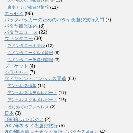
タイ地方都市夜遊び情報
(12)
東南アジア夜遊び情報
(11)
エッセイ
(96)
バックパッカーのためのパタヤ夜遊び旅行入門
(7)
パタヤ観光案内
(8)
パタヤニュース
(22)
ウドンタニー
(30)
ウドンタニーホテル
(12)
ウドンタニーグルメ情報
(8)
ウドンタニー夜遊び情報
(3)
プーケット
(4)
シラチャー
(7)
フィリピン・アンヘレス関連
(63)
アンヘレス情報
(14)
アンへレスホテルレポート
(17)
アンヘレスグルメレポート
(16)
はじめてのアンヘレス
(2)
日本
(3)
1999年カンボジア
(2)
2007年初タイ夜遊び旅行
(6)
2008年香港マカオタイ旅行（パタヤ2回目）
(4)