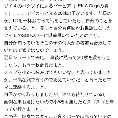
ソイ４のパクソイにあるバービア（LEK A Gogoの隣
り）、ここでピカっと光る20歳の子がいます。前日の
夜、LDを一杯おごって話をしていたら、自分のことを
覚えている、と。聞くと自分も何回かお世話になった
ソイ６のSOHOバーに以前働いていたとのこと。
自分が知っているそこの子の何人かの名前も合致して
いたので嘘ではないでしょう。
翌日ショートでPBし、事後に黙って大1枚を渡そうと
したら、もう一枚必要だよと。
チップを小2－3枚あげてもいいな、と思っていました
が、平気な顔で言うのであえていやだ、と言ったらマ
マに連絡するよ、と。
何回かやり取りしましたが、連れも待たせているし、
面倒な事も避けたいので小5枚を渡したらスゴスゴと帰
ってい行きました。
この子、細身でスタイルも良くバーでは光っているの