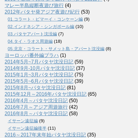
マレー半島縦断夜遊び旅行
(4)
2012年パタヤ発アジア夜遊び紀行
(53)
01.コラート・ピマーイ・コンケーン編
(9)
02.インドネシア・シンガポール編
(10)
03.パタヤアパート沈没編
(7)
04.タイ・ラオス周遊編
(18)
05.北京・コラート・サメット島・アパート沈没編
(8)
ヨーロッパ番外編プラハ
(1)
2014年5月~7月パタヤ沈没日記
(59)
2014年9月-10月パタヤ沈没日記
(37)
2015年1月~3月パタヤ沈没日記
(75)
2015年5月~6月パタヤ沈没日記
(39)
2015年8月~パタヤ沈没日記
(81)
2015年12月～2016年パタヤ沈没日記
(65)
2016年4月～パタヤ沈没日記
(50)
2016年7月～アジア周遊旅行
(42)
2016年8月～パタヤ沈没日記
(58)
イサーン遠征編
(9)
イサーン遠征編後半
(11)
2016～2017年末年始パタヤ沈没日記
(35)