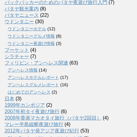
バックパッカーのためのパタヤ夜遊び旅行入門
(7)
パタヤ観光案内
(8)
パタヤニュース
(22)
ウドンタニー
(30)
ウドンタニーホテル
(12)
ウドンタニーグルメ情報
(8)
ウドンタニー夜遊び情報
(3)
プーケット
(4)
シラチャー
(7)
フィリピン・アンヘレス関連
(63)
アンヘレス情報
(14)
アンへレスホテルレポート
(17)
アンヘレスグルメレポート
(16)
はじめてのアンヘレス
(2)
日本
(3)
1999年カンボジア
(2)
2007年初タイ夜遊び旅行
(6)
2008年香港マカオタイ旅行（パタヤ2回目）
(4)
マレー半島縦断夜遊び旅行
(4)
2012年パタヤ発アジア夜遊び紀行
(53)