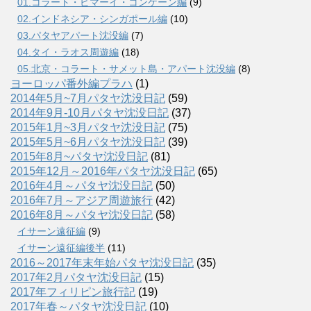
01.コラート・ピマーイ・コンケーン編
(9)
02.インドネシア・シンガポール編
(10)
03.パタヤアパート沈没編
(7)
04.タイ・ラオス周遊編
(18)
05.北京・コラート・サメット島・アパート沈没編
(8)
ヨーロッパ番外編プラハ
(1)
2014年5月~7月パタヤ沈没日記
(59)
2014年9月-10月パタヤ沈没日記
(37)
2015年1月~3月パタヤ沈没日記
(75)
2015年5月~6月パタヤ沈没日記
(39)
2015年8月~パタヤ沈没日記
(81)
2015年12月～2016年パタヤ沈没日記
(65)
2016年4月～パタヤ沈没日記
(50)
2016年7月～アジア周遊旅行
(42)
2016年8月～パタヤ沈没日記
(58)
イサーン遠征編
(9)
イサーン遠征編後半
(11)
2016～2017年末年始パタヤ沈没日記
(35)
2017年2月パタヤ沈没日記
(15)
2017年フィリピン旅行記
(19)
2017年春～パタヤ沈没日記
(10)