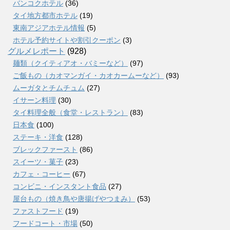
バンコクホテル
(36)
タイ地方都市ホテル
(19)
東南アジアホテル情報
(5)
ホテル予約サイトや割引クーポン
(3)
グルメレポート
(928)
麺類（クイティアオ・バミーなど）
(97)
ご飯もの（カオマンガイ・カオカームーなど）
(93)
ムーガタとチムチュム
(27)
イサーン料理
(30)
タイ料理全般（食堂・レストラン）
(83)
日本食
(100)
ステーキ・洋食
(128)
ブレックファースト
(86)
スイーツ・菓子
(23)
カフェ・コーヒー
(67)
コンビニ・インスタント食品
(27)
屋台もの（焼き鳥や唐揚げやつまみ）
(53)
ファストフード
(19)
フードコート・市場
(50)