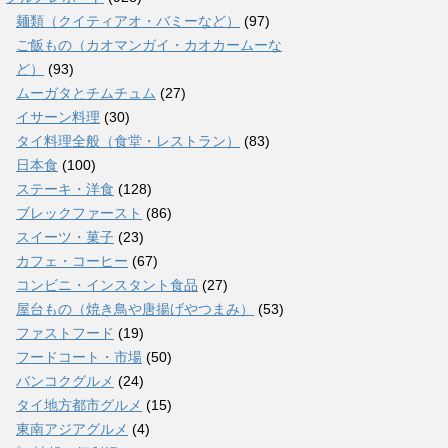
麺類（クイティアオ・バミーなど）
(97)
ご飯もの（カオマンガイ・カオカームーな
ど）
(93)
ムーガタとチムチュム
(27)
イサーン料理
(30)
タイ料理全般（食堂・レストラン）
(83)
日本食
(100)
ステーキ・洋食
(128)
ブレックファースト
(86)
スイーツ・菓子
(23)
カフェ・コーヒー
(67)
コンビニ・インスタント食品
(27)
屋台もの（焼き鳥や唐揚げやつまみ）
(53)
ファストフード
(19)
フードコート・市場
(50)
バンコクグルメ
(24)
タイ地方都市グルメ
(15)
東南アジアグルメ
(4)