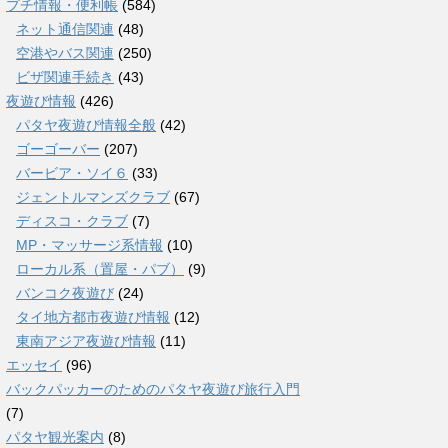
プチ情報・便利帳
(584)
ネット通信関連
(48)
空港やバス関連
(250)
ビザ関連手続き
(43)
夜遊び情報
(426)
パタヤ夜遊び情報全般
(42)
ゴーゴーバー
(207)
バービア・ソイ６
(33)
ジェントルマンズクラブ
(67)
ディスコ・クラブ
(7)
MP・マッサージ系情報
(10)
ローカル系（置屋・パブ）
(9)
バンコク夜遊び
(24)
タイ地方都市夜遊び情報
(12)
東南アジア夜遊び情報
(11)
エッセイ
(96)
バックパッカーのためのパタヤ夜遊び旅行入門
(7)
パタヤ観光案内
(8)