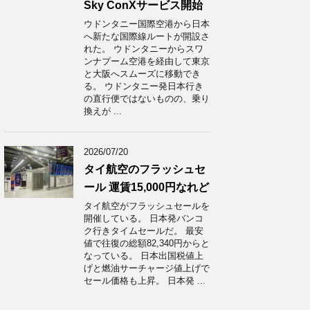
Sky ConXサービス開始
ウドンタニー国際空港から日本
へ新たな国際線ルートが開設さ
れた。 ウドンタニーからスワ
ンナプーム空港を経由して東京
と大阪へスムーズに移動でき
る。 ウドンタニー発日本行き
の直行便ではないものの、乗り
換えが ...
2026/07/20
タイ航空のフラッシュセ
ール 運賃15,000円なれど
タイ航空がフラッシュセールを
開催している。 日本発バンコ
ク行きタイムセールだ。 最安
値で往復の総額82,340円からと
なっている。 日本出国税値上
げと燃油サーチャージ値上げで
セール価格も上昇。 日本発 ...