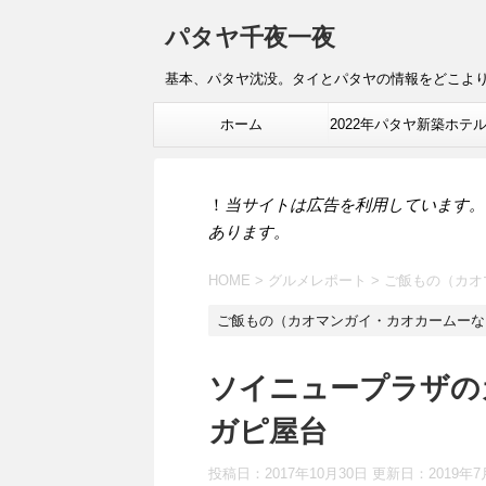
パタヤ千夜一夜
基本、パタヤ沈没。タイとパタヤの情報をどこよ
ホーム
2022年パタヤ新築ホテ
報
！
当サイトは広告を利用しています。
あります。
HOME
>
グルメレポート
>
ご飯もの（カオ
ご飯もの（カオマンガイ・カオカームーな
ソイニュープラザの
ガピ屋台
投稿日：2017年10月30日 更新日：
2019年7