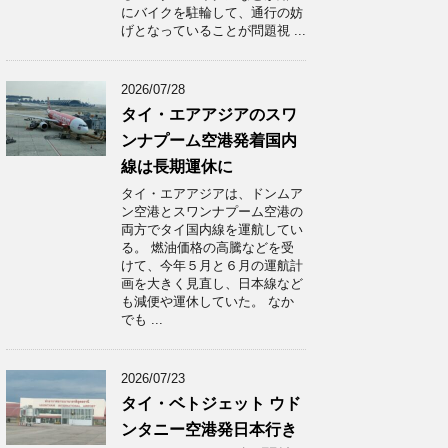
にバイクを駐輪して、通行の妨
げとなっていることが問題視 ...
2026/07/28
タイ・エアアジアのスワ
ンナプーム空港発着国内
線は長期運休に
タイ・エアアジアは、ドンムア
ン空港とスワンナプーム空港の
両方でタイ国内線を運航してい
る。 燃油価格の高騰などを受
けて、今年５月と６月の運航計
画を大きく見直し、日本線など
も減便や運休していた。 なか
でも ...
2026/07/23
タイ・ベトジェット ウド
ンタニー空港発日本行き