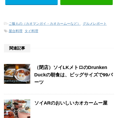
-
ご飯もの（カオマンガイ・カオカームーなど）
,
グルメレポート
-
屋台料理
,
タイ料理
関連記事
（閉店）ソイLKメトロのDrunken
Duckの朝食は、ビッグサイズで99バ
ーツ
ソイARのおいしいカオカームー屋