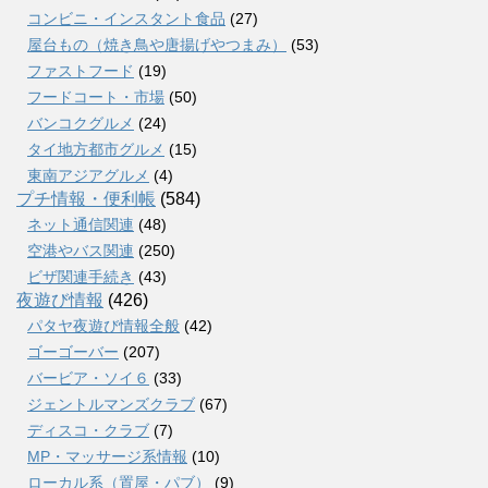
コンビニ・インスタント食品
(27)
屋台もの（焼き鳥や唐揚げやつまみ）
(53)
ファストフード
(19)
フードコート・市場
(50)
バンコクグルメ
(24)
タイ地方都市グルメ
(15)
東南アジアグルメ
(4)
プチ情報・便利帳
(584)
ネット通信関連
(48)
空港やバス関連
(250)
ビザ関連手続き
(43)
夜遊び情報
(426)
パタヤ夜遊び情報全般
(42)
ゴーゴーバー
(207)
バービア・ソイ６
(33)
ジェントルマンズクラブ
(67)
ディスコ・クラブ
(7)
MP・マッサージ系情報
(10)
ローカル系（置屋・パブ）
(9)