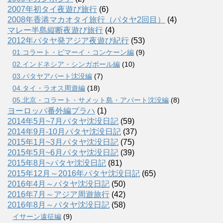
2007年初タイ夜遊び旅行
(6)
2008年香港マカオタイ旅行（パタヤ2回目）
(4)
マレー半島縦断夜遊び旅行
(4)
2012年パタヤ発アジア夜遊び紀行
(53)
01.コラート・ピマーイ・コンケーン編
(9)
02.インドネシア・シンガポール編
(10)
03.パタヤアパート沈没編
(7)
04.タイ・ラオス周遊編
(18)
05.北京・コラート・サメット島・アパート沈没編
(8)
ヨーロッパ番外編プラハ
(1)
2014年5月~7月パタヤ沈没日記
(59)
2014年9月-10月パタヤ沈没日記
(37)
2015年1月~3月パタヤ沈没日記
(75)
2015年5月~6月パタヤ沈没日記
(39)
2015年8月~パタヤ沈没日記
(81)
2015年12月～2016年パタヤ沈没日記
(65)
2016年4月～パタヤ沈没日記
(50)
2016年7月～アジア周遊旅行
(42)
2016年8月～パタヤ沈没日記
(58)
イサーン遠征編
(9)