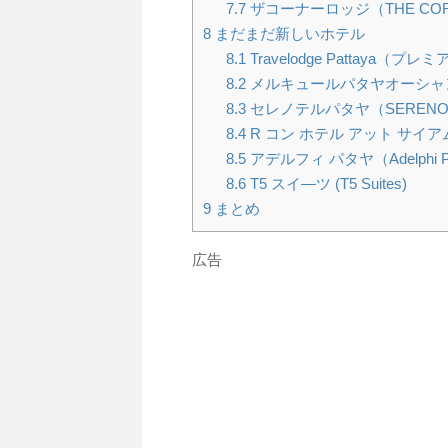
7.7
ザコーナーロッジ（THE COR
8
まだまだ新しいホテル
8.1
Travelodge Pattaya（
8.2
メルキュールパタヤオーシャンリゾート（
8.3
セレノテルパタヤ（SERENOTEL
8.4
R コン ホテル アット サイアム (R-
8.5
アデルフィ パタヤ（Adelphi Pat
8.6
T5 スイ―ツ (T5 Suites)
9
まとめ
広告