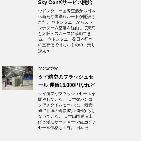
Sky ConXサービス開始
ウドンタニー国際空港から日本
へ新たな国際線ルートが開設さ
れた。 ウドンタニーからスワ
ンナプーム空港を経由して東京
と大阪へスムーズに移動でき
る。 ウドンタニー発日本行き
の直行便ではないものの、乗り
換えが ...
2026/07/20
タイ航空のフラッシュセ
ール 運賃15,000円なれど
タイ航空がフラッシュセールを
開催している。 日本発バンコ
ク行きタイムセールだ。 最安
値で往復の総額82,340円からと
なっている。 日本出国税値上
げと燃油サーチャージ値上げで
セール価格も上昇。 日本発 ...