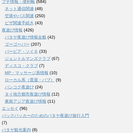
プチ情報・便利帳
(584)
ネット通信関連
(48)
空港やバス関連
(250)
ビザ関連手続き
(43)
夜遊び情報
(426)
パタヤ夜遊び情報全般
(42)
ゴーゴーバー
(207)
バービア・ソイ６
(33)
ジェントルマンズクラブ
(67)
ディスコ・クラブ
(7)
MP・マッサージ系情報
(10)
ローカル系（置屋・パブ）
(9)
バンコク夜遊び
(24)
タイ地方都市夜遊び情報
(12)
東南アジア夜遊び情報
(11)
エッセイ
(96)
バックパッカーのためのパタヤ夜遊び旅行入門
(7)
パタヤ観光案内
(8)