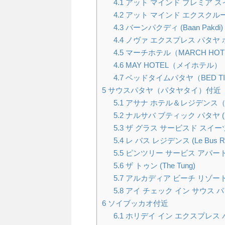
4.1
アット マインド プレミア スイーツ ホ
4.2
アット マインド エクスクルーシブ パタヤ
4.3
バーンパクディ (Baan Pakdi)
4.4
ノヴァ エクスプレス パタヤ ホテル (N
4.5
マーチホテル（MARCH HOT
4.6
MAY HOTEL（メイホテル）
4.7
ベッドタイムパタヤ（BED TIM
5
サウスパタヤ（パタヤタイ）付近
5.1
アサナ ホテル＆レジデンス（Asana
5.2
ナルサバ ブティック パタヤ (Nour
5.3
ザ グラス サービスド スイーツ バイ 
5.4
レ バス レジデンス (Le Bus Res
5.5
ピンツリー サービス アパートメント (P
5.6
ザ トゥン (The Tung)
5.7
アルカディア ビーチ リゾート パタヤ (
5.8
アイ チェック イン サウス パタヤ (iC
6
ソイブッカオ付近
6.1
ホリデイ イン エクスプレス パタヤ セン