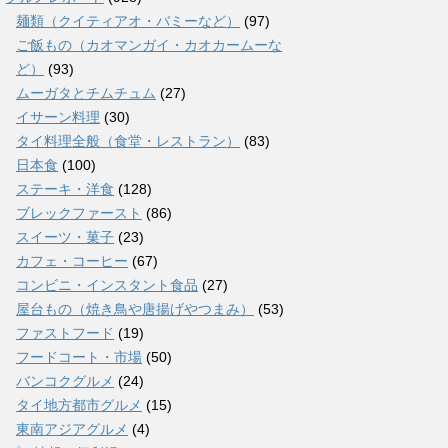
麺類（クイティアオ・バミーなど）
(97)
ご飯もの（カオマンガイ・カオカームーな
ど）
(93)
ムーガタとチムチュム
(27)
イサーン料理
(30)
タイ料理全般（食堂・レストラン）
(83)
日本食
(100)
ステーキ・洋食
(128)
ブレックファースト
(86)
スイーツ・菓子
(23)
カフェ・コーヒー
(67)
コンビニ・インスタント食品
(27)
屋台もの（焼き鳥や唐揚げやつまみ）
(53)
ファストフード
(19)
フードコート・市場
(50)
バンコクグルメ
(24)
タイ地方都市グルメ
(15)
東南アジアグルメ
(4)