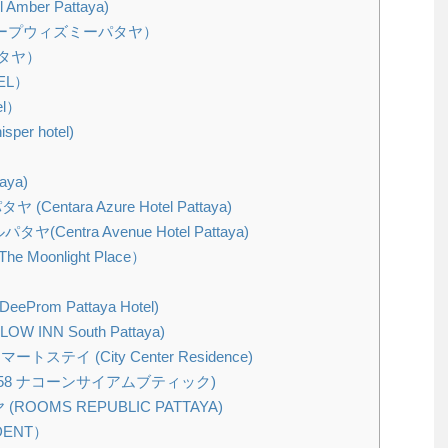
ber Pattaya)
ya（スリープウィズミーパタヤ）
パタヤ）
EL）
el）
er hotel)
aya)
ntara Azure Hotel Pattaya)
ntra Avenue Hotel Pattaya)
oonlight Place）
om Pattaya Hotel)
INN South Pattaya)
ステイ (City Center Residence)
(OYO458 ナコーンサイアムブティック)
OMS REPUBLIC PATTAYA)
DENT）