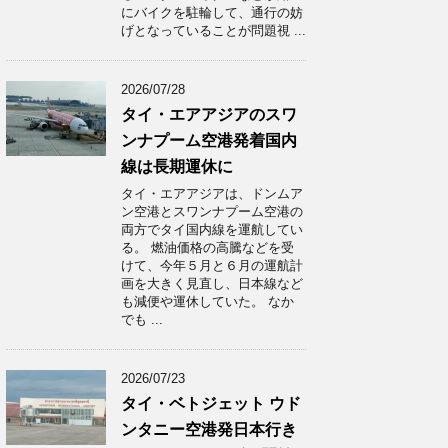
にバイクを駐輪して、通行の妨
げとなっていることが問題視 ...
2026/07/28
タイ・エアアジアのスワ
ンナプーム空港発着国内
線は長期運休に
タイ・エアアジアは、ドンムア
ン空港とスワンナプーム空港の
両方でタイ国内線を運航してい
る。 燃油価格の高騰などを受
けて、今年５月と６月の運航計
画を大きく見直し、日本線など
も減便や運休していた。 なか
でも ...
2026/07/23
タイ・ベトジェット ウド
ンタニー空港発日本行き