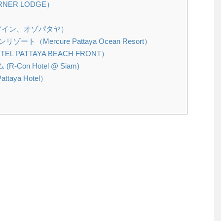
NER LODGE）
プレミアイン、オゾパタヤ）
Mercure Pattaya Ocean Resort）
 PATTAYA BEACH FRONT）
Con Hotel @ Siam)
taya Hotel）