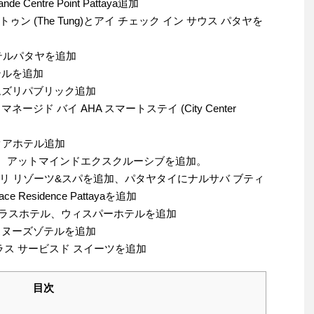
entre Point Pattaya追加
ゥン (The Tung)とアイ チェック イン サウス パタヤを
ホテルパタヤを追加
テルを追加
ームズリパブリック追加
ネージド バイ AHA スマートステイ (City Center
アクアホテル追加
ヤに、アットマインドエクスクルーシブを追加。
 バリ リゾーツ&スパを追加、パタヤタイにナルサバ ブティ
esidence Pattayaを追加
Pプラスホテル、ウィスパーホテルを追加
、スヌーズゾテルを追加
グラス サービスド スイーツを追加
目次