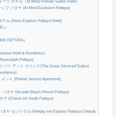
テル（At Mind Premier Suites Hotel）
 (At Mind Exclusive Pattaya)
ova Express Pattaya Hotel)
EL）
E PATTAYA）
 Hotel & Residence）
sabah Pattaya)
アット マインド(The Grass Serviced Suites)
idence)
intree Service Apartment)
Arcadia Beach Resort Pattaya)
heck inn South Pattaya)
トラル (Holiday Inn Express Pattaya Central)