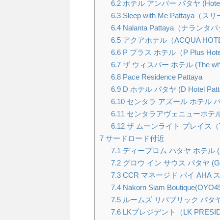
6.2
ホテル アンバー パタヤ (Hotel Am
6.3
Sleep with Me Patta
6.4
Nalanta Pattaya（ナランタ
6.5
アクアホテル（ACQUA HOT
6.6
P プラス ホテル（P Plus Hot
6.7
ザ ウィスパー ホテル (The whisp
6.8
Pace Residence Pattaya
6.9
D ホテル パタヤ (D Hotel Patt
6.10
センタラ アズール ホテル パタヤ (Ce
6.11
センタラアヴェニューホテルパタヤ(Ce
6.12
ザ ムーンライト プレイス（The M
7
サードロード付近
7.1
ディープロム パタヤ ホテル (DeePr
7.2
グロウ イン サウス パタヤ (GLOW 
7.3
CCR マネージド バイ AHA スマート
7.4
Nakorn Siam Boutique
7.5
ルームズ リパブリック パタヤ (RO
7.6
LKプレジデント（LK PRESI