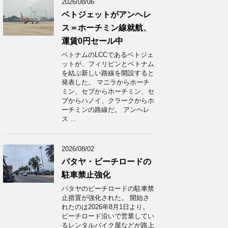
2026/08/06
ベトジェットがアンヘレ
ス＝ホーチミン線就航、
運賃0円セール中
ベトナムのLCCであるベトジェ
ットが、フィリピンとベトナム
を結ぶ新しい路線を開設すると
発表した。 マニラからホーチ
ミン、セブからホーチミン、セ
ブからハノイ、クラークからホ
ーチミンの路線だ。 アンヘレ
ス ...
2026/08/02
パタヤ・ビーチロードの
駐車禁止強化
パタヤのビーチロードの駐車禁
止措置が強化された。 開始さ
れたのは2026年8月1日より。
ビーチロード沿いで営業してい
るレンタルバイク屋などが路上