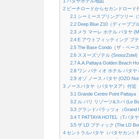
1
パタヤホテル地図
2
ビーチロードからセカンドロード
2.1
シーミースプリングツリー（Sea Me 
2.2
Deep Blue Z10（ディープブ
2.3
メラ マーレ ホテル パタヤ (Mera M
2.4
E アウトフィッティング ブテ
2.5
The Base Condo（ザ・
2.6
スヌーズゾテル (SnoozZotel)
2.7
A.A.Pattaya Golden Beach Hot
2.8
ワン パティオ ホテル パタヤ (One P
2.9
オゾ ノース パタヤ (OZO North 
3
ノースパタヤ（パタヤヌア）付近
3.1
Grande Centre Point
3.2
ル バリ リゾーツ&スパ (Le Bali R
3.3
グランドパラッツォ（Grand Palaz
3.4
T PATTAYA HOTEL（Tパ
3.5
ザ LD ブティック (The LD Bout
4
セントラルパタヤ（パタヤカン）