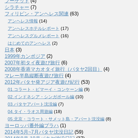
プーケット
(4)
シラチャー
(7)
フィリピン・アンヘレス関連
(63)
アンヘレス情報
(14)
アンへレスホテルレポート
(17)
アンヘレスグルメレポート
(16)
はじめてのアンヘレス
(2)
日本
(3)
1999年カンボジア
(2)
2007年初タイ夜遊び旅行
(6)
2008年香港マカオタイ旅行（パタヤ2回目）
(4)
マレー半島縦断夜遊び旅行
(4)
2012年パタヤ発アジア夜遊び紀行
(53)
01.コラート・ピマーイ・コンケーン編
(9)
02.インドネシア・シンガポール編
(10)
03.パタヤアパート沈没編
(7)
04.タイ・ラオス周遊編
(18)
05.北京・コラート・サメット島・アパート沈没編
(8)
ヨーロッパ番外編プラハ
(1)
2014年5月~7月パタヤ沈没日記
(59)