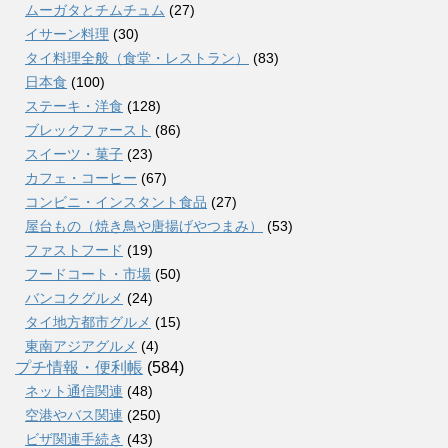
ムーガタとチムチュム
(27)
イサーン料理
(30)
タイ料理全般（食堂・レストラン）
(83)
日本食
(100)
ステーキ・洋食
(128)
ブレックファースト
(86)
スイーツ・菓子
(23)
カフェ・コーヒー
(67)
コンビニ・インスタント食品
(27)
屋台もの（焼き鳥や唐揚げやつまみ）
(53)
ファストフード
(19)
フードコート・市場
(50)
バンコクグルメ
(24)
タイ地方都市グルメ
(15)
東南アジアグルメ
(4)
プチ情報・便利帳
(584)
ネット通信関連
(48)
空港やバス関連
(250)
ビザ関連手続き
(43)