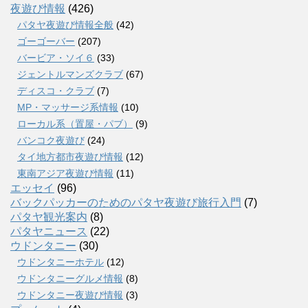
夜遊び情報
(426)
パタヤ夜遊び情報全般
(42)
ゴーゴーバー
(207)
バービア・ソイ６
(33)
ジェントルマンズクラブ
(67)
ディスコ・クラブ
(7)
MP・マッサージ系情報
(10)
ローカル系（置屋・パブ）
(9)
バンコク夜遊び
(24)
タイ地方都市夜遊び情報
(12)
東南アジア夜遊び情報
(11)
エッセイ
(96)
バックパッカーのためのパタヤ夜遊び旅行入門
(7)
パタヤ観光案内
(8)
パタヤニュース
(22)
ウドンタニー
(30)
ウドンタニーホテル
(12)
ウドンタニーグルメ情報
(8)
ウドンタニー夜遊び情報
(3)