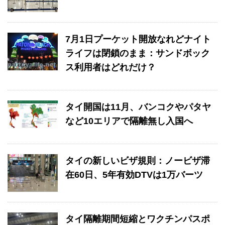
7月1日プーケット開放なれどナイト
ライフは閉鎖のまま：サンドボック
ス利用者はどれだけ？
タイ開国は11月、バンコクやパタヤ
など10エリアで隔離無し入国へ
タイの新しいビザ規則：ノービザ滞
在60日、5年有効DTVは1万バーツ
タイ隔離期間短縮とワクチンパスポ