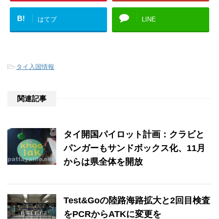
B!
はてブ
LINE
-
タイ入国情報
関連記事
タイ開国パイロット計画：クラビと
パンガーもサンドボックス化、11月
からは県全体を開放
Test&Goの陸路海路拡大と2回目検査
をPCRからATKに変更を