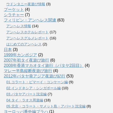
ウドンタニー夜遊び情報
(3)
プーケット
(4)
シラチャー
(7)
フィリピン・アンヘレス関連
(63)
アンヘレス情報
(14)
アンへレスホテルレポート
(17)
アンヘレスグルメレポート
(16)
はじめてのアンヘレス
(2)
日本
(3)
1999年カンボジア
(2)
2007年初タイ夜遊び旅行
(6)
2008年香港マカオタイ旅行（パタヤ2回目）
(4)
マレー半島縦断夜遊び旅行
(4)
2012年パタヤ発アジア夜遊び紀行
(53)
01.コラート・ピマーイ・コンケーン編
(9)
02.インドネシア・シンガポール編
(10)
03.パタヤアパート沈没編
(7)
04.タイ・ラオス周遊編
(18)
05.北京・コラート・サメット島・アパート沈没編
(8)
ヨーロッパ番外編プラハ
(1)