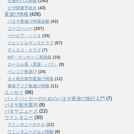
空港やバス関連
(250)
ビザ関連手続き
(43)
夜遊び情報
(426)
パタヤ夜遊び情報全般
(42)
ゴーゴーバー
(207)
バービア・ソイ６
(33)
ジェントルマンズクラブ
(67)
ディスコ・クラブ
(7)
MP・マッサージ系情報
(10)
ローカル系（置屋・パブ）
(9)
バンコク夜遊び
(24)
タイ地方都市夜遊び情報
(12)
東南アジア夜遊び情報
(11)
エッセイ
(96)
バックパッカーのためのパタヤ夜遊び旅行入門
(7)
パタヤ観光案内
(8)
パタヤニュース
(22)
ウドンタニー
(30)
ウドンタニーホテル
(12)
ウドンタニーグルメ情報
(8)