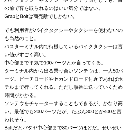
バイクタクシーやタクシーやソンテウ側としても、目
の前で客を取られるのはいい気分ではない。
GrabとBoltは商売敵でしかない。
でも利用者がバイクタクシーやタクシーを使わないの
も当然のこと。
バスターミナル内で待機しているバイクタクシーは言
い値がすごく高い。
中心部まで平気で100バーツとか言ってくる。
ターミナル内から出る乗り合いソンテウは、一人50バ
ーツ。ビーチロードやセカンドロード付近であればホ
テルまで行ってくれる。ただし順番に送っていくため
時間がかかる。
ソンテウをチャーターすることもできるが、かなり高
い。最低でも200バーツだが、たぶん300とか400と言
われそう。
Boltだとパタヤ中心部まで80バーツほどだ。せいぜい