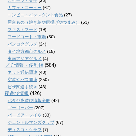
スイーツ・菓子
(23)
カフェ・コーヒー
(67)
コンビニ・インスタント食品
(27)
屋台もの（焼き鳥や唐揚げやつまみ）
(53)
ファストフード
(19)
フードコート・市場
(50)
バンコクグルメ
(24)
タイ地方都市グルメ
(15)
東南アジアグルメ
(4)
プチ情報・便利帳
(584)
ネット通信関連
(48)
空港やバス関連
(250)
ビザ関連手続き
(43)
夜遊び情報
(426)
パタヤ夜遊び情報全般
(42)
ゴーゴーバー
(207)
バービア・ソイ６
(33)
ジェントルマンズクラブ
(67)
ディスコ・クラブ
(7)