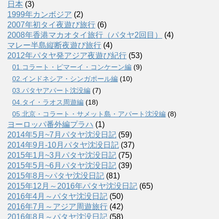
日本
(3)
1999年カンボジア
(2)
2007年初タイ夜遊び旅行
(6)
2008年香港マカオタイ旅行（パタヤ2回目）
(4)
マレー半島縦断夜遊び旅行
(4)
2012年パタヤ発アジア夜遊び紀行
(53)
01.コラート・ピマーイ・コンケーン編
(9)
02.インドネシア・シンガポール編
(10)
03.パタヤアパート沈没編
(7)
04.タイ・ラオス周遊編
(18)
05.北京・コラート・サメット島・アパート沈没編
(8)
ヨーロッパ番外編プラハ
(1)
2014年5月~7月パタヤ沈没日記
(59)
2014年9月-10月パタヤ沈没日記
(37)
2015年1月~3月パタヤ沈没日記
(75)
2015年5月~6月パタヤ沈没日記
(39)
2015年8月~パタヤ沈没日記
(81)
2015年12月～2016年パタヤ沈没日記
(65)
2016年4月～パタヤ沈没日記
(50)
2016年7月～アジア周遊旅行
(42)
2016年8月～パタヤ沈没日記
(58)