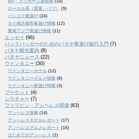
MP・マッサージ系情報
(10)
ローカル系（置屋・パブ）
(9)
バンコク夜遊び
(24)
タイ地方都市夜遊び情報
(12)
東南アジア夜遊び情報
(11)
エッセイ
(96)
バックパッカーのためのパタヤ夜遊び旅行入門
(7)
パタヤ観光案内
(8)
パタヤニュース
(22)
ウドンタニー
(30)
ウドンタニーホテル
(12)
ウドンタニーグルメ情報
(8)
ウドンタニー夜遊び情報
(3)
プーケット
(4)
シラチャー
(7)
フィリピン・アンヘレス関連
(63)
アンヘレス情報
(14)
アンへレスホテルレポート
(17)
アンヘレスグルメレポート
(16)
はじめてのアンヘレス
(2)