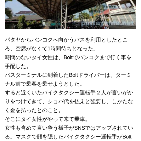
パタヤからバンコクへ向かうバスを利用としたとこ
ろ、空席がなくて1時間待ちとなった。
時間のないタイ女性は、Boltでバンコクまで行く車を
手配した。
バスターミナルに到着したBoltドライバーは、ターミ
ナル前で乗客を乗せようとした。
すると近くいたバイクタクシー運転手２人が言いがか
りをつけてきて、ショバ代を払えと強要し、しかたな
く金を払ったとのこと。
そこにタイ女性がやって来て乗車。
女性も含めて言い争う様子がSNSではアップされてい
る。マスクで顔を隠したバイクタクシー運転手がBolt