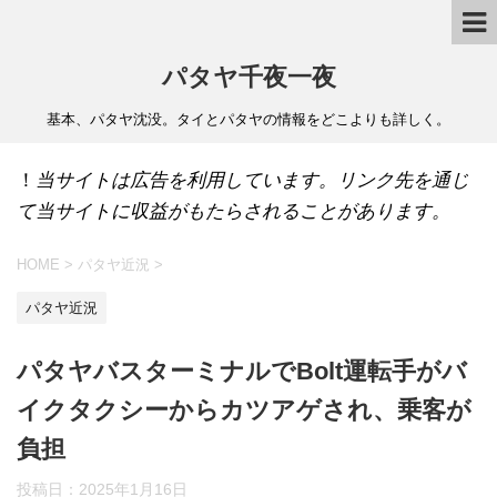
パタヤ千夜一夜
基本、パタヤ沈没。タイとパタヤの情報をどこよりも詳しく。
！
当サイトは広告を利用しています。リンク先を通じ
て当サイトに収益がもたらされることがあります。
HOME
>
パタヤ近況
>
パタヤ近況
パタヤバスターミナルでBolt運転手がバ
イクタクシーからカツアゲされ、乗客が
負担
投稿日：
2025年1月16日