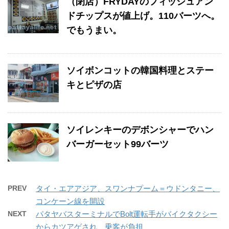
（閉店）FRYDAYのフィッシュアン
ドチップスが値上げ。110バーツへ。
でもうまい。
ソイボンコットの韓国料理とステー
キとピザの店
ソイレンキーのデボンシャーでハン
バーガーセット99バーツ
PREV
タイ・エアアジア、スワンナプーム＝ウドンタニー、
コンケーン線を開設
NEXT
パタヤバスターミナルでBolt運転手がバイクタクシー
からカツアゲされ、乗客が負担