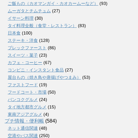
ご飯もの（カオマンガイ・カオカームーなど）
(93)
ムーガタとチムチュム
(27)
イサーン料理
(30)
タイ料理全般（食堂・レストラン）
(83)
日本食
(100)
ステーキ・洋食
(128)
ブレックファースト
(86)
スイーツ・菓子
(23)
カフェ・コーヒー
(67)
コンビニ・インスタント食品
(27)
屋台もの（焼き鳥や唐揚げやつまみ）
(53)
ファストフード
(19)
フードコート・市場
(50)
バンコクグルメ
(24)
タイ地方都市グルメ
(15)
東南アジアグルメ
(4)
プチ情報・便利帳
(584)
ネット通信関連
(48)
空港やバス関連
(250)