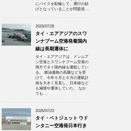
にバイクを駐輪して、通行の妨
げとなっていることが問題視 ...
2026/07/28
タイ・エアアジアのスワ
ンナプーム空港発着国内
線は長期運休に
タイ・エアアジアは、ドンムア
ン空港とスワンナプーム空港の
両方でタイ国内線を運航してい
る。 燃油価格の高騰などを受
けて、今年５月と６月の運航計
画を大きく見直し、日本線など
も減便や運休していた。 なか
でも ...
2026/07/23
タイ・ベトジェット ウド
ンタニー空港発日本行き