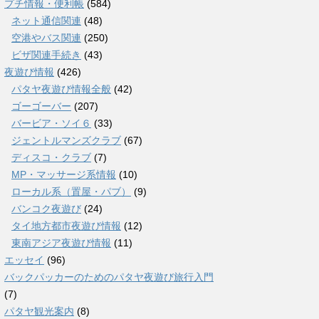
プチ情報・便利帳
(584)
ネット通信関連
(48)
空港やバス関連
(250)
ビザ関連手続き
(43)
夜遊び情報
(426)
パタヤ夜遊び情報全般
(42)
ゴーゴーバー
(207)
バービア・ソイ６
(33)
ジェントルマンズクラブ
(67)
ディスコ・クラブ
(7)
MP・マッサージ系情報
(10)
ローカル系（置屋・パブ）
(9)
バンコク夜遊び
(24)
タイ地方都市夜遊び情報
(12)
東南アジア夜遊び情報
(11)
エッセイ
(96)
バックパッカーのためのパタヤ夜遊び旅行入門
(7)
パタヤ観光案内
(8)