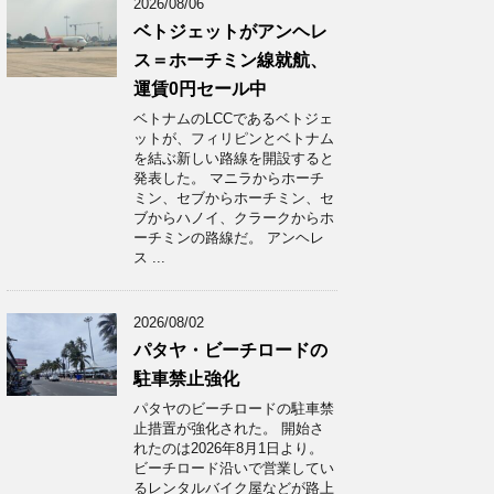
2026/08/06
ベトジェットがアンヘレ
ス＝ホーチミン線就航、
運賃0円セール中
ベトナムのLCCであるベトジェ
ットが、フィリピンとベトナム
を結ぶ新しい路線を開設すると
発表した。 マニラからホーチ
ミン、セブからホーチミン、セ
ブからハノイ、クラークからホ
ーチミンの路線だ。 アンヘレ
ス ...
2026/08/02
パタヤ・ビーチロードの
駐車禁止強化
パタヤのビーチロードの駐車禁
止措置が強化された。 開始さ
れたのは2026年8月1日より。
ビーチロード沿いで営業してい
るレンタルバイク屋などが路上