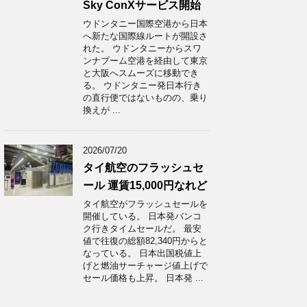
Sky ConXサービス開始
ウドンタニー国際空港から日本
へ新たな国際線ルートが開設さ
れた。 ウドンタニーからスワ
ンナプーム空港を経由して東京
と大阪へスムーズに移動でき
る。 ウドンタニー発日本行き
の直行便ではないものの、乗り
換えが ...
2026/07/20
タイ航空のフラッシュセ
ール 運賃15,000円なれど
タイ航空がフラッシュセールを
開催している。 日本発バンコ
ク行きタイムセールだ。 最安
値で往復の総額82,340円からと
なっている。 日本出国税値上
げと燃油サーチャージ値上げで
セール価格も上昇。 日本発 ...