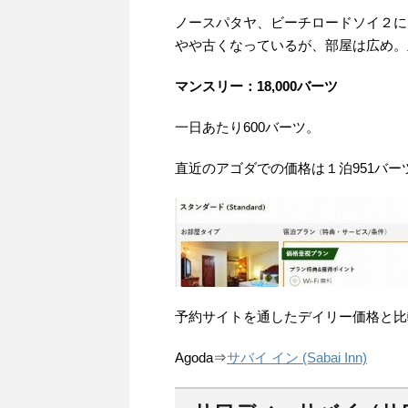
ノースパタヤ、ビーチロードソイ２に
やや古くなっているが、部屋は広め。
マンスリー：18,000バーツ
一日あたり600バーツ。
直近のアゴダでの価格は１泊951バー
予約サイトを通したデイリー価格と比
Agoda⇒
サバイ イン (Sabai Inn)