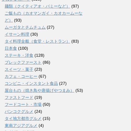
麺類（クイティアオ・バミーなど）
(97)
ご飯もの（カオマンガイ・カオカームーな
ど）
(93)
ムーガタとチムチュム
(27)
イサーン料理
(30)
タイ料理全般（食堂・レストラン）
(83)
日本食
(100)
ステーキ・洋食
(128)
ブレックファースト
(86)
スイーツ・菓子
(23)
カフェ・コーヒー
(67)
コンビニ・インスタント食品
(27)
屋台もの（焼き鳥や唐揚げやつまみ）
(53)
ファストフード
(19)
フードコート・市場
(50)
バンコクグルメ
(24)
タイ地方都市グルメ
(15)
東南アジアグルメ
(4)