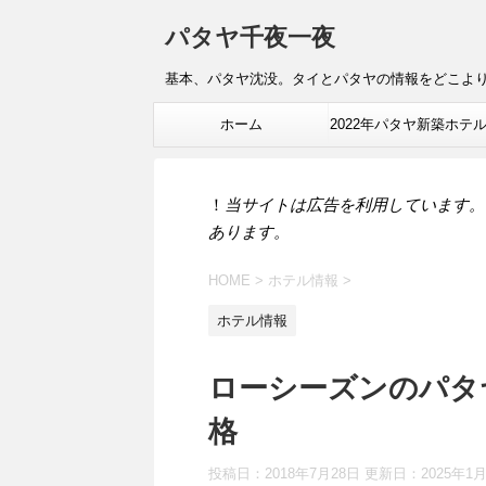
パタヤ千夜一夜
基本、パタヤ沈没。タイとパタヤの情報をどこよ
ホーム
2022年パタヤ新築ホテ
報
！
当サイトは広告を利用しています。
あります。
HOME
>
ホテル情報
>
ホテル情報
ローシーズンのパタ
格
投稿日：2018年7月28日 更新日：
2025年1