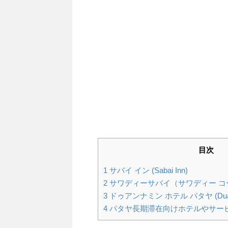
目次
1
サバイ イン (Sabai Inn)
2
サワディーサバイ（サワディー コー
3
ドゥアンナミン ホテル パタヤ (Duannami
4
パタヤ長期滞在向けホテルやサー