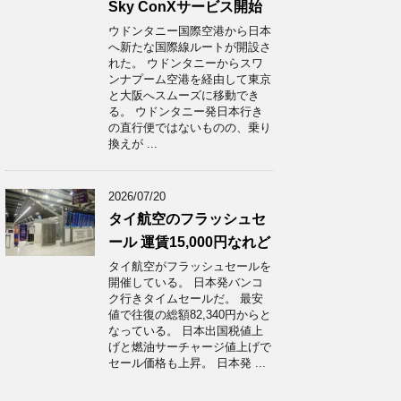
Sky ConXサービス開始
ウドンタニー国際空港から日本
へ新たな国際線ルートが開設さ
れた。 ウドンタニーからスワ
ンナプーム空港を経由して東京
と大阪へスムーズに移動でき
る。 ウドンタニー発日本行き
の直行便ではないものの、乗り
換えが ...
2026/07/20
タイ航空のフラッシュセ
ール 運賃15,000円なれど
タイ航空がフラッシュセールを
開催している。 日本発バンコ
ク行きタイムセールだ。 最安
値で往復の総額82,340円からと
なっている。 日本出国税値上
げと燃油サーチャージ値上げで
セール価格も上昇。 日本発 ...