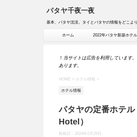
パタヤ千夜一夜
基本、パタヤ沈没。タイとパタヤの情報をどこよ
ホーム
2022年パタヤ新築ホテ
報
！
当サイトは広告を利用しています。
あります。
HOME
>
ホテル情報
>
ホテル情報
パタヤの定番ホテル ア
Hotel）
投稿日：
2024年2月20日