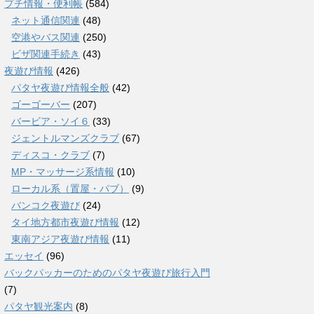
プチ情報・便利帳
(584)
ネット通信関連
(48)
空港やバス関連
(250)
ビザ関連手続き
(43)
夜遊び情報
(426)
パタヤ夜遊び情報全般
(42)
ゴーゴーバー
(207)
バービア・ソイ６
(33)
ジェントルマンズクラブ
(67)
ディスコ・クラブ
(7)
MP・マッサージ系情報
(10)
ローカル系（置屋・パブ）
(9)
バンコク夜遊び
(24)
タイ地方都市夜遊び情報
(12)
東南アジア夜遊び情報
(11)
エッセイ
(96)
バックパッカーのためのパタヤ夜遊び旅行入門
(7)
パタヤ観光案内
(8)