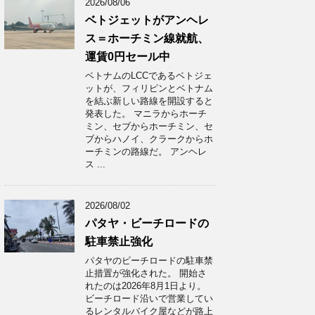
2026/08/06
ベトジェットがアンヘレ
ス＝ホーチミン線就航、
運賃0円セール中
ベトナムのLCCであるベトジェ
ットが、フィリピンとベトナム
を結ぶ新しい路線を開設すると
発表した。 マニラからホーチ
ミン、セブからホーチミン、セ
ブからハノイ、クラークからホ
ーチミンの路線だ。 アンヘレ
ス ...
2026/08/02
パタヤ・ビーチロードの
駐車禁止強化
パタヤのビーチロードの駐車禁
止措置が強化された。 開始さ
れたのは2026年8月1日より。
ビーチロード沿いで営業してい
るレンタルバイク屋などが路上