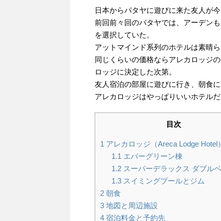
日本からパタヤに遊びに来た友人が今
前回前々回のパタヤでは、アーデンも
を選択していた。
アットマインド系列のホテルは素晴ら
同じくらいの価格ならアレカロッジの
ロッジに決定した次第。
友人宿泊の部屋に遊びに行き、朝食に
アレカロッジはやっぱりいいホテルだ
目次
1
アレカロッジ（Areca Lodge Hotel
1.1
エバーグリーン棟
1.2
スーパーデラックス ダブル
1.3
スイミングプールとジム
2
朝食
3
地図と周辺施設
4
宿泊料金と予約先