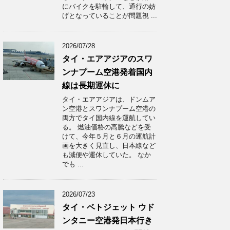
にバイクを駐輪して、通行の妨
げとなっていることが問題視 ...
2026/07/28
タイ・エアアジアのスワ
ンナプーム空港発着国内
線は長期運休に
タイ・エアアジアは、ドンムア
ン空港とスワンナプーム空港の
両方でタイ国内線を運航してい
る。 燃油価格の高騰などを受
けて、今年５月と６月の運航計
画を大きく見直し、日本線など
も減便や運休していた。 なか
でも ...
2026/07/23
タイ・ベトジェット ウド
ンタニー空港発日本行き