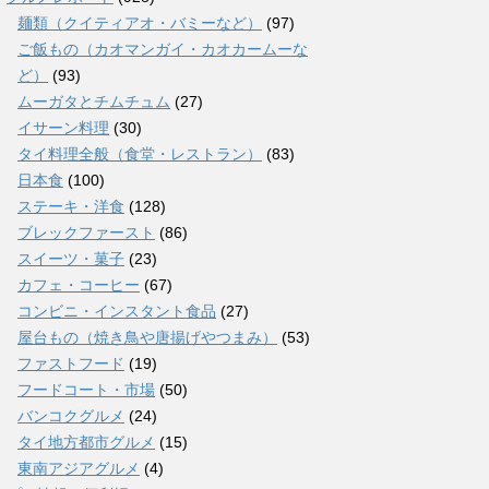
麺類（クイティアオ・バミーなど）
(97)
ご飯もの（カオマンガイ・カオカームーな
ど）
(93)
ムーガタとチムチュム
(27)
イサーン料理
(30)
タイ料理全般（食堂・レストラン）
(83)
日本食
(100)
ステーキ・洋食
(128)
ブレックファースト
(86)
スイーツ・菓子
(23)
カフェ・コーヒー
(67)
コンビニ・インスタント食品
(27)
屋台もの（焼き鳥や唐揚げやつまみ）
(53)
ファストフード
(19)
フードコート・市場
(50)
バンコクグルメ
(24)
タイ地方都市グルメ
(15)
東南アジアグルメ
(4)