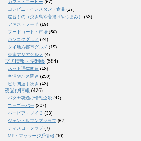
カフェ・コーヒー
(67)
コンビニ・インスタント食品
(27)
屋台もの（焼き鳥や唐揚げやつまみ）
(53)
ファストフード
(19)
フードコート・市場
(50)
バンコクグルメ
(24)
タイ地方都市グルメ
(15)
東南アジアグルメ
(4)
プチ情報・便利帳
(584)
ネット通信関連
(48)
空港やバス関連
(250)
ビザ関連手続き
(43)
夜遊び情報
(426)
パタヤ夜遊び情報全般
(42)
ゴーゴーバー
(207)
バービア・ソイ６
(33)
ジェントルマンズクラブ
(67)
ディスコ・クラブ
(7)
MP・マッサージ系情報
(10)