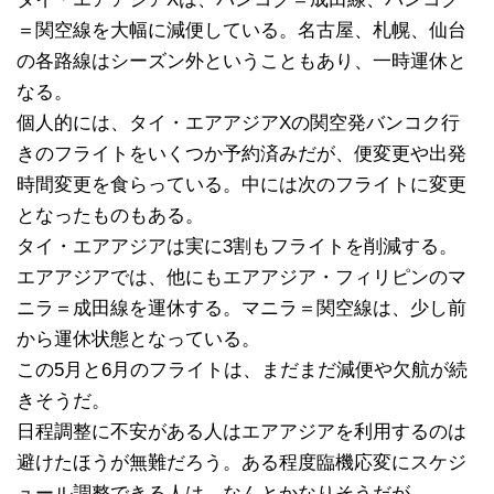
＝関空線を大幅に減便している。名古屋、札幌、仙台
の各路線はシーズン外ということもあり、一時運休と
なる。
個人的には、タイ・エアアジアXの関空発バンコク行
きのフライトをいくつか予約済みだが、便変更や出発
時間変更を食らっている。中には次のフライトに変更
となったものもある。
タイ・エアアジアは実に3割もフライトを削減する。
エアアジアでは、他にもエアアジア・フィリピンのマ
ニラ＝成田線を運休する。マニラ＝関空線は、少し前
から運休状態となっている。
この5月と6月のフライトは、まだまだ減便や欠航が続
きそうだ。
日程調整に不安がある人はエアアジアを利用するのは
避けたほうが無難だろう。ある程度臨機応変にスケジ
ュール調整できる人は、なんとかなりそうだが。