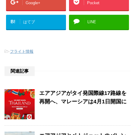
Google+
Pocket
B!
はてブ
LINE
-
フライト情報
関連記事
エアアジアがタイ発国際線17路線を
再開へ、マレーシアは4月1日開国に