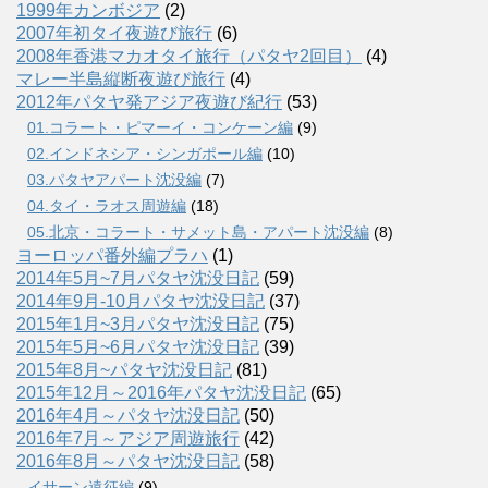
1999年カンボジア
(2)
2007年初タイ夜遊び旅行
(6)
2008年香港マカオタイ旅行（パタヤ2回目）
(4)
マレー半島縦断夜遊び旅行
(4)
2012年パタヤ発アジア夜遊び紀行
(53)
01.コラート・ピマーイ・コンケーン編
(9)
02.インドネシア・シンガポール編
(10)
03.パタヤアパート沈没編
(7)
04.タイ・ラオス周遊編
(18)
05.北京・コラート・サメット島・アパート沈没編
(8)
ヨーロッパ番外編プラハ
(1)
2014年5月~7月パタヤ沈没日記
(59)
2014年9月-10月パタヤ沈没日記
(37)
2015年1月~3月パタヤ沈没日記
(75)
2015年5月~6月パタヤ沈没日記
(39)
2015年8月~パタヤ沈没日記
(81)
2015年12月～2016年パタヤ沈没日記
(65)
2016年4月～パタヤ沈没日記
(50)
2016年7月～アジア周遊旅行
(42)
2016年8月～パタヤ沈没日記
(58)
イサーン遠征編
(9)