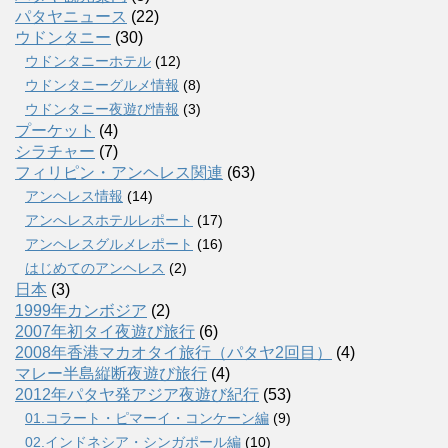
パタヤニュース
(22)
ウドンタニー
(30)
ウドンタニーホテル
(12)
ウドンタニーグルメ情報
(8)
ウドンタニー夜遊び情報
(3)
プーケット
(4)
シラチャー
(7)
フィリピン・アンヘレス関連
(63)
アンヘレス情報
(14)
アンへレスホテルレポート
(17)
アンヘレスグルメレポート
(16)
はじめてのアンヘレス
(2)
日本
(3)
1999年カンボジア
(2)
2007年初タイ夜遊び旅行
(6)
2008年香港マカオタイ旅行（パタヤ2回目）
(4)
マレー半島縦断夜遊び旅行
(4)
2012年パタヤ発アジア夜遊び紀行
(53)
01.コラート・ピマーイ・コンケーン編
(9)
02.インドネシア・シンガポール編
(10)