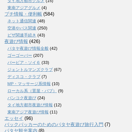
タイ地方都市グルメ
(15)
東南アジアグルメ
(4)
プチ情報・便利帳
(584)
ネット通信関連
(48)
空港やバス関連
(250)
ビザ関連手続き
(43)
夜遊び情報
(426)
パタヤ夜遊び情報全般
(42)
ゴーゴーバー
(207)
バービア・ソイ６
(33)
ジェントルマンズクラブ
(67)
ディスコ・クラブ
(7)
MP・マッサージ系情報
(10)
ローカル系（置屋・パブ）
(9)
バンコク夜遊び
(24)
タイ地方都市夜遊び情報
(12)
東南アジア夜遊び情報
(11)
エッセイ
(96)
バックパッカーのためのパタヤ夜遊び旅行入門
(7)
パタヤ観光案内
(8)