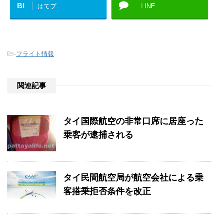
B!
はてブ
LINE
-
フライト情報
関連記事
タイ国際航空の非常口席に居座った
乗客が逮捕される
タイ民間航空局が航空会社による乗
客搭乗拒否条件を改正