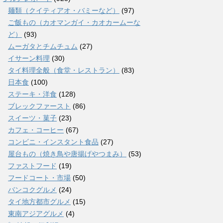
麺類（クイティアオ・バミーなど）
(97)
ご飯もの（カオマンガイ・カオカームーな
ど）
(93)
ムーガタとチムチュム
(27)
イサーン料理
(30)
タイ料理全般（食堂・レストラン）
(83)
日本食
(100)
ステーキ・洋食
(128)
ブレックファースト
(86)
スイーツ・菓子
(23)
カフェ・コーヒー
(67)
コンビニ・インスタント食品
(27)
屋台もの（焼き鳥や唐揚げやつまみ）
(53)
ファストフード
(19)
フードコート・市場
(50)
バンコクグルメ
(24)
タイ地方都市グルメ
(15)
東南アジアグルメ
(4)