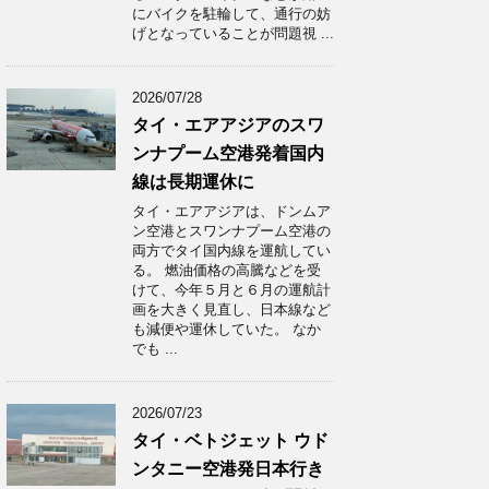
にバイクを駐輪して、通行の妨
げとなっていることが問題視 ...
2026/07/28
タイ・エアアジアのスワ
ンナプーム空港発着国内
線は長期運休に
タイ・エアアジアは、ドンムア
ン空港とスワンナプーム空港の
両方でタイ国内線を運航してい
る。 燃油価格の高騰などを受
けて、今年５月と６月の運航計
画を大きく見直し、日本線など
も減便や運休していた。 なか
でも ...
2026/07/23
タイ・ベトジェット ウド
ンタニー空港発日本行き