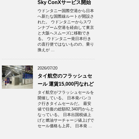
Sky ConXサービス開始
ウドンタニー国際空港から日本
へ新たな国際線ルートが開設さ
れた。 ウドンタニーからスワ
ンナプーム空港を経由して東京
と大阪へスムーズに移動でき
る。 ウドンタニー発日本行き
の直行便ではないものの、乗り
換えが ...
2026/07/20
タイ航空のフラッシュセ
ール 運賃15,000円なれど
タイ航空がフラッシュセールを
開催している。 日本発バンコ
ク行きタイムセールだ。 最安
値で往復の総額82,340円からと
なっている。 日本出国税値上
げと燃油サーチャージ値上げで
セール価格も上昇。 日本発 ...