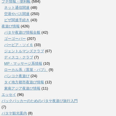
プチ情報・便利帳
(584)
ネット通信関連
(48)
空港やバス関連
(250)
ビザ関連手続き
(43)
夜遊び情報
(426)
パタヤ夜遊び情報全般
(42)
ゴーゴーバー
(207)
バービア・ソイ６
(33)
ジェントルマンズクラブ
(67)
ディスコ・クラブ
(7)
MP・マッサージ系情報
(10)
ローカル系（置屋・パブ）
(9)
バンコク夜遊び
(24)
タイ地方都市夜遊び情報
(12)
東南アジア夜遊び情報
(11)
エッセイ
(96)
バックパッカーのためのパタヤ夜遊び旅行入門
(7)
パタヤ観光案内
(8)