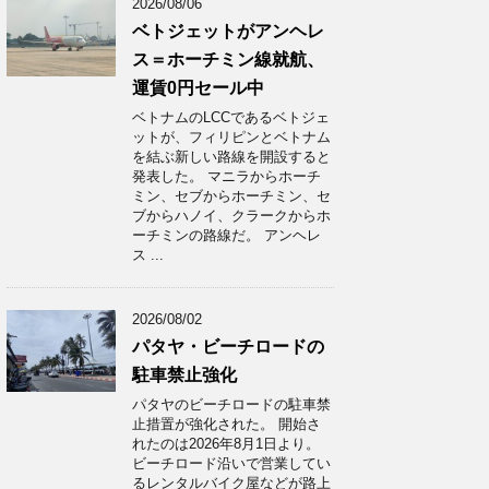
2026/08/06
ベトジェットがアンヘレ
ス＝ホーチミン線就航、
運賃0円セール中
ベトナムのLCCであるベトジェ
ットが、フィリピンとベトナム
を結ぶ新しい路線を開設すると
発表した。 マニラからホーチ
ミン、セブからホーチミン、セ
ブからハノイ、クラークからホ
ーチミンの路線だ。 アンヘレ
ス ...
2026/08/02
パタヤ・ビーチロードの
駐車禁止強化
パタヤのビーチロードの駐車禁
止措置が強化された。 開始さ
れたのは2026年8月1日より。
ビーチロード沿いで営業してい
るレンタルバイク屋などが路上