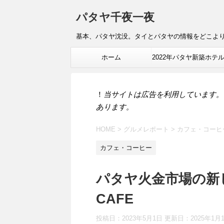
パタヤ千夜一夜
基本、パタヤ沈没。タイとパタヤの情報をどこよ
ホーム
2022年パタヤ新築ホテ
報
！
当サイトは広告を利用しています。
あります。
HOME
>
グルメレポート
>
カフェ・コーヒ
カフェ・コーヒー
パタヤ火金市場の新し
CAFE
投稿日：2023年5月1日 更新日：
2025年1月