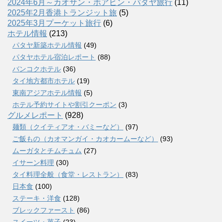
2024年6月～カオサン・ホアヒン・パタヤ旅行
(11)
2025年2月香港トランジット旅
(5)
2025年3月プーケット旅行
(6)
ホテル情報
(213)
パタヤ新築ホテル情報
(49)
パタヤホテル宿泊レポート
(88)
バンコクホテル
(36)
タイ地方都市ホテル
(19)
東南アジアホテル情報
(5)
ホテル予約サイトや割引クーポン
(3)
グルメレポート
(928)
麺類（クイティアオ・バミーなど）
(97)
ご飯もの（カオマンガイ・カオカームーなど）
(93)
ムーガタとチムチュム
(27)
イサーン料理
(30)
タイ料理全般（食堂・レストラン）
(83)
日本食
(100)
ステーキ・洋食
(128)
ブレックファースト
(86)