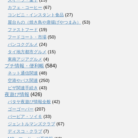
スイーツ・菓子
(23)
カフェ・コーヒー
(67)
コンビニ・インスタント食品
(27)
屋台もの（焼き鳥や唐揚げやつまみ）
(53)
ファストフード
(19)
フードコート・市場
(50)
バンコクグルメ
(24)
タイ地方都市グルメ
(15)
東南アジアグルメ
(4)
プチ情報・便利帳
(584)
ネット通信関連
(48)
空港やバス関連
(250)
ビザ関連手続き
(43)
夜遊び情報
(426)
パタヤ夜遊び情報全般
(42)
ゴーゴーバー
(207)
バービア・ソイ６
(33)
ジェントルマンズクラブ
(67)
ディスコ・クラブ
(7)