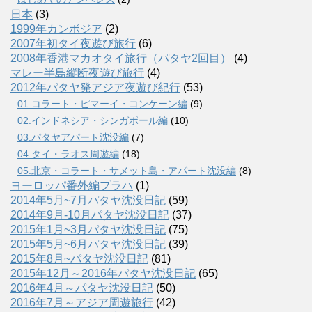
日本
(3)
1999年カンボジア
(2)
2007年初タイ夜遊び旅行
(6)
2008年香港マカオタイ旅行（パタヤ2回目）
(4)
マレー半島縦断夜遊び旅行
(4)
2012年パタヤ発アジア夜遊び紀行
(53)
01.コラート・ピマーイ・コンケーン編
(9)
02.インドネシア・シンガポール編
(10)
03.パタヤアパート沈没編
(7)
04.タイ・ラオス周遊編
(18)
05.北京・コラート・サメット島・アパート沈没編
(8)
ヨーロッパ番外編プラハ
(1)
2014年5月~7月パタヤ沈没日記
(59)
2014年9月-10月パタヤ沈没日記
(37)
2015年1月~3月パタヤ沈没日記
(75)
2015年5月~6月パタヤ沈没日記
(39)
2015年8月~パタヤ沈没日記
(81)
2015年12月～2016年パタヤ沈没日記
(65)
2016年4月～パタヤ沈没日記
(50)
2016年7月～アジア周遊旅行
(42)