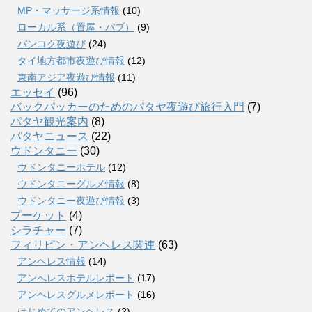
MP・マッサージ系情報
(10)
ローカル系（置屋・パブ）
(9)
バンコク夜遊び
(24)
タイ地方都市夜遊び情報
(12)
東南アジア夜遊び情報
(11)
エッセイ
(96)
バックパッカーのためのパタヤ夜遊び旅行入門
(7)
パタヤ観光案内
(8)
パタヤニュース
(22)
ウドンタニー
(30)
ウドンタニーホテル
(12)
ウドンタニーグルメ情報
(8)
ウドンタニー夜遊び情報
(3)
プーケット
(4)
シラチャー
(7)
フィリピン・アンヘレス関連
(63)
アンヘレス情報
(14)
アンへレスホテルレポート
(17)
アンヘレスグルメレポート
(16)
はじめてのアンヘレス
(2)