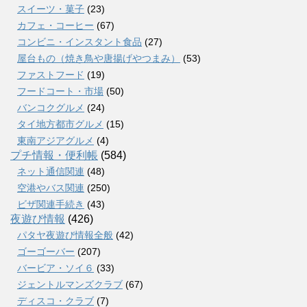
スイーツ・菓子
(23)
カフェ・コーヒー
(67)
コンビニ・インスタント食品
(27)
屋台もの（焼き鳥や唐揚げやつまみ）
(53)
ファストフード
(19)
フードコート・市場
(50)
バンコクグルメ
(24)
タイ地方都市グルメ
(15)
東南アジアグルメ
(4)
プチ情報・便利帳
(584)
ネット通信関連
(48)
空港やバス関連
(250)
ビザ関連手続き
(43)
夜遊び情報
(426)
パタヤ夜遊び情報全般
(42)
ゴーゴーバー
(207)
バービア・ソイ６
(33)
ジェントルマンズクラブ
(67)
ディスコ・クラブ
(7)