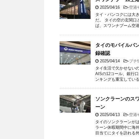
2025/04/16
-
空港
タイ・バンコクには大
だ。 タイの空の玄関口
ば、スワンナプーム空港を
タイのモバイルバン
録確認
2025/04/14
-
プチ
タイ生活で欠かせないの
AISの12コール、銀
ンキングも重宝している。
ソンクラーンのス
ーン
2025/04/13
-
空港
タイのソンクラーンがは
ラーン休暇期間中に海
目当てにタイを訪れる外国