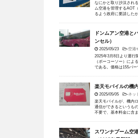
なにかと取り沙汰される
ム空港を管理するAOT
るよう政府に要請したが、
ドンムアン空港とパ
ンセル）
2025/05/23
-
空港
2025年3月8日より
（ボーコーソー）による
である。価格は155バーツ
楽天モバイルの機
2025/05/05
-
ネッ
楽天モバイルが、機内ロ
通信ができるというもの
不要で、基本料金に含まれ
スワンナプーム空