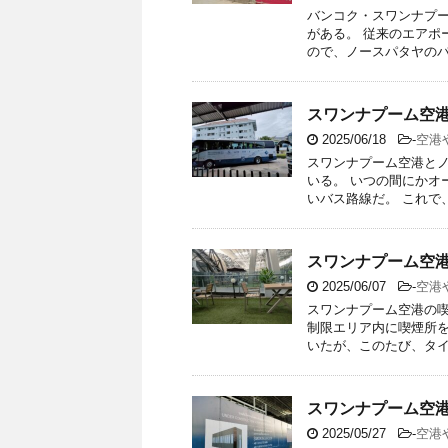
バンコク・スワンナプ
がある。 従来のエアポ
ので、ノースパタヤのバス
スワンナプーム空
2025/06/18
-
空港
スワンナプーム空港と
いる。 いつの間にかオ
いバス路線だ。 これで、
スワンナプーム空
2025/06/07
-
空港
スワンナプーム空港の喫
制限エリア内に喫煙所を
いたが、このたび、タイの
スワンナプーム空
2025/05/27
-
空港