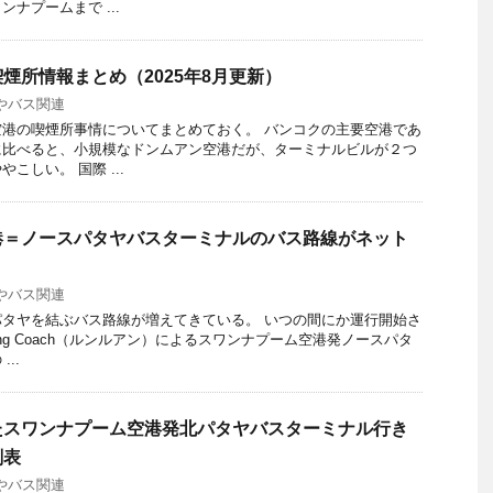
ナプームまで ...
煙所情報まとめ（2025年8月更新）
やバス関連
港の喫煙所事情についてまとめておく。 バンコクの主要空港であ
に比べると、小規模なドンムアン空港だが、ターミナルビルが２つ
こしい。 国際 ...
港＝ノースパタヤバスターミナルのバス路線がネット
やバス関連
タヤを結ぶバス路線が増えてきている。 いつの間にか運行開始さ
uang Coach（ルンルアン）によるスワンナプーム空港発ノースパタ
..
たスワンナプーム空港発北パタヤバスターミナル行き
刻表
やバス関連