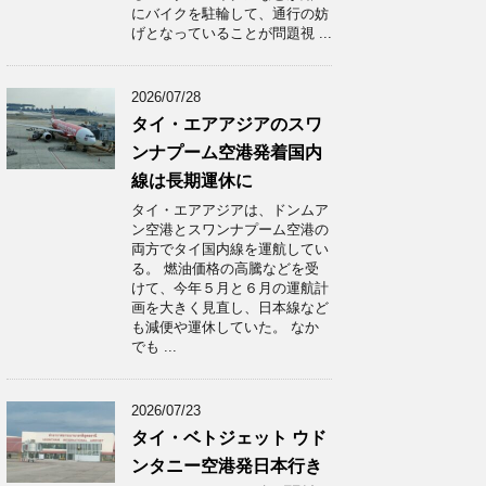
にバイクを駐輪して、通行の妨
げとなっていることが問題視 ...
2026/07/28
タイ・エアアジアのスワ
ンナプーム空港発着国内
線は長期運休に
タイ・エアアジアは、ドンムア
ン空港とスワンナプーム空港の
両方でタイ国内線を運航してい
る。 燃油価格の高騰などを受
けて、今年５月と６月の運航計
画を大きく見直し、日本線など
も減便や運休していた。 なか
でも ...
2026/07/23
タイ・ベトジェット ウド
ンタニー空港発日本行き