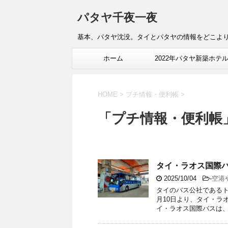
パタヤ千夜一夜
基本、パタヤ沈没。タイとパタヤの情報をどこよ
ホーム
2022年パタヤ新築ホテ
報
HOME
>
プチ情報・便利帳
>
「プチ情報・便利帳
タイ・ラオス国際バ
2025/10/04
-
空港
タイのバス公社であるト
月10日より、タイ・ラ
イ・ラオス国際バスは、タ