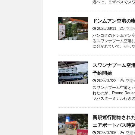
港へは、まずバスでスワン
ドンムアン空港の喫
2025/08/11
-
空港
バンコクのドンムアン空
るスワンナプーム空港
に分かれていて、少しやや
スワンナプーム空
予約開始
2025/07/22
-
空港
スワンナプーム空港とパ
れたのが、Roong Re
ヤバスターミナル行きの .
新規運行開始され
エアポートバス時
2025/07/06
-
空港