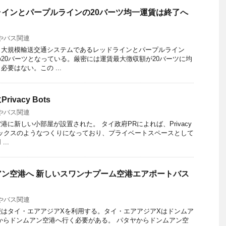
インとパープルラインの20バーツ均一運賃は終了へ
やバス関連
ク大規模輸送交通システムであるレッドラインとパープルライン
20バーツとなっている。厳密には運賃最大徴収額が20バーツに均
要はない。この ...
vacy Bots
やバス関連
に新しい小部屋が設置された。 タイ政府PRによれば、Privacy
話ボックスのようなつくりになっており、プライベートスペースとして
..
ン空港へ 新しいスワンナプーム空港エアポートバス
やバス関連
はタイ・エアアジアXを利用する。タイ・エアアジアXはドンムア
からドンムアン空港へ行く必要がある。 パタヤからドンムアン空