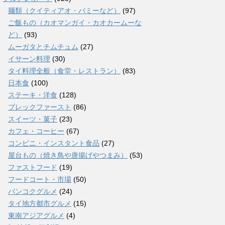
麺類（クイティアオ・バミーなど）
(97)
ご飯もの（カオマンガイ・カオカームーな
ど）
(93)
ムーガタとチムチュム
(27)
イサーン料理
(30)
タイ料理全般（食堂・レストラン）
(83)
日本食
(100)
ステーキ・洋食
(128)
ブレックファースト
(86)
スイーツ・菓子
(23)
カフェ・コーヒー
(67)
コンビニ・インスタント食品
(27)
屋台もの（焼き鳥や唐揚げやつまみ）
(53)
ファストフード
(19)
フードコート・市場
(50)
バンコクグルメ
(24)
タイ地方都市グルメ
(15)
東南アジアグルメ
(4)