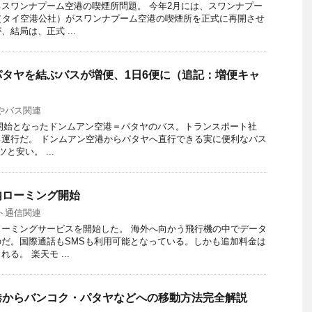
スワンナプーム空港の喫煙所問題。 今年2月には、スワンナプー
（タイ空港公社）がスワンナプーム空港の喫煙所を正式に再開させ
結局は、正式 ...
タヤを結ぶバスが増便、1日6便に（追記：増便キャ
やバス関連
運行開始となったドンムアン空港＝パタヤのバス。トランスポート社
運行だ。 ドンムアン空港からパタヤへ直行できる実に便利なバス
と安い。 ...
内ローミング開始
ト通信関連
ーミングサービスを開始した。 海外へ向かう飛行機の中でデータ
だ。国際通話もSMSも利用可能となっている。しかも追加料金は
る。 楽天モ ...
港からバンコク・パタヤなどへの移動方法完全解説