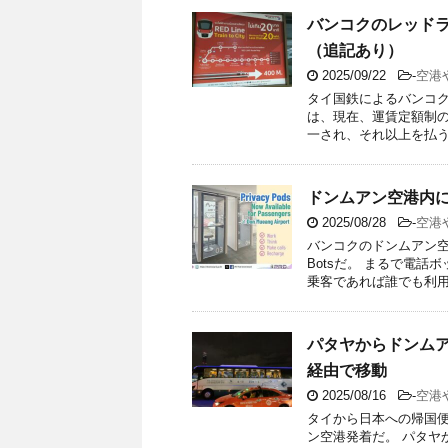
バンコクのレッドラ
（追記あり）
2025/09/22
-
空港
タイ国鉄によるバンコ
は、現在、運賃定額制の
一され、それ以上を払う必
ドンムアン空港内にPri
2025/08/28
-
空港
バンコクのドンムアン空港
Botsだ。 まるで電
乗客であれば誰でも利用 .
パタヤからドンムア
経由で移動
2025/08/16
-
空港
タイから日本への帰国便
ン空港発着だ。 パタヤ