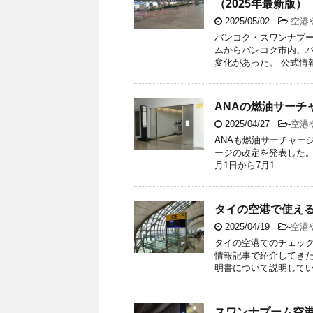
（2025年最新版）
2025/05/02
-
空港
バンコク・スワンナプー
ムからバンコク市内、パ
変化があった。 公式情報
ANAの燃油サーチ
2025/04/27
-
空港
ANAも燃油サーチャージ
ージの改定を発表した。 
月1日から7月1 ...
タイの空港で使える
2025/04/19
-
空港
タイの空港でのチェッ
情報記事で紹介してきた
明書について説明している
スワンナプーム空港