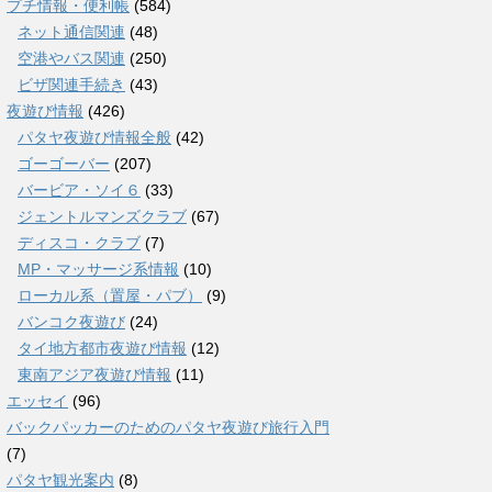
プチ情報・便利帳
(584)
ネット通信関連
(48)
空港やバス関連
(250)
ビザ関連手続き
(43)
夜遊び情報
(426)
パタヤ夜遊び情報全般
(42)
ゴーゴーバー
(207)
バービア・ソイ６
(33)
ジェントルマンズクラブ
(67)
ディスコ・クラブ
(7)
MP・マッサージ系情報
(10)
ローカル系（置屋・パブ）
(9)
バンコク夜遊び
(24)
タイ地方都市夜遊び情報
(12)
東南アジア夜遊び情報
(11)
エッセイ
(96)
バックパッカーのためのパタヤ夜遊び旅行入門
(7)
パタヤ観光案内
(8)