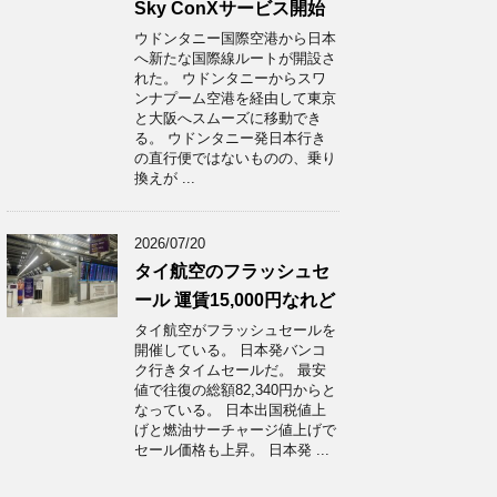
Sky ConXサービス開始
ウドンタニー国際空港から日本
へ新たな国際線ルートが開設さ
れた。 ウドンタニーからスワ
ンナプーム空港を経由して東京
と大阪へスムーズに移動でき
る。 ウドンタニー発日本行き
の直行便ではないものの、乗り
換えが ...
2026/07/20
タイ航空のフラッシュセ
ール 運賃15,000円なれど
タイ航空がフラッシュセールを
開催している。 日本発バンコ
ク行きタイムセールだ。 最安
値で往復の総額82,340円からと
なっている。 日本出国税値上
げと燃油サーチャージ値上げで
セール価格も上昇。 日本発 ...