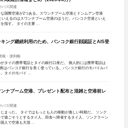
やバス関連
きな国際空港が2つある。スワンナプーム空港とドンムアン空港
といえるのはスワンナプーム空港のほうだ。バンコク空港といえ
指す。 タイの主要 ...
キング継続利用のため、バンコク銀行顔認証とAIS登
情報・便利帳
がタイの携帯電話とタイの銀行口座だ。 個人的には携帯電話は
行口座はバンコク銀行を長く使っている。バンコク銀行のモバイルバ
タイのモバイ ...
ワンナプーム空港、プレゼント配布と混雑と空港前レ
やバス関連
じまった。 タイではもっとも人の移動が激しい時期だ。 ソンク
外で過ごそうとするタイ人、田舎へ帰省するタイ人、ソンクラーン
人で空港も大混 ...