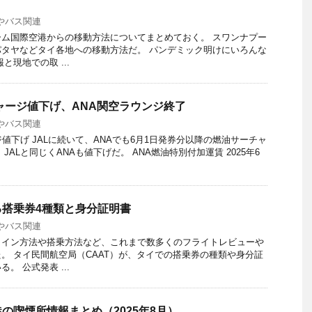
やバス関連
ム国際空港からの移動方法についてまとめておく。 スワンナプー
タヤなどタイ各地への移動方法だ。 パンデミック明けにいろんな
と現地での取 ...
ャージ値下げ、ANA関空ラウンジ終了
やバス関連
値下げ JALに続いて、ANAでも6月1日発券分以降の燃油サーチャ
JALと同じくANAも値下げだ。 ANA燃油特別付加運賃 2025年6
搭乗券4種類と身分証明書
やバス関連
クイン方法や搭乗方法など、これまで数多くのフライトレビューや
。 タイ民間航空局（CAAT）が、タイでの搭乗券の種類や身分証
。 公式発表 ...
の喫煙所情報まとめ（2025年8月）