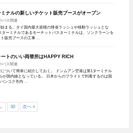
ーミナルの新しいチケット販売ブースがオープン
やバス関連
が始まる。タイ国内最大規模の帰省ラッシュや移動ラッシュとな
スターミナルであるモーチットバスターミナルは、ソンクラーンを
販売ブースの工事 ...
トのいい両替所はHAPPY RICH
やバス関連
について簡単に紹介しておく。 ドンムアン空港は第1ターミナル
ルが国内線となっている。 日本からのフライトで到着するのは国
ンコク市内 ...
…
30
次へ »