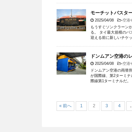
モーチットバスタ
2025/04/08
-
空港
もうすぐソンクラーン
る。 タイ最大規模のバ
迎える前に新しいチケット
ドンムアン空港のレー
2025/04/08
-
空港
ドンムアン空港の両替所
が国際線、第2ターミナ
際線第1ターミナルだ。 バ
« 前へ
1
2
3
4