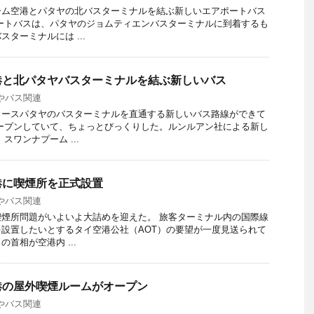
ーム空港とパタヤの北バスターミナルを結ぶ新しいエアポートバス
ートバスは、パタヤのジョムティエンバスターミナルに到着するも
ターミナルには ...
港と北パタヤバスターミナルを結ぶ新しいバス
やバス関連
ノースパタヤのバスターミナルを直通する新しいバス路線ができて
ープンしていて、ちょっとびっくりした。ルンルアン社による新し
スワンナプーム ...
港に喫煙所を正式設置
やバス関連
煙所問題がいよいよ大詰めを迎えた。 旅客ターミナル内の国際線
設置したいとするタイ空港公社（AOT）の要望が一度見送られて
首相が空港内 ...
港の屋外喫煙ルームがオープン
やバス関連