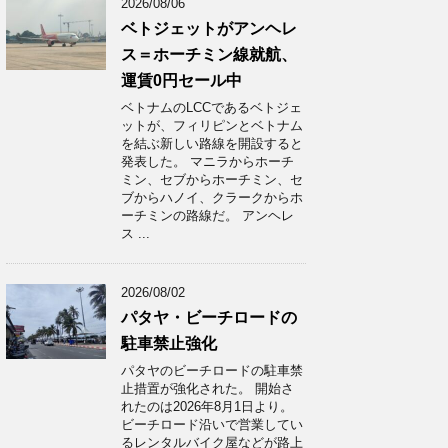
2026/08/06
ベトジェットがアンヘレ
ス＝ホーチミン線就航、
運賃0円セール中
ベトナムのLCCであるベトジェ
ットが、フィリピンとベトナム
を結ぶ新しい路線を開設すると
発表した。 マニラからホーチ
ミン、セブからホーチミン、セ
ブからハノイ、クラークからホ
ーチミンの路線だ。 アンヘレ
ス ...
2026/08/02
パタヤ・ビーチロードの
駐車禁止強化
パタヤのビーチロードの駐車禁
止措置が強化された。 開始さ
れたのは2026年8月1日より。
ビーチロード沿いで営業してい
るレンタルバイク屋などが路上