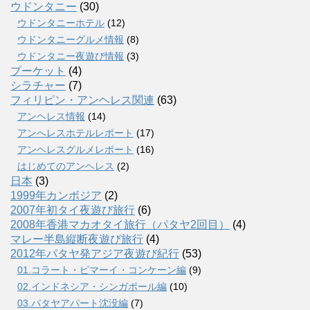
ウドンタニー
(30)
ウドンタニーホテル
(12)
ウドンタニーグルメ情報
(8)
ウドンタニー夜遊び情報
(3)
プーケット
(4)
シラチャー
(7)
フィリピン・アンヘレス関連
(63)
アンヘレス情報
(14)
アンへレスホテルレポート
(17)
アンヘレスグルメレポート
(16)
はじめてのアンヘレス
(2)
日本
(3)
1999年カンボジア
(2)
2007年初タイ夜遊び旅行
(6)
2008年香港マカオタイ旅行（パタヤ2回目）
(4)
マレー半島縦断夜遊び旅行
(4)
2012年パタヤ発アジア夜遊び紀行
(53)
01.コラート・ピマーイ・コンケーン編
(9)
02.インドネシア・シンガポール編
(10)
03.パタヤアパート沈没編
(7)