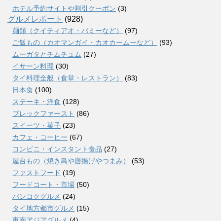
ホテル予約サイトや割引クーポン
(3)
グルメレポート
(928)
麺類（クイティアオ・バミーなど）
(97)
ご飯もの（カオマンガイ・カオカームーなど）
(93)
ムーガタとチムチュム
(27)
イサーン料理
(30)
タイ料理全般（食堂・レストラン）
(83)
日本食
(100)
ステーキ・洋食
(128)
ブレックファースト
(86)
スイーツ・菓子
(23)
カフェ・コーヒー
(67)
コンビニ・インスタント食品
(27)
屋台もの（焼き鳥や唐揚げやつまみ）
(53)
ファストフード
(19)
フードコート・市場
(50)
バンコクグルメ
(24)
タイ地方都市グルメ
(15)
東南アジアグルメ
(4)