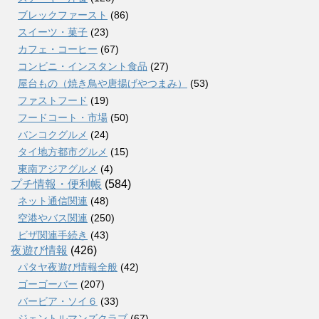
ブレックファースト
(86)
スイーツ・菓子
(23)
カフェ・コーヒー
(67)
コンビニ・インスタント食品
(27)
屋台もの（焼き鳥や唐揚げやつまみ）
(53)
ファストフード
(19)
フードコート・市場
(50)
バンコクグルメ
(24)
タイ地方都市グルメ
(15)
東南アジアグルメ
(4)
プチ情報・便利帳
(584)
ネット通信関連
(48)
空港やバス関連
(250)
ビザ関連手続き
(43)
夜遊び情報
(426)
パタヤ夜遊び情報全般
(42)
ゴーゴーバー
(207)
バービア・ソイ６
(33)
ジェントルマンズクラブ
(67)