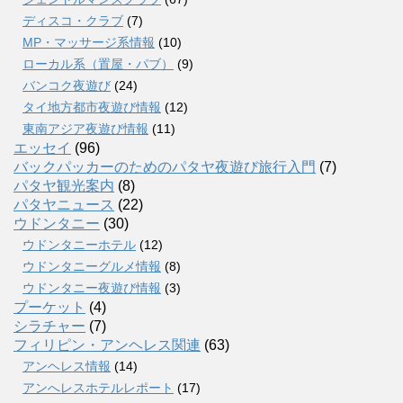
ディスコ・クラブ
(7)
MP・マッサージ系情報
(10)
ローカル系（置屋・パブ）
(9)
バンコク夜遊び
(24)
タイ地方都市夜遊び情報
(12)
東南アジア夜遊び情報
(11)
エッセイ
(96)
バックパッカーのためのパタヤ夜遊び旅行入門
(7)
パタヤ観光案内
(8)
パタヤニュース
(22)
ウドンタニー
(30)
ウドンタニーホテル
(12)
ウドンタニーグルメ情報
(8)
ウドンタニー夜遊び情報
(3)
プーケット
(4)
シラチャー
(7)
フィリピン・アンヘレス関連
(63)
アンヘレス情報
(14)
アンへレスホテルレポート
(17)