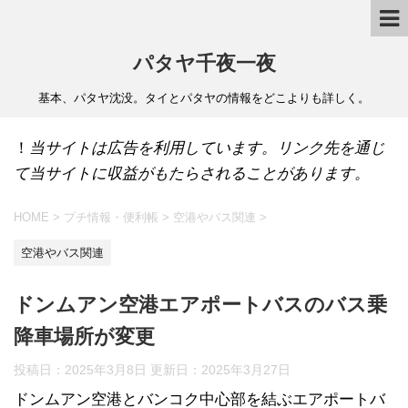
パタヤ千夜一夜
基本、パタヤ沈没。タイとパタヤの情報をどこよりも詳しく。
！
当サイトは広告を利用しています。リンク先を通じ
て当サイトに収益がもたらされることがあります。
HOME
>
プチ情報・便利帳
>
空港やバス関連
>
空港やバス関連
ドンムアン空港エアポートバスのバス乗
降車場所が変更
投稿日：2025年3月8日 更新日：
2025年3月27日
ドンムアン空港とバンコク中心部を結ぶエアポートバ