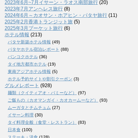
2023年6月~7月イサーン・ラオス南部旅行
(20)
2023年7月アンヘレス旅行
(8)
2024年6月～カオサン・ホアヒン・パタヤ旅行
(11)
2025年2月香港トランジット旅
(5)
2025年3月プーケット旅行
(6)
ホテル情報
(213)
パタヤ新築ホテル情報
(49)
パタヤホテル宿泊レポート
(88)
バンコクホテル
(36)
タイ地方都市ホテル
(19)
東南アジアホテル情報
(5)
ホテル予約サイトや割引クーポン
(3)
グルメレポート
(928)
麺類（クイティアオ・バミーなど）
(97)
ご飯もの（カオマンガイ・カオカームーなど）
(93)
ムーガタとチムチュム
(27)
イサーン料理
(30)
タイ料理全般（食堂・レストラン）
(83)
日本食
(100)
ステーキ・洋食
(128)