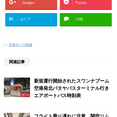
Google+
Pocket
B!
はてブ
LINE
-
空港やバス関連
関連記事
新規運行開始されたスワンナプーム
空港発北パタヤバスターミナル行き
エアポートバス時刻表
フライト乗り遅れに注意、関空リム