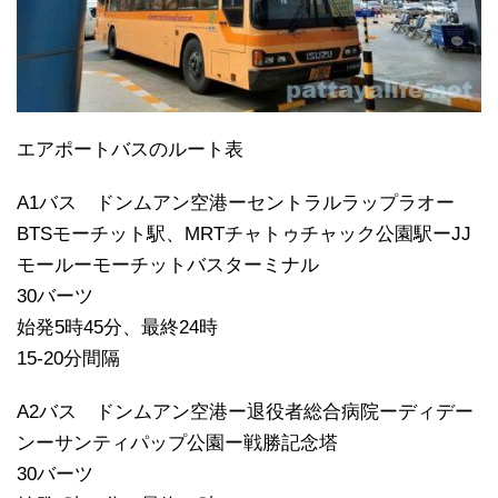
エアポートバスのルート表
A1バス ドンムアン空港ーセントラルラップラオー
BTSモーチット駅、MRTチャトゥチャック公園駅ーJJ
モールーモーチットバスターミナル
30バーツ
始発5時45分、最終24時
15-20分間隔
A2バス ドンムアン空港ー退役者総合病院ーディデー
ンーサンティパップ公園ー戦勝記念塔
30バーツ