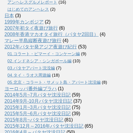
アンヘレスグルメレポート
(16)
はじめてのアンヘレス
(2)
日本
(3)
1999年カンボジア
(2)
2007年初タイ夜遊び旅行
(6)
2008年香港マカオタイ旅行（パタヤ2回目）
(4)
マレー半島縦断夜遊び旅行
(4)
2012年パタヤ発アジア夜遊び紀行
(53)
01.コラート・ピマーイ・コンケーン編
(9)
02.インドネシア・シンガポール編
(10)
03.パタヤアパート沈没編
(7)
04.タイ・ラオス周遊編
(18)
05.北京・コラート・サメット島・アパート沈没編
(8)
ヨーロッパ番外編プラハ
(1)
2014年5月~7月パタヤ沈没日記
(59)
2014年9月-10月パタヤ沈没日記
(37)
2015年1月~3月パタヤ沈没日記
(75)
2015年5月~6月パタヤ沈没日記
(39)
2015年8月~パタヤ沈没日記
(81)
2015年12月～2016年パタヤ沈没日記
(65)
2016年4月～パタヤ沈没日記
(50)