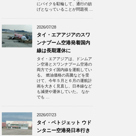
にバイクを駐輪して、通行の妨
げとなっていることが問題視 ...
2026/07/28
タイ・エアアジアのスワ
ンナプーム空港発着国内
線は長期運休に
タイ・エアアジアは、ドンムア
ン空港とスワンナプーム空港の
両方でタイ国内線を運航してい
る。 燃油価格の高騰などを受
けて、今年５月と６月の運航計
画を大きく見直し、日本線など
も減便や運休していた。 なか
でも ...
2026/07/23
タイ・ベトジェット ウド
ンタニー空港発日本行き