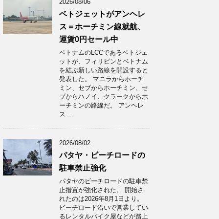
2026/08/06
ベトジェットがアンヘレ
ス＝ホーチミン線就航、
運賃0円セール中
ベトナムのLCCであるベトジェ
ットが、フィリピンとベトナム
を結ぶ新しい路線を開設すると
発表した。 マニラからホーチ
ミン、セブからホーチミン、セ
ブからハノイ、クラークからホ
ーチミンの路線だ。 アンヘレ
ス ...
2026/08/02
パタヤ・ビーチロードの
駐車禁止強化
パタヤのビーチロードの駐車禁
止措置が強化された。 開始さ
れたのは2026年8月1日より。
ビーチロード沿いで営業してい
るレンタルバイク屋などが路上