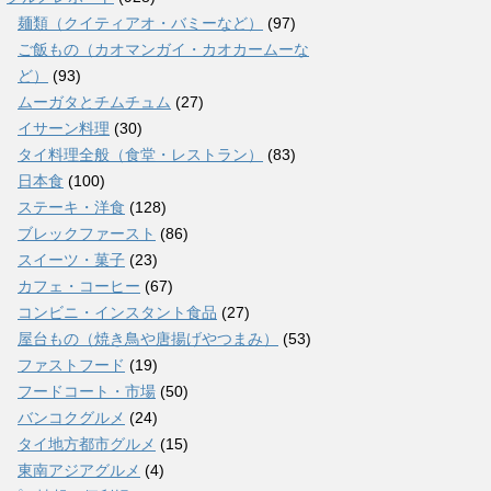
麺類（クイティアオ・バミーなど）
(97)
ご飯もの（カオマンガイ・カオカームーな
ど）
(93)
ムーガタとチムチュム
(27)
イサーン料理
(30)
タイ料理全般（食堂・レストラン）
(83)
日本食
(100)
ステーキ・洋食
(128)
ブレックファースト
(86)
スイーツ・菓子
(23)
カフェ・コーヒー
(67)
コンビニ・インスタント食品
(27)
屋台もの（焼き鳥や唐揚げやつまみ）
(53)
ファストフード
(19)
フードコート・市場
(50)
バンコクグルメ
(24)
タイ地方都市グルメ
(15)
東南アジアグルメ
(4)