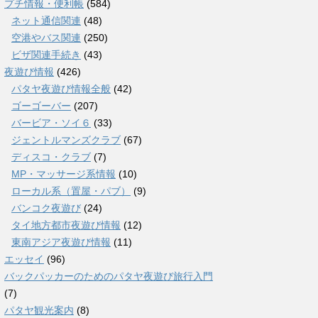
プチ情報・便利帳
(584)
ネット通信関連
(48)
空港やバス関連
(250)
ビザ関連手続き
(43)
夜遊び情報
(426)
パタヤ夜遊び情報全般
(42)
ゴーゴーバー
(207)
バービア・ソイ６
(33)
ジェントルマンズクラブ
(67)
ディスコ・クラブ
(7)
MP・マッサージ系情報
(10)
ローカル系（置屋・パブ）
(9)
バンコク夜遊び
(24)
タイ地方都市夜遊び情報
(12)
東南アジア夜遊び情報
(11)
エッセイ
(96)
バックパッカーのためのパタヤ夜遊び旅行入門
(7)
パタヤ観光案内
(8)