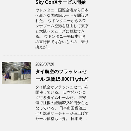
Sky ConXサービス開始
ウドンタニー国際空港から日本
へ新たな国際線ルートが開設さ
れた。 ウドンタニーからスワ
ンナプーム空港を経由して東京
と大阪へスムーズに移動でき
る。 ウドンタニー発日本行き
の直行便ではないものの、乗り
換えが ...
2026/07/20
タイ航空のフラッシュセ
ール 運賃15,000円なれど
タイ航空がフラッシュセールを
開催している。 日本発バンコ
ク行きタイムセールだ。 最安
値で往復の総額82,340円からと
なっている。 日本出国税値上
げと燃油サーチャージ値上げで
セール価格も上昇。 日本発 ...