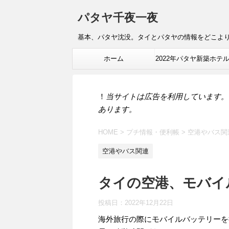
パタヤ千夜一夜
基本、パタヤ沈没。タイとパタヤの情報をどこよ
ホーム
2022年パタヤ新築ホテ
報
！
当サイトは広告を利用しています。
あります。
HOME
>
プチ情報・便利帳
>
空港やバス関
空港やバス関連
タイの空港、モバイ
投稿日：
2022年12月22日
海外旅行の際にモバイルバッテリーを