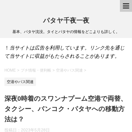
パタヤ千夜一夜
基本、パタヤ沈没。タイとパタヤの情報をどこよりも詳しく。
！
当サイトは広告を利用しています。リンク先を通じ
て当サイトに収益がもたらされることがあります。
HOME
>
プチ情報・便利帳
>
空港やバス関連
>
空港やバス関連
深夜0時着のスワンナプーム空港で両替、
タクシー、バンコク・パタヤへの移動方
法は？
投稿日：
2023年5月28日