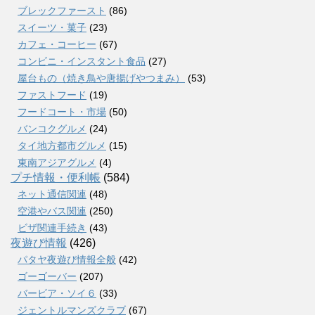
ブレックファースト
(86)
スイーツ・菓子
(23)
カフェ・コーヒー
(67)
コンビニ・インスタント食品
(27)
屋台もの（焼き鳥や唐揚げやつまみ）
(53)
ファストフード
(19)
フードコート・市場
(50)
バンコクグルメ
(24)
タイ地方都市グルメ
(15)
東南アジアグルメ
(4)
プチ情報・便利帳
(584)
ネット通信関連
(48)
空港やバス関連
(250)
ビザ関連手続き
(43)
夜遊び情報
(426)
パタヤ夜遊び情報全般
(42)
ゴーゴーバー
(207)
バービア・ソイ６
(33)
ジェントルマンズクラブ
(67)