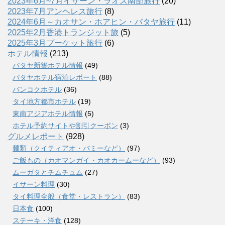
2023年6月~7月イサーン・ラオス南部旅行
(20)
2023年7月アンヘレス旅行
(8)
2024年6月～カオサン・ホアヒン・パタヤ旅行
(11)
2025年2月香港トランジット旅
(5)
2025年3月プーケット旅行
(6)
ホテル情報
(213)
パタヤ新築ホテル情報
(49)
パタヤホテル宿泊レポート
(88)
バンコクホテル
(36)
タイ地方都市ホテル
(19)
東南アジアホテル情報
(5)
ホテル予約サイトや割引クーポン
(3)
グルメレポート
(928)
麺類（クイティアオ・バミーなど）
(97)
ご飯もの（カオマンガイ・カオカームーなど）
(93)
ムーガタとチムチュム
(27)
イサーン料理
(30)
タイ料理全般（食堂・レストラン）
(83)
日本食
(100)
ステーキ・洋食
(128)