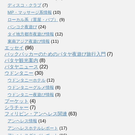
ディスコ・クラブ
(7)
MP・マッサージ系情報
(10)
ローカル系（置屋・パブ）
(9)
バンコク夜遊び
(24)
タイ地方都市夜遊び情報
(12)
東南アジア夜遊び情報
(11)
エッセイ
(96)
バックパッカーのためのパタヤ夜遊び旅行入門
(7)
パタヤ観光案内
(8)
パタヤニュース
(22)
ウドンタニー
(30)
ウドンタニーホテル
(12)
ウドンタニーグルメ情報
(8)
ウドンタニー夜遊び情報
(3)
プーケット
(4)
シラチャー
(7)
フィリピン・アンヘレス関連
(63)
アンヘレス情報
(14)
アンへレスホテルレポート
(17)