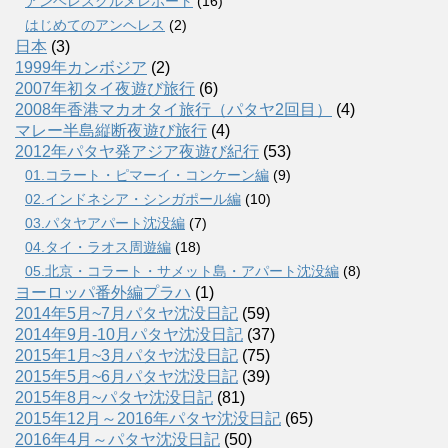
アンヘレスグルメレポート
(16)
はじめてのアンヘレス
(2)
日本
(3)
1999年カンボジア
(2)
2007年初タイ夜遊び旅行
(6)
2008年香港マカオタイ旅行（パタヤ2回目）
(4)
マレー半島縦断夜遊び旅行
(4)
2012年パタヤ発アジア夜遊び紀行
(53)
01.コラート・ピマーイ・コンケーン編
(9)
02.インドネシア・シンガポール編
(10)
03.パタヤアパート沈没編
(7)
04.タイ・ラオス周遊編
(18)
05.北京・コラート・サメット島・アパート沈没編
(8)
ヨーロッパ番外編プラハ
(1)
2014年5月~7月パタヤ沈没日記
(59)
2014年9月-10月パタヤ沈没日記
(37)
2015年1月~3月パタヤ沈没日記
(75)
2015年5月~6月パタヤ沈没日記
(39)
2015年8月~パタヤ沈没日記
(81)
2015年12月～2016年パタヤ沈没日記
(65)
2016年4月～パタヤ沈没日記
(50)