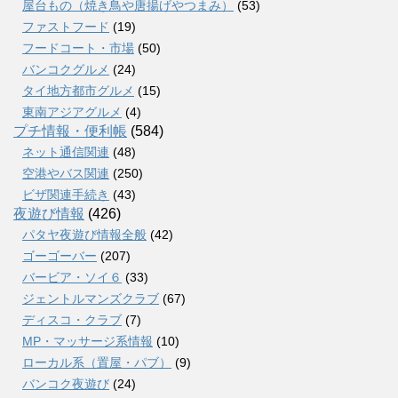
屋台もの（焼き鳥や唐揚げやつまみ）
(53)
ファストフード
(19)
フードコート・市場
(50)
バンコクグルメ
(24)
タイ地方都市グルメ
(15)
東南アジアグルメ
(4)
プチ情報・便利帳
(584)
ネット通信関連
(48)
空港やバス関連
(250)
ビザ関連手続き
(43)
夜遊び情報
(426)
パタヤ夜遊び情報全般
(42)
ゴーゴーバー
(207)
バービア・ソイ６
(33)
ジェントルマンズクラブ
(67)
ディスコ・クラブ
(7)
MP・マッサージ系情報
(10)
ローカル系（置屋・パブ）
(9)
バンコク夜遊び
(24)