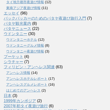
タイ地方都市夜遊び情報
(12)
東南アジア夜遊び情報
(11)
エッセイ
(96)
バックパッカーのためのパタヤ夜遊び旅行入門
(7)
パタヤ観光案内
(8)
パタヤニュース
(22)
ウドンタニー
(30)
ウドンタニーホテル
(12)
ウドンタニーグルメ情報
(8)
ウドンタニー夜遊び情報
(3)
プーケット
(4)
シラチャー
(7)
フィリピン・アンヘレス関連
(63)
アンヘレス情報
(14)
アンへレスホテルレポート
(17)
アンヘレスグルメレポート
(16)
はじめてのアンヘレス
(2)
日本
(3)
1999年カンボジア
(2)
2007年初タイ夜遊び旅行
(6)