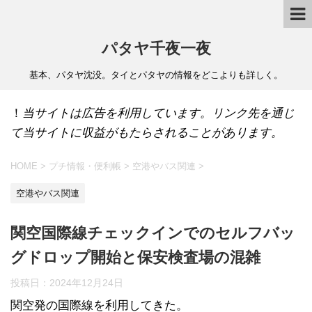
パタヤ千夜一夜
基本、パタヤ沈没。タイとパタヤの情報をどこよりも詳しく。
！
当サイトは広告を利用しています。リンク先を通じ
て当サイトに収益がもたらされることがあります。
HOME
>
プチ情報・便利帳
>
空港やバス関連
>
空港やバス関連
関空国際線チェックインでのセルフバッ
グドロップ開始と保安検査場の混雑
投稿日：
2024年12月24日
関空発の国際線を利用してきた。