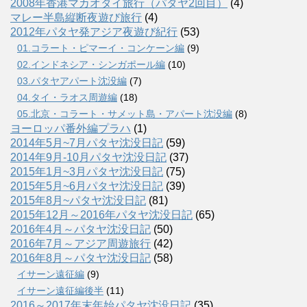
2008年香港マカオタイ旅行（パタヤ2回目）
(4)
マレー半島縦断夜遊び旅行
(4)
2012年パタヤ発アジア夜遊び紀行
(53)
01.コラート・ピマーイ・コンケーン編
(9)
02.インドネシア・シンガポール編
(10)
03.パタヤアパート沈没編
(7)
04.タイ・ラオス周遊編
(18)
05.北京・コラート・サメット島・アパート沈没編
(8)
ヨーロッパ番外編プラハ
(1)
2014年5月~7月パタヤ沈没日記
(59)
2014年9月-10月パタヤ沈没日記
(37)
2015年1月~3月パタヤ沈没日記
(75)
2015年5月~6月パタヤ沈没日記
(39)
2015年8月~パタヤ沈没日記
(81)
2015年12月～2016年パタヤ沈没日記
(65)
2016年4月～パタヤ沈没日記
(50)
2016年7月～アジア周遊旅行
(42)
2016年8月～パタヤ沈没日記
(58)
イサーン遠征編
(9)
イサーン遠征編後半
(11)
2016～2017年末年始パタヤ沈没日記
(35)