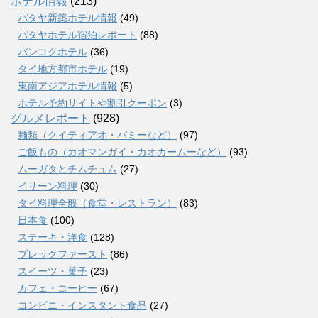
ホテル情報
(213)
パタヤ新築ホテル情報
(49)
パタヤホテル宿泊レポート
(88)
バンコクホテル
(36)
タイ地方都市ホテル
(19)
東南アジアホテル情報
(5)
ホテル予約サイトや割引クーポン
(3)
グルメレポート
(928)
麺類（クイティアオ・バミーなど）
(97)
ご飯もの（カオマンガイ・カオカームーなど）
(93)
ムーガタとチムチュム
(27)
イサーン料理
(30)
タイ料理全般（食堂・レストラン）
(83)
日本食
(100)
ステーキ・洋食
(128)
ブレックファースト
(86)
スイーツ・菓子
(23)
カフェ・コーヒー
(67)
コンビニ・インスタント食品
(27)