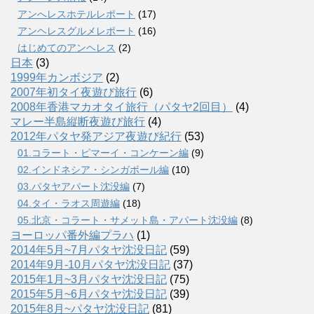
アンへレスホテルレポート
(17)
アンヘレスグルメレポート
(16)
はじめてのアンヘレス
(2)
日本
(3)
1999年カンボジア
(2)
2007年初タイ夜遊び旅行
(6)
2008年香港マカオタイ旅行（パタヤ2回目）
(4)
マレー半島縦断夜遊び旅行
(4)
2012年パタヤ発アジア夜遊び紀行
(53)
01.コラート・ピマーイ・コンケーン編
(9)
02.インドネシア・シンガポール編
(10)
03.パタヤアパート沈没編
(7)
04.タイ・ラオス周遊編
(18)
05.北京・コラート・サメット島・アパート沈没編
(8)
ヨーロッパ番外編プラハ
(1)
2014年5月~7月パタヤ沈没日記
(59)
2014年9月-10月パタヤ沈没日記
(37)
2015年1月~3月パタヤ沈没日記
(75)
2015年5月~6月パタヤ沈没日記
(39)
2015年8月~パタヤ沈没日記
(81)