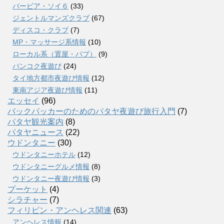
バービア・ソイ６
(33)
ジェントルマンズクラブ
(67)
ディスコ・クラブ
(7)
MP・マッサージ系情報
(10)
ローカル系（置屋・パブ）
(9)
バンコク夜遊び
(24)
タイ地方都市夜遊び情報
(12)
東南アジア夜遊び情報
(11)
エッセイ
(96)
バックパッカーのためのパタヤ夜遊び旅行入門
(7)
パタヤ観光案内
(8)
パタヤニュース
(22)
ウドンタニー
(30)
ウドンタニーホテル
(12)
ウドンタニーグルメ情報
(8)
ウドンタニー夜遊び情報
(3)
プーケット
(4)
シラチャー
(7)
フィリピン・アンヘレス関連
(63)
アンヘレス情報
(14)