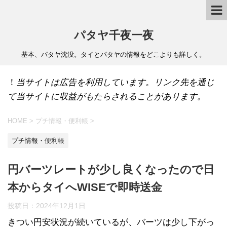
パタヤ千夜一夜
基本、パタヤ沈没。タイとパタヤの情報をどこよりも詳しく。
！
当サイトは広告を利用しています。リンク先を通じ
て当サイトに収益がもたらされることがあります。
HOME
>
プチ情報・便利帳
>
プチ情報・便利帳
円バーツレートが少し良くなったので日
本からタイへWISEで即時送金
投稿日：
2024年12月1日
きつい円安状況が続いているが、バーツは少し下がっ