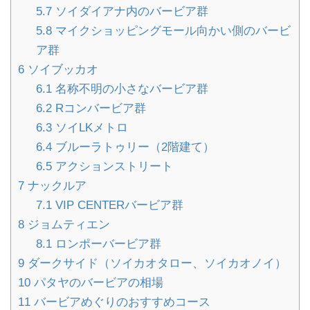
5.7
ソイダイアナ内のバービア群
5.8
マイクショッピングモール向かい側のバービ
ア群
6
ソイブッカオ
6.1
名称不明の小さなバービア群
6.2
Rコンバービア群
6.3
ソイLKメトロ
6.4
ブルーラトゥリー（2階建て）
6.5
アクションストリート
7
ナックルア
7.1
VIP CENTERバービア群
8
ジョムティエン
8.1
ロンポーバービア群
9
ダークサイド（ソイカオタロー、ソイカオノイ）
10
パタヤのバービアの相場
11
バービアめぐりのおすすめコース