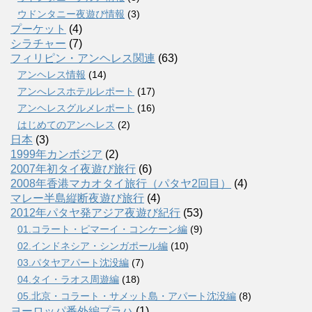
ウドンタニー夜遊び情報
(3)
プーケット
(4)
シラチャー
(7)
フィリピン・アンヘレス関連
(63)
アンヘレス情報
(14)
アンへレスホテルレポート
(17)
アンヘレスグルメレポート
(16)
はじめてのアンヘレス
(2)
日本
(3)
1999年カンボジア
(2)
2007年初タイ夜遊び旅行
(6)
2008年香港マカオタイ旅行（パタヤ2回目）
(4)
マレー半島縦断夜遊び旅行
(4)
2012年パタヤ発アジア夜遊び紀行
(53)
01.コラート・ピマーイ・コンケーン編
(9)
02.インドネシア・シンガポール編
(10)
03.パタヤアパート沈没編
(7)
04.タイ・ラオス周遊編
(18)
05.北京・コラート・サメット島・アパート沈没編
(8)
ヨーロッパ番外編プラハ
(1)