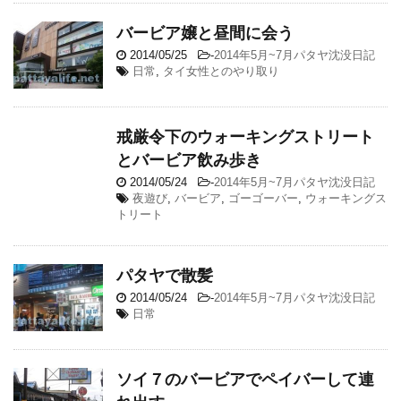
バービア嬢と昼間に会う
2014/05/25
-
2014年5月~7月パタヤ沈没日記
日常
,
タイ女性とのやり取り
戒厳令下のウォーキングストリート
とバービア飲み歩き
2014/05/24
-
2014年5月~7月パタヤ沈没日記
夜遊び
,
バービア
,
ゴーゴーバー
,
ウォーキングス
トリート
パタヤで散髪
2014/05/24
-
2014年5月~7月パタヤ沈没日記
日常
ソイ７のバービアでペイバーして連