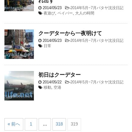
れ出す
2014/05/23
-
2014年5月~7月パタヤ沈没日記
夜遊び
,
ペイバー
,
大人の時間
クーデターから一夜明けて
2014/05/23
-
2014年5月~7月パタヤ沈没日記
日常
初日はクーデター
2014/05/22
-
2014年5月~7月パタヤ沈没日記
移動
,
空港
« 前へ
1
…
318
319