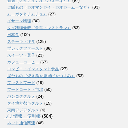
麺類（クイティアオ・バミーなど）
(97)
ご飯もの（カオマンガイ・カオカームーなど）
(93)
ムーガタとチムチュム
(27)
イサーン料理
(30)
タイ料理全般（食堂・レストラン）
(83)
日本食
(100)
ステーキ・洋食
(128)
ブレックファースト
(86)
スイーツ・菓子
(23)
カフェ・コーヒー
(67)
コンビニ・インスタント食品
(27)
屋台もの（焼き鳥や唐揚げやつまみ）
(53)
ファストフード
(19)
フードコート・市場
(50)
バンコクグルメ
(24)
タイ地方都市グルメ
(15)
東南アジアグルメ
(4)
プチ情報・便利帳
(584)
ネット通信関連
(48)