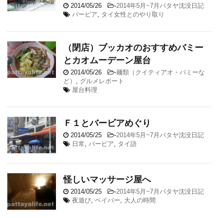
2014/05/26
-
2014年5月~7月パタヤ沈没日記
バービア
,
タイ女性とのやり取り
（閉店）ブッカオのおすすめバミー
とカオムーデーン屋台
2014/05/26
-
麺類（クイティアオ・バミーな
ど）
,
グルメレポート
屋台料理
Ｆ１とバービアめぐり
2014/05/25
-
2014年5月~7月パタヤ沈没日記
日常
,
バービア
,
タイ語
怪しいマッサージ屋へ
2014/05/25
-
2014年5月~7月パタヤ沈没日記
夜遊び
,
ペイバー
,
大人の時間