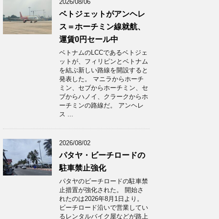
2026/08/06
ベトジェットがアンヘレ
ス＝ホーチミン線就航、
運賃0円セール中
ベトナムのLCCであるベトジェ
ットが、フィリピンとベトナム
を結ぶ新しい路線を開設すると
発表した。 マニラからホーチ
ミン、セブからホーチミン、セ
ブからハノイ、クラークからホ
ーチミンの路線だ。 アンヘレ
ス ...
2026/08/02
パタヤ・ビーチロードの
駐車禁止強化
パタヤのビーチロードの駐車禁
止措置が強化された。 開始さ
れたのは2026年8月1日より。
ビーチロード沿いで営業してい
るレンタルバイク屋などが路上