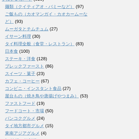
麺類（クイティアオ・バミーなど）
(97)
ご飯もの（カオマンガイ・カオカームーな
ど）
(93)
ムーガタとチムチュム
(27)
イサーン料理
(30)
タイ料理全般（食堂・レストラン）
(83)
日本食
(100)
ステーキ・洋食
(128)
ブレックファースト
(86)
スイーツ・菓子
(23)
カフェ・コーヒー
(67)
コンビニ・インスタント食品
(27)
屋台もの（焼き鳥や唐揚げやつまみ）
(53)
ファストフード
(19)
フードコート・市場
(50)
バンコクグルメ
(24)
タイ地方都市グルメ
(15)
東南アジアグルメ
(4)