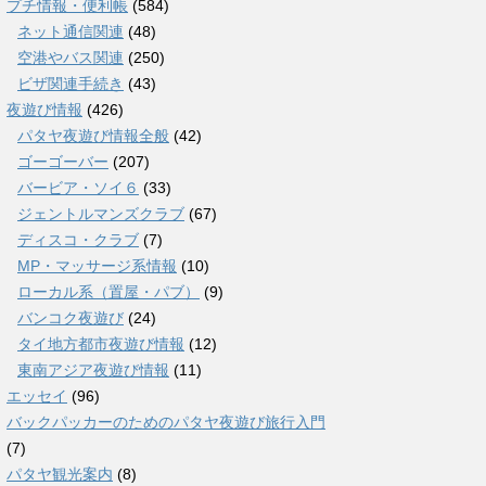
プチ情報・便利帳
(584)
ネット通信関連
(48)
空港やバス関連
(250)
ビザ関連手続き
(43)
夜遊び情報
(426)
パタヤ夜遊び情報全般
(42)
ゴーゴーバー
(207)
バービア・ソイ６
(33)
ジェントルマンズクラブ
(67)
ディスコ・クラブ
(7)
MP・マッサージ系情報
(10)
ローカル系（置屋・パブ）
(9)
バンコク夜遊び
(24)
タイ地方都市夜遊び情報
(12)
東南アジア夜遊び情報
(11)
エッセイ
(96)
バックパッカーのためのパタヤ夜遊び旅行入門
(7)
パタヤ観光案内
(8)