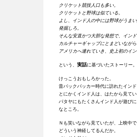
クリケット競技人口も多い。
クリケットと野球は似ている。
よし、インド人の中には野球がうまい
発掘しろ。
そんな安直かつ大胆な発想で、インド
カルチャーギャップにとまどいながら
アメリカへ連れていき、史上初のイン
という、
実話
に基づいたストーリー
けっこうおもしろかった。
昔バックパッカー時代に訪れたインド
とにかくインド人は、はたから見てい
パタヤにもたくさんインド人が遊びに
なところ。
Ｎも笑いながら見ていたが、上映中で
どういう神経してるんだか。