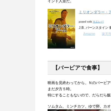
インド人並だ。
ミリオンダラー・ア
カエレバ
posted with
J.B. バーンスタイン 集英
Amazon
楽天
【バービアで食事】
映画を見終わってから、Ｎのバービア
まだ夕方５時。
特にすることもないので、だらだら飯
ソムタム、ミンチカツ、ゆで卵、カオ