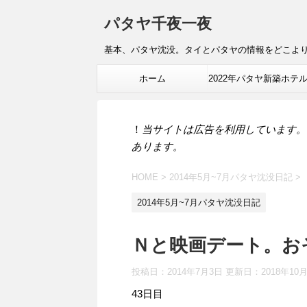
パタヤ千夜一夜
基本、パタヤ沈没。タイとパタヤの情報をどこよ
ホーム
2022年パタヤ新築ホテ
報
！
当サイトは広告を利用しています。
あります。
HOME
>
2014年5月~7月パタヤ沈没日記
>
2014年5月~7月パタヤ沈没日記
Ｎと映画デート。お
投稿日：2014年7月3日 更新日：
2018年10
43日目