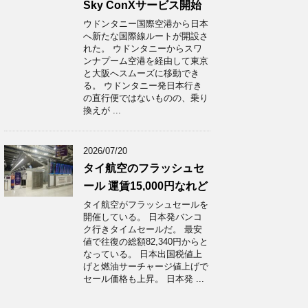
Sky ConXサービス開始
ウドンタニー国際空港から日本
へ新たな国際線ルートが開設さ
れた。 ウドンタニーからスワ
ンナプーム空港を経由して東京
と大阪へスムーズに移動でき
る。 ウドンタニー発日本行き
の直行便ではないものの、乗り
換えが ...
2026/07/20
タイ航空のフラッシュセ
ール 運賃15,000円なれど
タイ航空がフラッシュセールを
開催している。 日本発バンコ
ク行きタイムセールだ。 最安
値で往復の総額82,340円からと
なっている。 日本出国税値上
げと燃油サーチャージ値上げで
セール価格も上昇。 日本発 ...