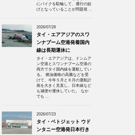
にバイクを駐輪して、通行の妨
げとなっていることが問題視 ...
2026/07/28
タイ・エアアジアのスワ
ンナプーム空港発着国内
線は長期運休に
タイ・エアアジアは、ドンムア
ン空港とスワンナプーム空港の
両方でタイ国内線を運航してい
る。 燃油価格の高騰などを受
けて、今年５月と６月の運航計
画を大きく見直し、日本線など
も減便や運休していた。 なか
でも ...
2026/07/23
タイ・ベトジェット ウド
ンタニー空港発日本行き