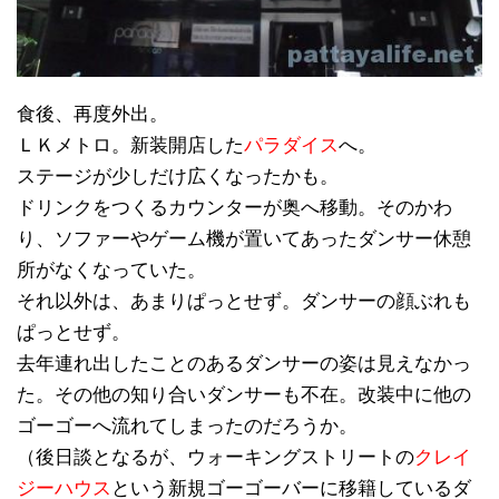
食後、再度外出。
ＬＫメトロ。新装開店した
パラダイス
へ。
ステージが少しだけ広くなったかも。
ドリンクをつくるカウンターが奥へ移動。そのかわ
り、ソファーやゲーム機が置いてあったダンサー休憩
所がなくなっていた。
それ以外は、あまりぱっとせず。ダンサーの顔ぶれも
ぱっとせず。
去年連れ出したことのあるダンサーの姿は見えなかっ
た。その他の知り合いダンサーも不在。改装中に他の
ゴーゴーへ流れてしまったのだろうか。
（後日談となるが、ウォーキングストリートの
クレイ
ジーハウス
という新規ゴーゴーバーに移籍しているダ