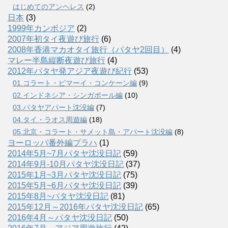
はじめてのアンヘレス
(2)
日本
(3)
1999年カンボジア
(2)
2007年初タイ夜遊び旅行
(6)
2008年香港マカオタイ旅行（パタヤ2回目）
(4)
マレー半島縦断夜遊び旅行
(4)
2012年パタヤ発アジア夜遊び紀行
(53)
01.コラート・ピマーイ・コンケーン編
(9)
02.インドネシア・シンガポール編
(10)
03.パタヤアパート沈没編
(7)
04.タイ・ラオス周遊編
(18)
05.北京・コラート・サメット島・アパート沈没編
(8)
ヨーロッパ番外編プラハ
(1)
2014年5月~7月パタヤ沈没日記
(59)
2014年9月-10月パタヤ沈没日記
(37)
2015年1月~3月パタヤ沈没日記
(75)
2015年5月~6月パタヤ沈没日記
(39)
2015年8月~パタヤ沈没日記
(81)
2015年12月～2016年パタヤ沈没日記
(65)
2016年4月～パタヤ沈没日記
(50)