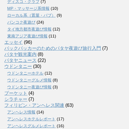
ディスコ・クラブ
(7)
MP・マッサージ系情報
(10)
ローカル系（置屋・パブ）
(9)
バンコク夜遊び
(24)
タイ地方都市夜遊び情報
(12)
東南アジア夜遊び情報
(11)
エッセイ
(96)
バックパッカーのためのパタヤ夜遊び旅行入門
(7)
パタヤ観光案内
(8)
パタヤニュース
(22)
ウドンタニー
(30)
ウドンタニーホテル
(12)
ウドンタニーグルメ情報
(8)
ウドンタニー夜遊び情報
(3)
プーケット
(4)
シラチャー
(7)
フィリピン・アンヘレス関連
(63)
アンヘレス情報
(14)
アンへレスホテルレポート
(17)
アンヘレスグルメレポート
(16)