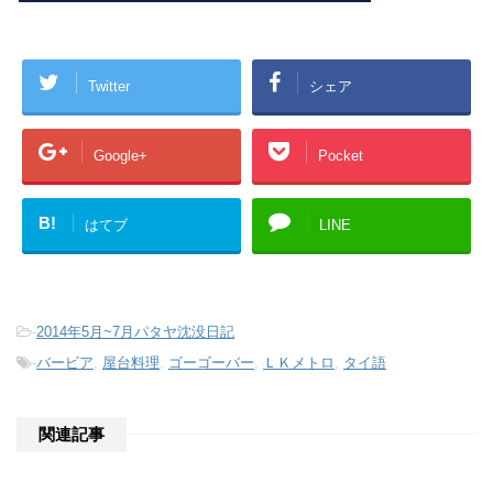
Twitter
シェア
Google+
Pocket
B!
はてブ
LINE
-
2014年5月~7月パタヤ沈没日記
-
バービア
,
屋台料理
,
ゴーゴーバー
,
ＬＫメトロ
,
タイ語
関連記事