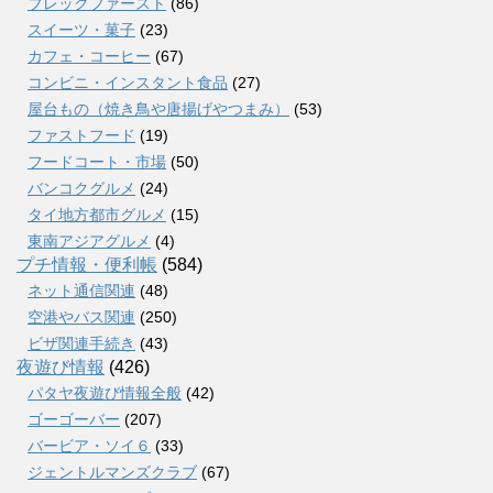
ブレックファースト
(86)
スイーツ・菓子
(23)
カフェ・コーヒー
(67)
コンビニ・インスタント食品
(27)
屋台もの（焼き鳥や唐揚げやつまみ）
(53)
ファストフード
(19)
フードコート・市場
(50)
バンコクグルメ
(24)
タイ地方都市グルメ
(15)
東南アジアグルメ
(4)
プチ情報・便利帳
(584)
ネット通信関連
(48)
空港やバス関連
(250)
ビザ関連手続き
(43)
夜遊び情報
(426)
パタヤ夜遊び情報全般
(42)
ゴーゴーバー
(207)
バービア・ソイ６
(33)
ジェントルマンズクラブ
(67)