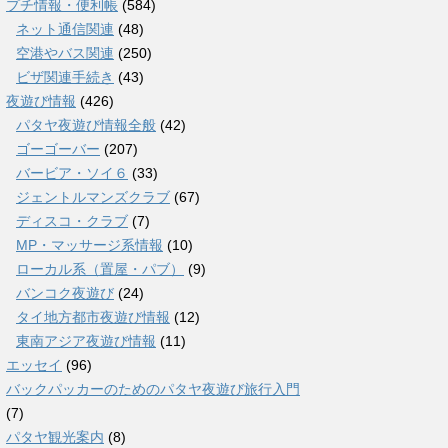
プチ情報・便利帳
(584)
ネット通信関連
(48)
空港やバス関連
(250)
ビザ関連手続き
(43)
夜遊び情報
(426)
パタヤ夜遊び情報全般
(42)
ゴーゴーバー
(207)
バービア・ソイ６
(33)
ジェントルマンズクラブ
(67)
ディスコ・クラブ
(7)
MP・マッサージ系情報
(10)
ローカル系（置屋・パブ）
(9)
バンコク夜遊び
(24)
タイ地方都市夜遊び情報
(12)
東南アジア夜遊び情報
(11)
エッセイ
(96)
バックパッカーのためのパタヤ夜遊び旅行入門
(7)
パタヤ観光案内
(8)