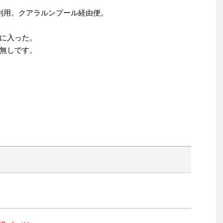
利用。クアラルンプール経由便。
に入った。
無しです。