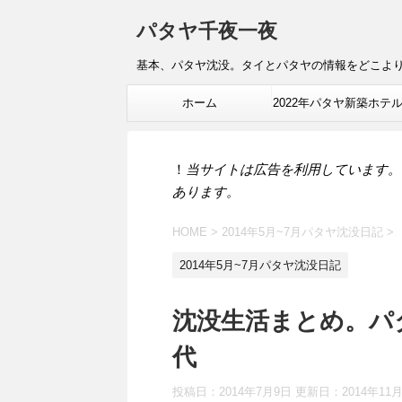
パタヤ千夜一夜
基本、パタヤ沈没。タイとパタヤの情報をどこよ
ホーム
2022年パタヤ新築ホテ
報
！
当サイトは広告を利用しています。
あります。
HOME
>
2014年5月~7月パタヤ沈没日記
>
2014年5月~7月パタヤ沈没日記
沈没生活まとめ。パ
代
投稿日：2014年7月9日 更新日：
2014年11