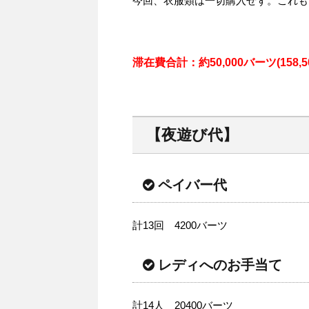
今回、衣服類は一切購入せず。これも
滞在費合計：約50,000バーツ(158,5
【夜遊び代】
ペイバー代
計13回 4200バーツ
レディへのお手当て
計14人 20400バーツ