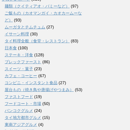
麺類（クイティアオ・バミーなど）
(97)
ご飯もの（カオマンガイ・カオカームーな
ど）
(93)
ムーガタとチムチュム
(27)
イサーン料理
(30)
タイ料理全般（食堂・レストラン）
(83)
日本食
(100)
ステーキ・洋食
(128)
ブレックファースト
(86)
スイーツ・菓子
(23)
カフェ・コーヒー
(67)
コンビニ・インスタント食品
(27)
屋台もの（焼き鳥や唐揚げやつまみ）
(53)
ファストフード
(19)
フードコート・市場
(50)
バンコクグルメ
(24)
タイ地方都市グルメ
(15)
東南アジアグルメ
(4)