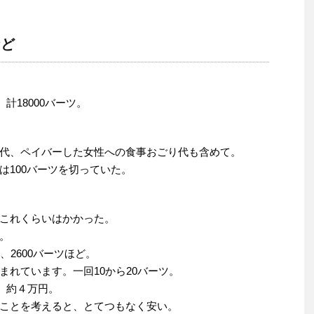
など
計18000バーツ。
代、ペイバーした女性への食事おごり代も含めて。
は100バーツを切っていた。
これくらいはかかった。
。
、2600バーツほど。
れています。一回10から20バーツ。
な。約４万円。
ことを考えると、とてつもなく安い。