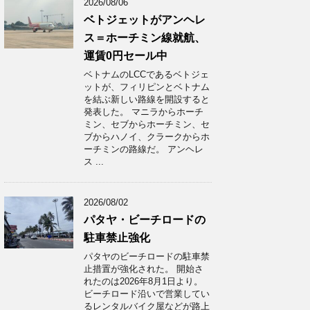
2026/08/06
ベトジェットがアンヘレ
ス＝ホーチミン線就航、
運賃0円セール中
ベトナムのLCCであるベトジェ
ットが、フィリピンとベトナム
を結ぶ新しい路線を開設すると
発表した。 マニラからホーチ
ミン、セブからホーチミン、セ
ブからハノイ、クラークからホ
ーチミンの路線だ。 アンヘレ
ス ...
2026/08/02
パタヤ・ビーチロードの
駐車禁止強化
パタヤのビーチロードの駐車禁
止措置が強化された。 開始さ
れたのは2026年8月1日より。
ビーチロード沿いで営業してい
るレンタルバイク屋などが路上