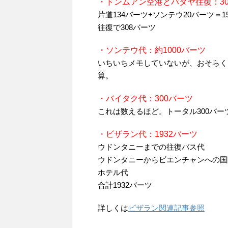
・ドンムアン空港とパタヤ往復：30
片道134バーツ+ソンテウ20バーツ＝1
往復で308バーツ
・ソンテウ代：約1000バーツ
いちいちメモしていないが、おそらく1
算。
・バイタク代：300バーツ
これは数えるほど。トータル300バー
・ビザラン代：1932バーツ
ウドンタニーまでの往復バス代
ウドンタニーからビエンチャンへの国
ホテル代
合計1932バーツ
詳しくは
ビザラン関連記事参照