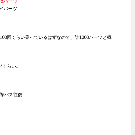
8バーツ
54バーツ
00回くらい乗っているはずなので、計1000バーツと概
ツくらい。
際バス往復