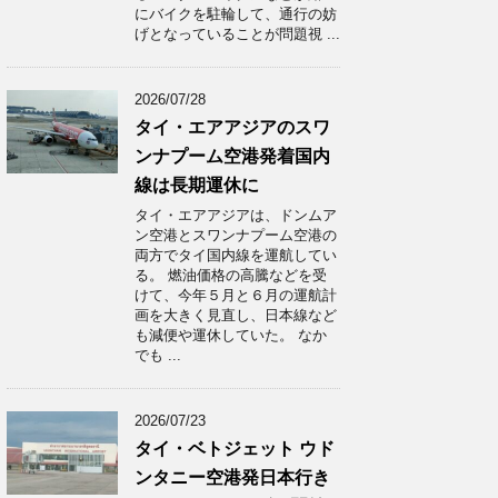
にバイクを駐輪して、通行の妨
げとなっていることが問題視 ...
2026/07/28
タイ・エアアジアのスワ
ンナプーム空港発着国内
線は長期運休に
タイ・エアアジアは、ドンムア
ン空港とスワンナプーム空港の
両方でタイ国内線を運航してい
る。 燃油価格の高騰などを受
けて、今年５月と６月の運航計
画を大きく見直し、日本線など
も減便や運休していた。 なか
でも ...
2026/07/23
タイ・ベトジェット ウド
ンタニー空港発日本行き