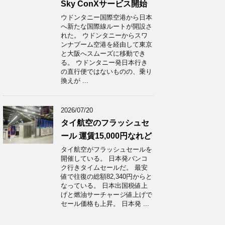
Sky ConXサービス開始
ウドンタニー国際空港から日本
へ新たな国際線ルートが開設さ
れた。 ウドンタニーからスワ
ンナプーム空港を経由して東京
と大阪へスムーズに移動でき
る。 ウドンタニー発日本行き
の直行便ではないものの、乗り
換えが ...
2026/07/20
タイ航空のフラッシュセ
ール 運賃15,000円なれど
タイ航空がフラッシュセールを
開催している。 日本発バンコ
ク行きタイムセールだ。 最安
値で往復の総額82,340円からと
なっている。 日本出国税値上
げと燃油サーチャージ値上げで
セール価格も上昇。 日本発 ...