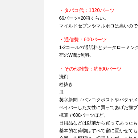
・タバコ代：1320バーツ
66バーツ×20箱くらい。
マイルドセブンやマルボロは高いので
・通信費：600バーツ
1-2コールの通話料とデータローミング
宿のWifiは無料。
・その他雑費：約600バーツ
洗剤
栓抜き
皿
英字新聞（バンコクポストやパタヤメ
ペイバーした女性に買ってあげた歯ブ
概算で600バーツほど。
日用品などは以前から買ってあったも
基本的な荷物はすべて宿に置かせても