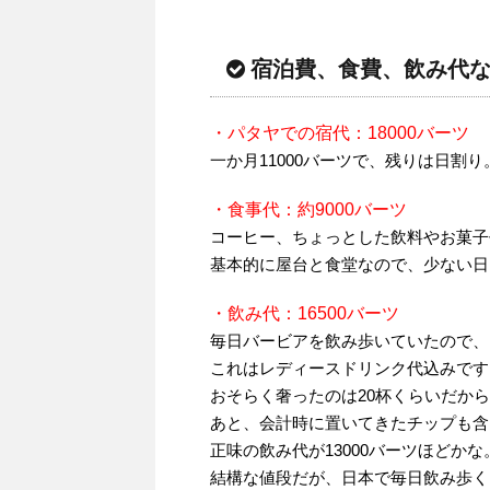
宿泊費、食費、飲み代
・パタヤでの宿代：18000バーツ
一か月11000バーツで、残りは日割り。
・食事代：約9000バーツ
コーヒー、ちょっとした飲料やお菓子
基本的に屋台と食堂なので、少ない日
・飲み代：16500バーツ
毎日バービアを飲み歩いていたので、
これはレディースドリンク代込みです
おそらく奢ったのは20杯くらいだから
あと、会計時に置いてきたチップも含ま
正味の飲み代が13000バーツほどか
結構な値段だが、日本で毎日飲み歩く