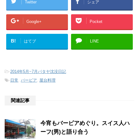
Twitter
シェア
Google+
Pocket
B!
はてブ
LINE
-
2014年5月~7月パタヤ沈没日記
-
日常
,
バービア
,
屋台料理
関連記事
今宵もバービアめぐり。スイス人ハ
ーフ(男)と語り合う