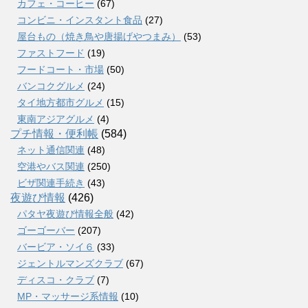
カフェ・コーヒー
(67)
コンビニ・インスタント食品
(27)
屋台もの（焼き鳥や唐揚げやつまみ）
(53)
ファストフード
(19)
フードコート・市場
(50)
バンコクグルメ
(24)
タイ地方都市グルメ
(15)
東南アジアグルメ
(4)
プチ情報・便利帳
(584)
ネット通信関連
(48)
空港やバス関連
(250)
ビザ関連手続き
(43)
夜遊び情報
(426)
パタヤ夜遊び情報全般
(42)
ゴーゴーバー
(207)
バービア・ソイ６
(33)
ジェントルマンズクラブ
(67)
ディスコ・クラブ
(7)
MP・マッサージ系情報
(10)