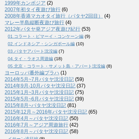
1999年カンボジア
(2)
2007年初タイ夜遊び旅行
(6)
2008年香港マカオタイ旅行（パタヤ2回目）
(4)
マレー半島縦断夜遊び旅行
(4)
2012年パタヤ発アジア夜遊び紀行
(53)
01.コラート・ピマーイ・コンケーン編
(9)
02.インドネシア・シンガポール編
(10)
03.パタヤアパート沈没編
(7)
04.タイ・ラオス周遊編
(18)
05.北京・コラート・サメット島・アパート沈没編
(8)
ヨーロッパ番外編プラハ
(1)
2014年5月~7月パタヤ沈没日記
(59)
2014年9月-10月パタヤ沈没日記
(37)
2015年1月~3月パタヤ沈没日記
(75)
2015年5月~6月パタヤ沈没日記
(39)
2015年8月~パタヤ沈没日記
(81)
2015年12月～2016年パタヤ沈没日記
(65)
2016年4月～パタヤ沈没日記
(50)
2016年7月～アジア周遊旅行
(42)
2016年8月～パタヤ沈没日記
(58)
イサーン遠征編
(9)