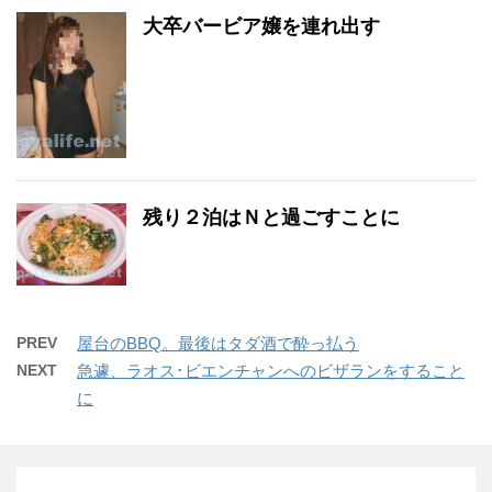
大卒バービア嬢を連れ出す
残り２泊はＮと過ごすことに
PREV
屋台のBBQ。最後はタダ酒で酔っ払う
NEXT
急遽、ラオス･ビエンチャンへのビザランをすること
に