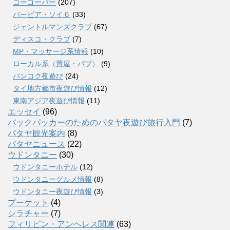
ゴーゴーバー
(207)
バービア・ソイ６
(33)
ジェントルマンズクラブ
(67)
ディスコ・クラブ
(7)
MP・マッサージ系情報
(10)
ローカル系（置屋・パブ）
(9)
バンコク夜遊び
(24)
タイ地方都市夜遊び情報
(12)
東南アジア夜遊び情報
(11)
エッセイ
(96)
バックパッカーのためのパタヤ夜遊び旅行入門
(7)
パタヤ観光案内
(8)
パタヤニュース
(22)
ウドンタニー
(30)
ウドンタニーホテル
(12)
ウドンタニーグルメ情報
(8)
ウドンタニー夜遊び情報
(3)
プーケット
(4)
シラチャー
(7)
フィリピン・アンヘレス関連
(63)