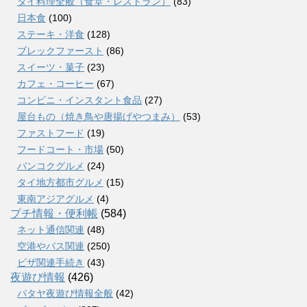
タイ料理全般（食堂・レストラン）
(83)
日本食
(100)
ステーキ・洋食
(128)
ブレックファースト
(86)
スイーツ・菓子
(23)
カフェ・コーヒー
(67)
コンビニ・インスタント食品
(27)
屋台もの（焼き鳥や唐揚げやつまみ）
(53)
ファストフード
(19)
フードコート・市場
(50)
バンコクグルメ
(24)
タイ地方都市グルメ
(15)
東南アジアグルメ
(4)
プチ情報・便利帳
(584)
ネット通信関連
(48)
空港やバス関連
(250)
ビザ関連手続き
(43)
夜遊び情報
(426)
パタヤ夜遊び情報全般
(42)