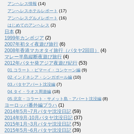
アンヘレス情報
(14)
アンへレスホテルレポート
(17)
アンヘレスグルメレポート
(16)
はじめてのアンヘレス
(2)
日本
(3)
1999年カンボジア
(2)
2007年初タイ夜遊び旅行
(6)
2008年香港マカオタイ旅行（パタヤ2回目）
(4)
マレー半島縦断夜遊び旅行
(4)
2012年パタヤ発アジア夜遊び紀行
(53)
01.コラート・ピマーイ・コンケーン編
(9)
02.インドネシア・シンガポール編
(10)
03.パタヤアパート沈没編
(7)
04.タイ・ラオス周遊編
(18)
05.北京・コラート・サメット島・アパート沈没編
(8)
ヨーロッパ番外編プラハ
(1)
2014年5月~7月パタヤ沈没日記
(59)
2014年9月-10月パタヤ沈没日記
(37)
2015年1月~3月パタヤ沈没日記
(75)
2015年5月~6月パタヤ沈没日記
(39)