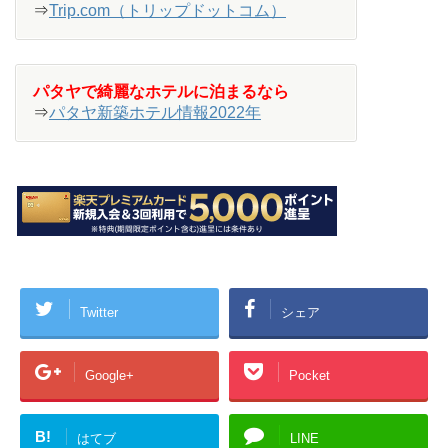
⇒
Trip.com（トリップドットコム）
パタヤで綺麗なホテルに泊まるなら
⇒
パタヤ新築ホテル情報2022年
Twitter
シェア
Google+
Pocket
B!
はてブ
LINE