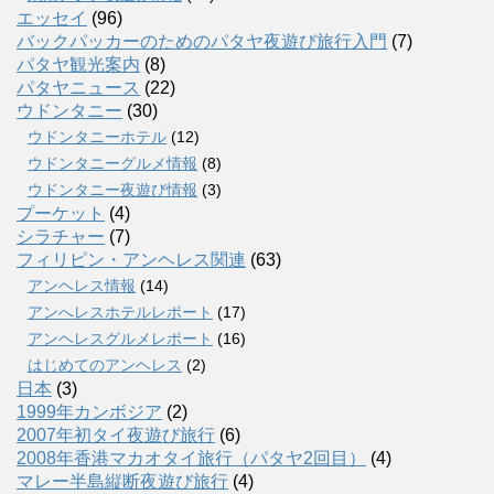
エッセイ
(96)
バックパッカーのためのパタヤ夜遊び旅行入門
(7)
パタヤ観光案内
(8)
パタヤニュース
(22)
ウドンタニー
(30)
ウドンタニーホテル
(12)
ウドンタニーグルメ情報
(8)
ウドンタニー夜遊び情報
(3)
プーケット
(4)
シラチャー
(7)
フィリピン・アンヘレス関連
(63)
アンヘレス情報
(14)
アンへレスホテルレポート
(17)
アンヘレスグルメレポート
(16)
はじめてのアンヘレス
(2)
日本
(3)
1999年カンボジア
(2)
2007年初タイ夜遊び旅行
(6)
2008年香港マカオタイ旅行（パタヤ2回目）
(4)
マレー半島縦断夜遊び旅行
(4)