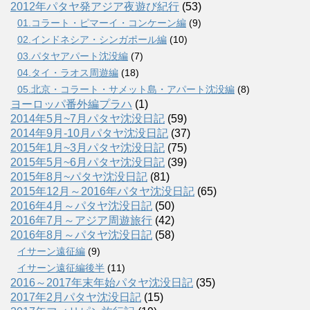
2012年パタヤ発アジア夜遊び紀行
(53)
01.コラート・ピマーイ・コンケーン編
(9)
02.インドネシア・シンガポール編
(10)
03.パタヤアパート沈没編
(7)
04.タイ・ラオス周遊編
(18)
05.北京・コラート・サメット島・アパート沈没編
(8)
ヨーロッパ番外編プラハ
(1)
2014年5月~7月パタヤ沈没日記
(59)
2014年9月-10月パタヤ沈没日記
(37)
2015年1月~3月パタヤ沈没日記
(75)
2015年5月~6月パタヤ沈没日記
(39)
2015年8月~パタヤ沈没日記
(81)
2015年12月～2016年パタヤ沈没日記
(65)
2016年4月～パタヤ沈没日記
(50)
2016年7月～アジア周遊旅行
(42)
2016年8月～パタヤ沈没日記
(58)
イサーン遠征編
(9)
イサーン遠征編後半
(11)
2016～2017年末年始パタヤ沈没日記
(35)
2017年2月パタヤ沈没日記
(15)