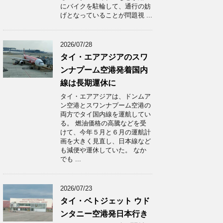
にバイクを駐輪して、通行の妨
げとなっていることが問題視 ...
2026/07/28
タイ・エアアジアのスワ
ンナプーム空港発着国内
線は長期運休に
タイ・エアアジアは、ドンムア
ン空港とスワンナプーム空港の
両方でタイ国内線を運航してい
る。 燃油価格の高騰などを受
けて、今年５月と６月の運航計
画を大きく見直し、日本線など
も減便や運休していた。 なか
でも ...
2026/07/23
タイ・ベトジェット ウド
ンタニー空港発日本行き