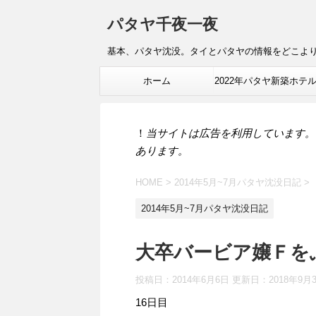
パタヤ千夜一夜
基本、パタヤ沈没。タイとパタヤの情報をどこよ
ホーム
2022年パタヤ新築ホテ
報
！
当サイトは広告を利用しています。
あります。
HOME
>
2014年5月~7月パタヤ沈没日記
>
2014年5月~7月パタヤ沈没日記
大卒バービア嬢Ｆを
投稿日：2014年6月6日 更新日：
2018年9月
16日目