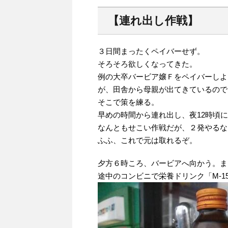
【連れ出し作戦】
３日間まったくペイバーせず。
そろそろ欲しくなってきた。
例の大卒バービア嬢Ｆをペイバーしよ
が、田舎から母親が出てきているので
そこで策を練る。
早めの時間から連れ出し、夜12時頃
なんともせこい作戦だが、２発やるな
ふふ、これで元は取れるぞ。
夕方６時ころ、バービアへ向かう。ま
途中のコンビニで栄養ドリンク「M-1