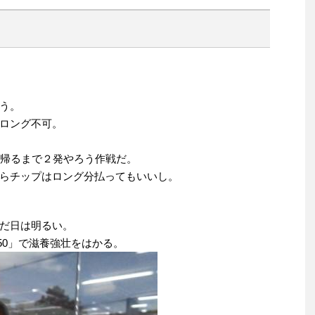
う。
ロング不可。
に帰るまで２発やろう作戦だ。
らチップはロング分払ってもいいし。
だ日は明るい。
50」で滋養強壮をはかる。