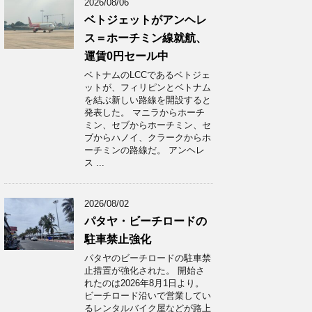
2026/08/06
ベトジェットがアンヘレ
ス＝ホーチミン線就航、
運賃0円セール中
ベトナムのLCCであるベトジェ
ットが、フィリピンとベトナム
を結ぶ新しい路線を開設すると
発表した。 マニラからホーチ
ミン、セブからホーチミン、セ
ブからハノイ、クラークからホ
ーチミンの路線だ。 アンヘレ
ス ...
2026/08/02
パタヤ・ビーチロードの
駐車禁止強化
パタヤのビーチロードの駐車禁
止措置が強化された。 開始さ
れたのは2026年8月1日より。
ビーチロード沿いで営業してい
るレンタルバイク屋などが路上