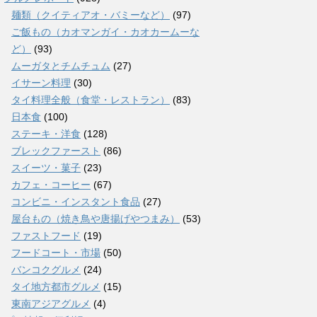
麺類（クイティアオ・バミーなど）
(97)
ご飯もの（カオマンガイ・カオカームーな
ど）
(93)
ムーガタとチムチュム
(27)
イサーン料理
(30)
タイ料理全般（食堂・レストラン）
(83)
日本食
(100)
ステーキ・洋食
(128)
ブレックファースト
(86)
スイーツ・菓子
(23)
カフェ・コーヒー
(67)
コンビニ・インスタント食品
(27)
屋台もの（焼き鳥や唐揚げやつまみ）
(53)
ファストフード
(19)
フードコート・市場
(50)
バンコクグルメ
(24)
タイ地方都市グルメ
(15)
東南アジアグルメ
(4)