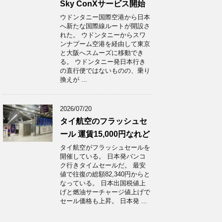
Sky ConXサービス開始
ウドンタニー国際空港から日本
へ新たな国際線ルートが開設さ
れた。 ウドンタニーからスワ
ンナプーム空港を経由して東京
と大阪へスムーズに移動でき
る。 ウドンタニー発日本行き
の直行便ではないものの、乗り
換えが ...
2026/07/20
タイ航空のフラッシュセ
ール 運賃15,000円なれど
タイ航空がフラッシュセールを
開催している。 日本発バンコ
ク行きタイムセールだ。 最安
値で往復の総額82,340円からと
なっている。 日本出国税値上
げと燃油サーチャージ値上げで
セール価格も上昇。 日本発 ...