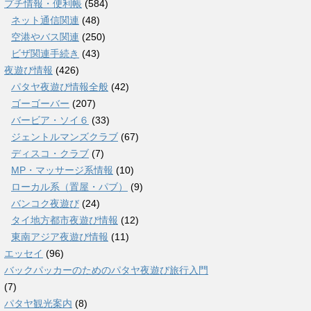
プチ情報・便利帳
(584)
ネット通信関連
(48)
空港やバス関連
(250)
ビザ関連手続き
(43)
夜遊び情報
(426)
パタヤ夜遊び情報全般
(42)
ゴーゴーバー
(207)
バービア・ソイ６
(33)
ジェントルマンズクラブ
(67)
ディスコ・クラブ
(7)
MP・マッサージ系情報
(10)
ローカル系（置屋・パブ）
(9)
バンコク夜遊び
(24)
タイ地方都市夜遊び情報
(12)
東南アジア夜遊び情報
(11)
エッセイ
(96)
バックパッカーのためのパタヤ夜遊び旅行入門
(7)
パタヤ観光案内
(8)