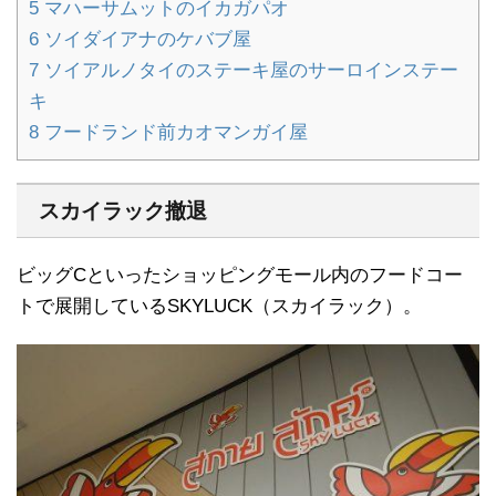
5
マハーサムットのイカガパオ
6
ソイダイアナのケバブ屋
7
ソイアルノタイのステーキ屋のサーロインステー
キ
8
フードランド前カオマンガイ屋
スカイラック撤退
ビッグCといったショッピングモール内のフードコー
トで展開しているSKYLUCK（スカイラック）。