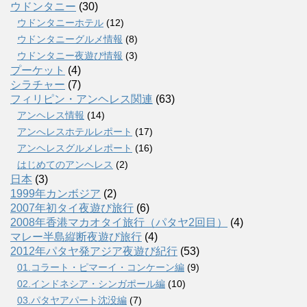
ウドンタニー
(30)
ウドンタニーホテル
(12)
ウドンタニーグルメ情報
(8)
ウドンタニー夜遊び情報
(3)
プーケット
(4)
シラチャー
(7)
フィリピン・アンヘレス関連
(63)
アンヘレス情報
(14)
アンへレスホテルレポート
(17)
アンヘレスグルメレポート
(16)
はじめてのアンヘレス
(2)
日本
(3)
1999年カンボジア
(2)
2007年初タイ夜遊び旅行
(6)
2008年香港マカオタイ旅行（パタヤ2回目）
(4)
マレー半島縦断夜遊び旅行
(4)
2012年パタヤ発アジア夜遊び紀行
(53)
01.コラート・ピマーイ・コンケーン編
(9)
02.インドネシア・シンガポール編
(10)
03.パタヤアパート沈没編
(7)