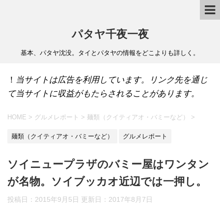
パタヤ千夜一夜
基本、パタヤ沈没。タイとパタヤの情報をどこよりも詳しく。
！
当サイトは広告を利用しています。リンク先を通じ
て当サイトに収益がもたらされることがあります。
HOME
>
グルメレポート
>
麺類（クイティアオ・バミーなど）
>
麺類（クイティアオ・バミーなど）
グルメレポート
ソイニュープラザのバミー屋はワンタン
が名物。ソイブッカオ近辺では一押し。
投稿日：2015年9月5日 更新日：
2017年8月7日