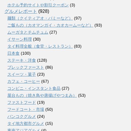
ホテル予約サイトや割引クーポン
(3)
グルメレポート
(928)
麺類（クイティアオ・バミーなど）
(97)
ご飯もの（カオマンガイ・カオカームーなど）
(93)
ムーガタとチムチュム
(27)
イサーン料理
(30)
タイ料理全般（食堂・レストラン）
(83)
日本食
(100)
ステーキ・洋食
(128)
ブレックファースト
(86)
スイーツ・菓子
(23)
カフェ・コーヒー
(67)
コンビニ・インスタント食品
(27)
屋台もの（焼き鳥や唐揚げやつまみ）
(53)
ファストフード
(19)
フードコート・市場
(50)
バンコクグルメ
(24)
タイ地方都市グルメ
(15)
東南アジアグルメ
(4)