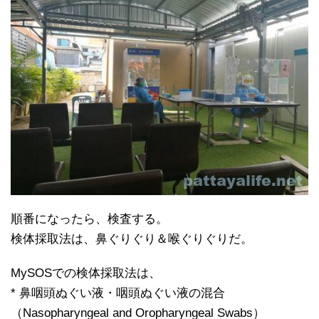
順番になったら、検査する。
検体採取法は、鼻ぐりぐり＆喉ぐりぐりだ。
MySOSでの検体採取法は、
* 鼻咽頭ぬぐい液・咽頭ぬぐい液の混合
（Nasopharyngeal and Oropharyngeal Swabs）