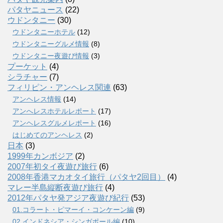
パタヤニュース
(22)
ウドンタニー
(30)
ウドンタニーホテル
(12)
ウドンタニーグルメ情報
(8)
ウドンタニー夜遊び情報
(3)
プーケット
(4)
シラチャー
(7)
フィリピン・アンヘレス関連
(63)
アンヘレス情報
(14)
アンへレスホテルレポート
(17)
アンヘレスグルメレポート
(16)
はじめてのアンヘレス
(2)
日本
(3)
1999年カンボジア
(2)
2007年初タイ夜遊び旅行
(6)
2008年香港マカオタイ旅行（パタヤ2回目）
(4)
マレー半島縦断夜遊び旅行
(4)
2012年パタヤ発アジア夜遊び紀行
(53)
01.コラート・ピマーイ・コンケーン編
(9)
02.インドネシア・シンガポール編
(10)